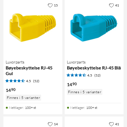
15
41
Luxorparts
Luxorparts
Bøyebeskyttelse RJ-45
Bøyebeskyttelse RJ-45 Blå
Gul
4.5
(52)
4.5
(52)
90
14
90
14
Finnes i 5 varianter
Finnes i 5 varianter
Nettlager
:
100+ st
Nettlager
:
100+ st
14
41