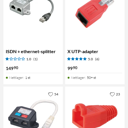
ISDN + ethernet-splitter
X UTP-adapter
1.0
(1)
5.0
(6)
90
90
149
99
Nettlager
:
1 st
Nettlager
:
50+ st
54
23