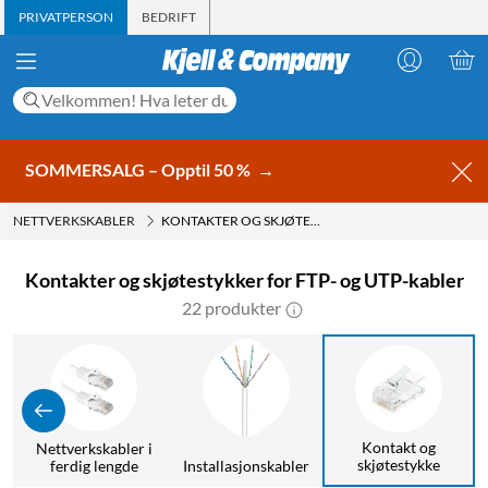
PRIVATPERSON
BEDRIFT
SOMMERSALG – Opptil 50 %
→
NETTVERKSKABLER
KONTAKTER OG SKJØTESTYKKER FOR FTP- OG UTP-KABLER
Kontakter og skjøtestykker for FTP- og UTP-kabler
22 produkter
Kontakt og
Nettverkskabler i
skjøtestykke
ferdig lengde
Installasjonskabler