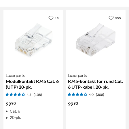
14
455
Luxorparts
Luxorparts
Modulkontakt RJ45 Cat. 6
RJ45-kontakt for rund Cat.
(UTP) 20-pk.
6 UTP-kabel, 20-pk.
4.5
(108)
4.0
(308)
90
90
99
99
Cat. 6
20-pk.