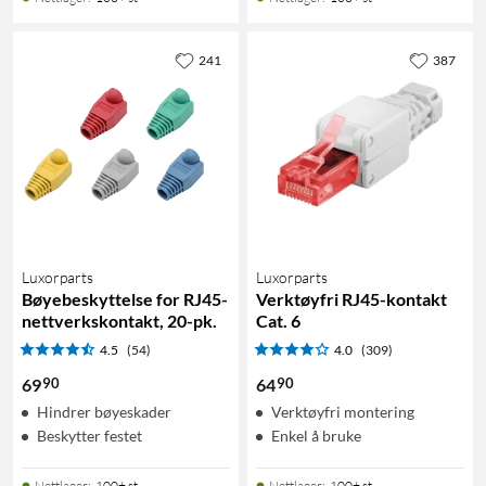
241
387
Luxorparts
Luxorparts
Bøyebeskyttelse for RJ45-
Verktøyfri RJ45-kontakt
nettverkskontakt, 20-pk.
Cat. 6
4.5
(54)
4.0
(309)
90
90
69
64
Hindrer bøyeskader
Verktøyfri montering
Beskytter festet
Enkel å bruke
Nettlager
:
100+ st
Nettlager
:
100+ st