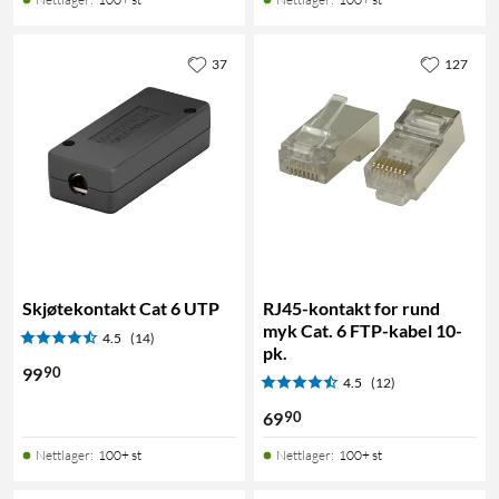
37
127
Skjøtekontakt Cat 6 UTP
RJ45-kontakt for rund
myk Cat. 6 FTP-kabel 10-
4.5
(14)
pk.
90
99
4.5
(12)
90
69
Nettlager
:
100+ st
Nettlager
:
100+ st