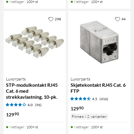
Nettlager
:
100+ st
Nettlager
:
100+ st
298
44
Luxorparts
Luxorparts
STP-modulkontakt RJ45
Skjøtekontakt RJ45 Cat. 6
Cat. 6 med
FTP
strekkavlastning, 10-pk.
4.5
(416)
4.0
(96)
90
129
90
129
Finnes i 2 varianter
Nettlager
:
100+ st
Nettlager
:
100+ st