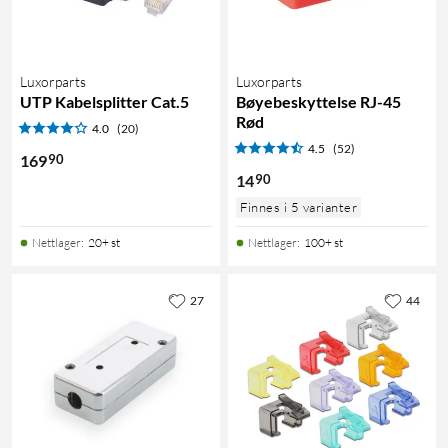
Luxorparts
Luxorparts
UTP Kabelsplitter Cat.5
Bøyebeskyttelse RJ-45
Rød
4.0
(20)
4.5
(52)
90
169
90
14
Finnes i 5 varianter
Nettlager
:
20+ st
Nettlager
:
100+ st
27
44