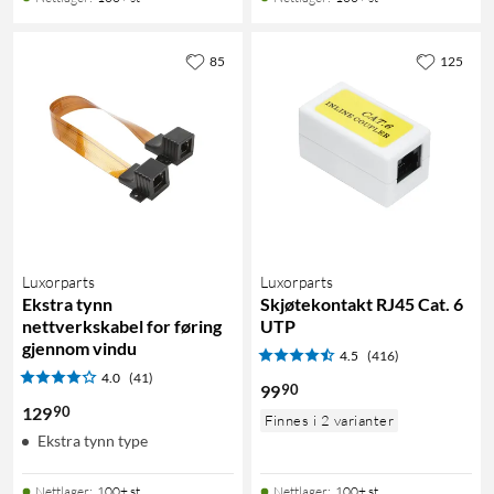
85
125
Luxorparts
Luxorparts
Ekstra tynn
Skjøtekontakt RJ45 Cat. 6
nettverkskabel for føring
UTP
gjennom vindu
4.5
(416)
4.0
(41)
90
99
90
129
Finnes i 2 varianter
Ekstra tynn type
Nettlager
:
100+ st
Nettlager
:
100+ st