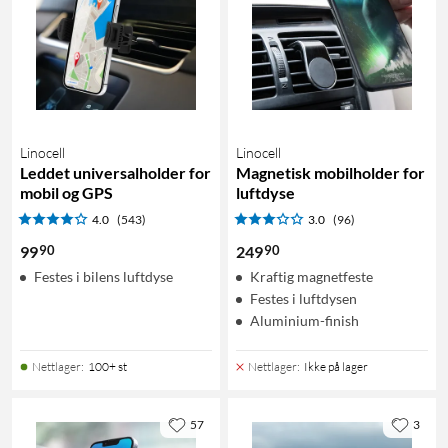
Linocell
Linocell
Leddet universalholder for
Magnetisk mobilholder for
mobil og GPS
luftdyse
4.0
(543)
3.0
(96)
90
90
99
249
Festes i bilens luftdyse
Kraftig magnetfeste
Festes i luftdysen
Aluminium-finish
Nettlager
:
100+ st
Nettlager
:
Ikke på lager
57
3