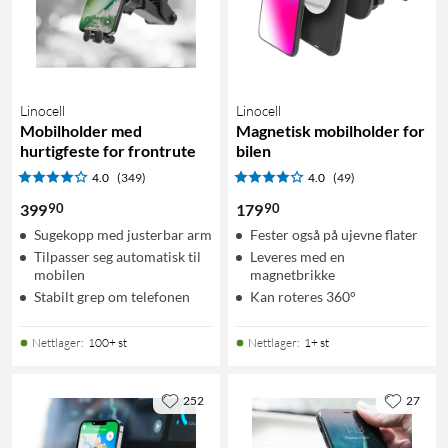
Linocell
Linocell
Mobilholder med
Magnetisk mobilholder for
hurtigfeste for frontrute
bilen
4.0
(349)
4.0
(49)
90
90
399
179
Sugekopp med justerbar arm
Fester også på ujevne flater
Tilpasser seg automatisk til
Leveres med en
mobilen
magnetbrikke
Stabilt grep om telefonen
Kan roteres 360°
Nettlager
:
100+ st
Nettlager
:
1+ st
252
27