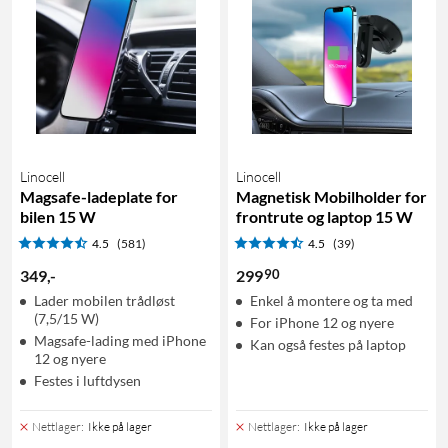
Linocell
Linocell
Magsafe-ladeplate for
Magnetisk Mobilholder for
bilen 15 W
frontrute og laptop 15 W
4.5
(581)
4.5
(39)
90
349
,
-
299
Lader mobilen trådløst
Enkel å montere og ta med
(7,5/15 W)
For iPhone 12 og nyere
Magsafe-lading med iPhone
Kan også festes på laptop
12 og nyere
Festes i luftdysen
Nettlager
:
Ikke på lager
Nettlager
:
Ikke på lager