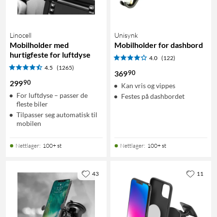
Linocell
Unisynk
Mobilholder med
Mobilholder for dashbord
hurtigfeste for luftdyse
4.0
(122)
4.5
(1265)
90
369
90
299
Kan vris og vippes
For luftdyse – passer de
Festes på dashbordet
fleste biler
Tilpasser seg automatisk til
mobilen
Nettlager
:
100+ st
Nettlager
:
100+ st
43
11