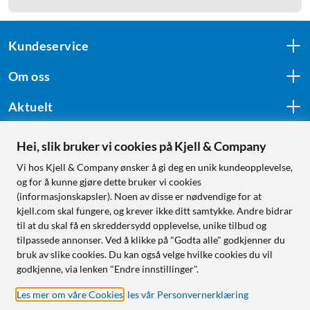
Kundeservice
Om oss
Aktuelt
Hei, slik bruker vi cookies på Kjell & Company
Følg oss
Vi hos Kjell & Company ønsker å gi deg en unik kundeopplevelse,
og for å kunne gjøre dette bruker vi cookies
(informasjonskapsler). Noen av disse er nødvendige for at
kjell.com skal fungere, og krever ikke ditt samtykke. Andre bidrar
Handle fra:
til at du skal få en skreddersydd opplevelse, unike tilbud og
tilpassede annonser. Ved å klikke på "Godta alle" godkjenner du
Sverige
bruk av slike cookies. Du kan også velge hvilke cookies du vil
Norge
godkjenne, via lenken "Endre innstillinger".
Les mer om våre Cookies
,
les vår Personvernerklæring