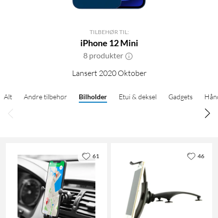
TILBEHØR TIL:
iPhone 12 Mini
8 produkter
Lansert 2020 Oktober
Alt
Andre tilbehør
Bilholder
Etui & deksel
Gadgets
Hånd
61
46