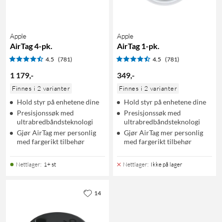
Apple
Apple
AirTag 4-pk.
AirTag 1-pk.
4.5
(781)
4.5
(781)
1 179
,
-
349
,
-
Finnes i 2 varianter
Finnes i 2 varianter
Hold styr på enhetene dine
Hold styr på enhetene dine
Presisjonssøk med
Presisjonssøk med
ultrabredbåndsteknologi
ultrabredbåndsteknologi
Gjør AirTag mer personlig
Gjør AirTag mer personlig
med fargerikt tilbehør
med fargerikt tilbehør
Nettlager
:
1+ st
Nettlager
:
Ikke på lager
14