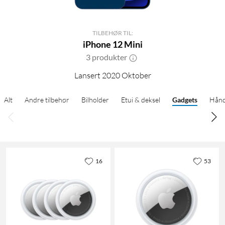
TILBEHØR TIL:
iPhone 12 Mini
3 produkter
Lansert 2020 Oktober
Alt
Andre tilbehør
Bilholder
Etui & deksel
Gadgets
Hånd
16
53