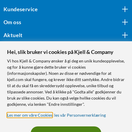
Kundeservice
Om oss
Aktuelt
Hei, slik bruker vi cookies på Kjell & Company
Følg oss
Vi hos Kjell & Company ønsker å gi deg en unik kundeopplevelse,
og for å kunne gjøre dette bruker vi cookies
(informasjonskapsler). Noen av disse er nødvendige for at
kjell.com skal fungere, og krever ikke ditt samtykke. Andre bidrar
Handle fra:
til at du skal få en skreddersydd opplevelse, unike tilbud og
tilpassede annonser. Ved å klikke på "Godta alle" godkjenner du
Sverige
bruk av slike cookies. Du kan også velge hvilke cookies du vil
Norge
godkjenne, via lenken "Endre innstillinger".
Les mer om våre Cookies
,
les vår Personvernerklæring