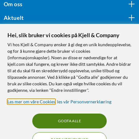
Om oss
Aktuelt
Hei, slik bruker vi cookies på Kjell & Company
Følg oss
Vi hos Kjell & Company ønsker å gi deg en unik kundeopplevelse,
og for å kunne gjøre dette bruker vi cookies
(informasjonskapsler). Noen av disse er nødvendige for at
kjell.com skal fungere, og krever ikke ditt samtykke. Andre bidrar
Handle fra:
til at du skal få en skreddersydd opplevelse, unike tilbud og
tilpassede annonser. Ved å klikke på "Godta alle" godkjenner du
Sverige
bruk av slike cookies. Du kan også velge hvilke cookies du vil
Norge
godkjenne, via lenken "Endre innstillinger".
Les mer om våre Cookies
,
les vår Personvernerklæring
GODTA ALLE