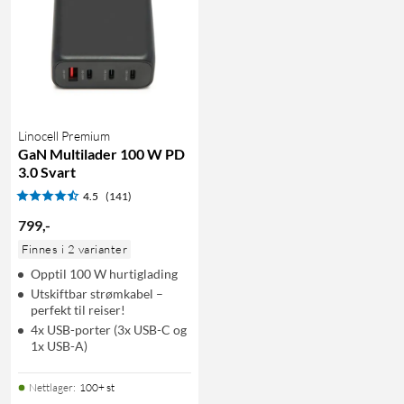
Linocell Premium
GaN Multilader 100 W PD
3.0 Svart
4.5
(141)
799
,
-
Finnes i 2 varianter
Opptil 100 W hurtiglading
Utskiftbar strømkabel –
perfekt til reiser!
4x USB-porter (3x USB-C og
1x USB-A)
Nettlager
:
100+ st