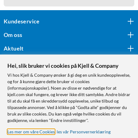
Kundeservice
Om oss
Aktuelt
Hei, slik bruker vi cookies på Kjell & Company
Følg oss
Vi hos Kjell & Company ønsker å gi deg en unik kundeopplevelse,
og for å kunne gjøre dette bruker vi cookies
(informasjonskapsler). Noen av disse er nødvendige for at
kjell.com skal fungere, og krever ikke ditt samtykke. Andre bidrar
Handle fra:
til at du skal få en skreddersydd opplevelse, unike tilbud og
tilpassede annonser. Ved å klikke på "Godta alle" godkjenner du
Sverige
bruk av slike cookies. Du kan også velge hvilke cookies du vil
Norge
godkjenne, via lenken "Endre innstillinger".
Les mer om våre Cookies
,
les vår Personvernerklæring