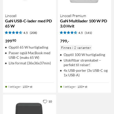
Linocell
Linocell Premium
GaN USB-C-lader med PD
GaN Multilader 100 W PD
65 W
3.0 Hvit
4.5
(208)
4.5
(141)
90
399
799
,
-
Opptil 65 W hurtiglading
Finnes i 2 varianter
Passer også MacBook med
Opptil 100 W hurtiglading
USB-C (maks 65 W)
Utskiftbar strømkabel –
Lite format (36x36x37mm)
perfekt til reiser!
4x USB-porter (3x USB-C og
1x USB-A)
Nettlager
:
100+ st
Nettlager
:
100+ st
10