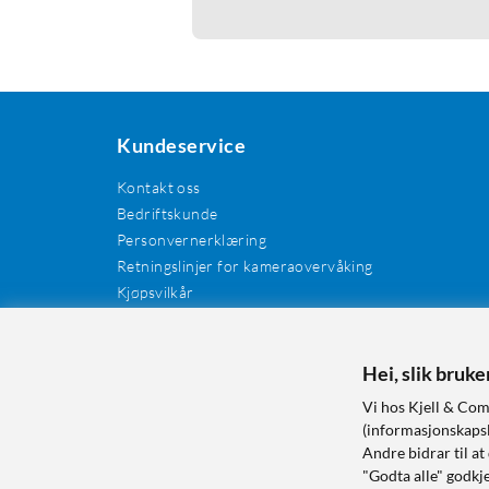
Kundeservice
Kontakt oss
Bedriftskunde
Personvernerklæring
Retningslinjer for kameraovervåking
Kjøpsvilkår
EE-avfall
Cookies / informasjonskapsler
Kundeanmeldelser
Hei, slik bruk
Manualer og drivere
Vi hos Kjell & Com
Retur og reklamasjon
(informasjonskapsle
Andre bidrar til at
"Godta alle" godkje