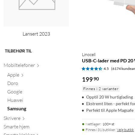
Lansert 2023
TILBEHØR TIL
Linocell
USB-C-lader med PD 20 
Mobiltele
foner
4.5
(6174 kundean
Apple
199
90
Doro
Finnes i 2 varianter
Google
Opptil 20 W hurtiglading
Huawei
Ekstremt liten - perfekt fo
Samsung
Perfekt til Apple Magsafe
Skr
ivere
Nettlager
:
100+ st
Smarte hjem
Finnes i 31 butikker.
Velg butikk
Smarte kl
okker