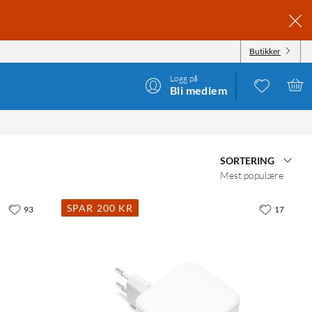
Butikker
Logg på
Bli medlem
SORTERING
Mest populære
SPAR 200 KR
93
17