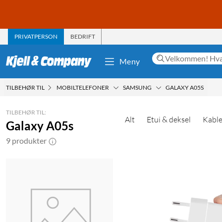
PRIVATPERSON
BEDRIFT
Meny
TILBEHØR TIL
MOBILTELEFONER
SAMSUNG
GALAXY A05S
TILBEHØR TIL:
Alt
Etui & deksel
Kable
Galaxy A05s
9 produkter