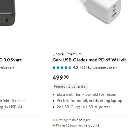
Linocell Premium
 3.0 Svart
GaN USB-C lader med PD 65 W Hvit
eldelser)
4.5
(624 kundeanmeldelser)
499
90
Finnes i 2 varianter
g
Ekstremt liten – perfekt for reisen!
fekt til reiser!
Perfekt for mobil, nettbrett og laptop
og 1x USB-A)
2x USB-C- og 1x USB-A-porter
Nettlager
:
Ikke på lager
Finnes i 2 butikker.
Velg butikk