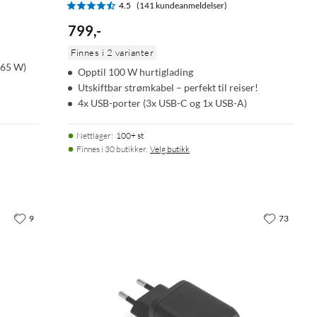
4.5
(141 kundeanmeldelser)
799
,
-
Finnes i 2 varianter
 65 W)
Opptil 100 W hurtiglading
Utskiftbar strømkabel – perfekt til reiser!
4x USB-porter (3x USB-C og 1x USB-A)
Nettlager
:
100+ st
Finnes i 30 butikker.
Velg butikk
9
73