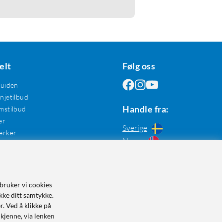
elt
Følg oss
guiden
jetilbud
Handle fra:
mstilbud
er
Sverige
erker
Norge
bruker vi cookies
kke ditt samtykke.
r. Ved å klikke på
dkjenne, via lenken