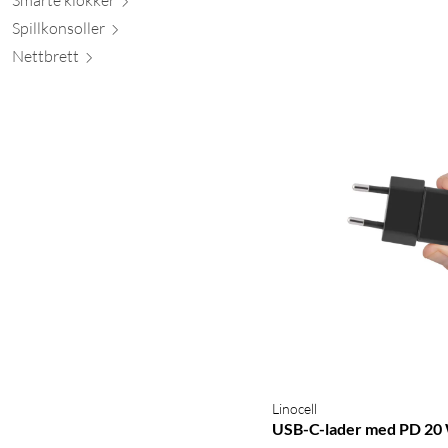
Spillkons
oller
Nett
brett
Linocell
USB-C-lader med PD 20 