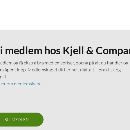
li medlem hos Kjell & Compa
medlem og få ekstra bra medlemspriser, poeng på alt du handler og
rs åpent kjøp. Medlemskapet ditt er helt digitalt – praktisk og
løst!
mer om medlemskapet
BLI MEDLEM