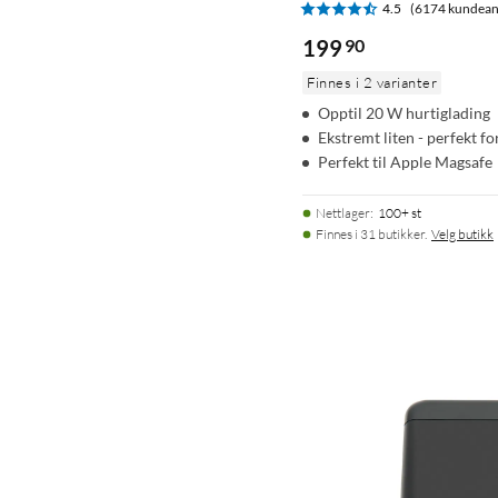
4.5
(6174 kundean
199
90
Finnes i 2 varianter
Opptil 20 W hurtiglading
Ekstremt liten - perfekt fo
Perfekt til Apple Magsafe
Nettlager
:
100+ st
Finnes i 31 butikker.
Velg butikk