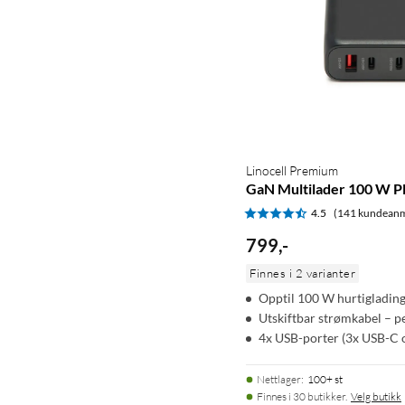
Linocell Premium
GaN Multilader 100 W PD
4.5
(141 kundeanm
799
,
-
Finnes i 2 varianter
Opptil 100 W hurtigladin
Utskiftbar strømkabel – per
4x USB-porter (3x USB-C 
Nettlager
:
100+ st
Finnes i 30 butikker.
Velg butikk