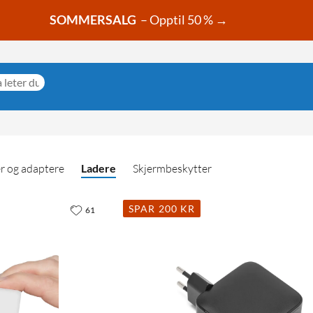
SOMMERSALG
– Opptil 50 % →
r og adaptere
Ladere
Skjermbeskytter
SPAR 200 KR
61