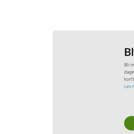
B
Bli 
dage
kort
Les 