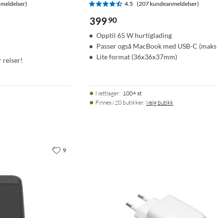
meldelser)
4.5
(207 kundeanmeldelser)
399
90
Opptil 65 W hurtiglading
Passer også MacBook med USB-C (maks
Lite format (36x36x37mm)
r reiser!
Nettlager
:
100+ st
Finnes i 20 butikker.
Velg butikk
9