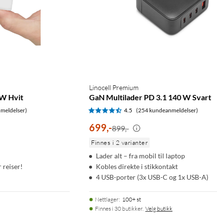
Linocell Premium
W Hvit
GaN Multilader PD 3.1 140 W Svart
meldelser)
4.5
(254 kundeanmeldelser)
699
,
-
899,-
Finnes i 2 varianter
Lader alt – fra mobil til laptop
r reiser!
Kobles direkte i stikkontakt
4 USB-porter (3x USB-C og 1x USB-A)
Nettlager
:
100+ st
Finnes i 30 butikker.
Velg butikk