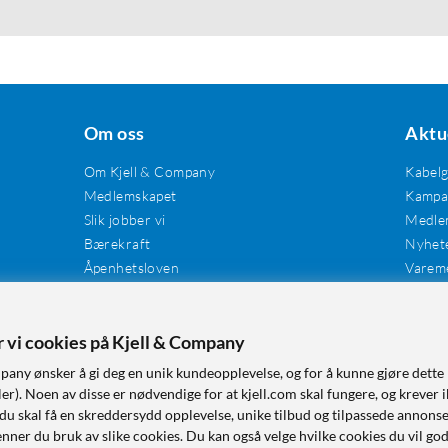
Om oss
Aktu
Om Kjell & Company
Kabel
Medlemskapet
Kampan
Slik jobber vi
Medle
Bærekraft
Nyhet
Åpenhetsloven
Varem
Karriere
Våre butikker
Tilgjengelighet
er vi cookies på Kjell & Company
pany ønsker å gi deg en unik kundeopplevelse, og for å kunne gjøre dette 
r). Noen av disse er nødvendige for at kjell.com skal fungere, og krever i
 du skal få en skreddersydd opplevelse, unike tilbud og tilpassede annonse
nner du bruk av slike cookies. Du kan også velge hvilke cookies du vil go