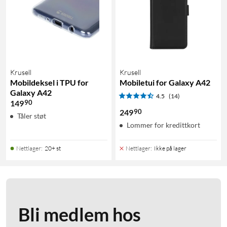
Krusell
Krusell
Mobildeksel i TPU for
Mobiletui for Galaxy A42
Galaxy A42
4.5
(14)
90
149
90
249
Tåler støt
Lommer for kredittkort
Nettlager
:
20+ st
Nettlager
:
Ikke på lager
Bli medlem hos