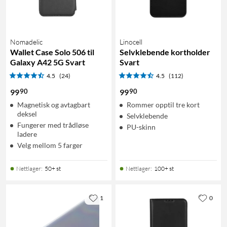
Nomadelic
Linocell
Wallet Case Solo 506 til
Selvklebende kortholder
Galaxy A42 5G Svart
Svart
4.5
(24)
4.5
(112)
90
90
99
99
Magnetisk og avtagbart
Rommer opptil tre kort
deksel
Selvklebende
Fungerer med trådløse
PU-skinn
ladere
Velg mellom 5 farger
Nettlager
:
50+ st
Nettlager
:
100+ st
1
0