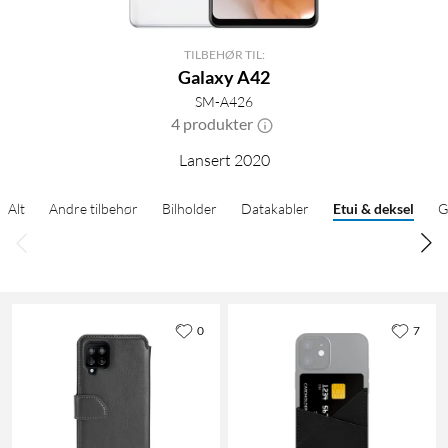
TILBEHØR TIL:
Galaxy A42
SM-A426
4 produkter
Lansert 2020
Alt
Andre tilbehør
Bilholder
Datakabler
Etui & deksel
G
0
7