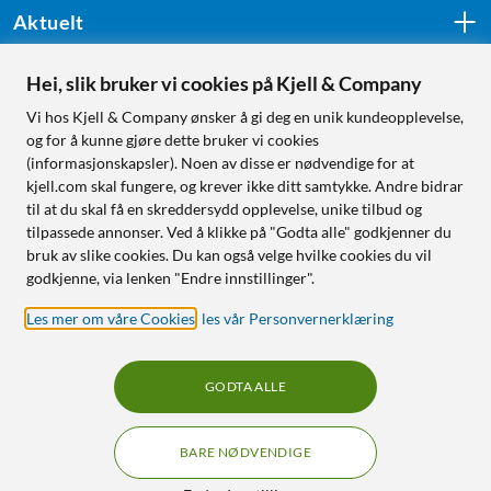
Aktuelt
Hei, slik bruker vi cookies på Kjell & Company
Følg oss
Vi hos Kjell & Company ønsker å gi deg en unik kundeopplevelse,
og for å kunne gjøre dette bruker vi cookies
(informasjonskapsler). Noen av disse er nødvendige for at
kjell.com skal fungere, og krever ikke ditt samtykke. Andre bidrar
Handle fra:
til at du skal få en skreddersydd opplevelse, unike tilbud og
tilpassede annonser. Ved å klikke på "Godta alle" godkjenner du
Sverige
bruk av slike cookies. Du kan også velge hvilke cookies du vil
Norge
godkjenne, via lenken "Endre innstillinger".
Les mer om våre Cookies
,
les vår Personvernerklæring
GODTA ALLE
BARE NØDVENDIGE
RÅD OG TILBEHØR TIL
HJEMMEELEKTRONIKK
Filtre