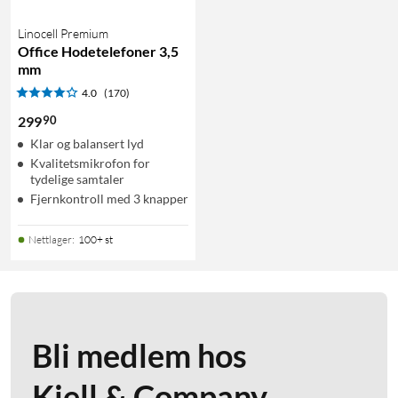
Linocell Premium
Office Hodetelefoner 3,5
mm
4.0
(170)
90
299
Klar og balansert lyd
Kvalitetsmikrofon for
tydelige samtaler
Fjernkontroll med 3 knapper
Nettlager
:
100+ st
Bli medlem hos
Kjell & Company