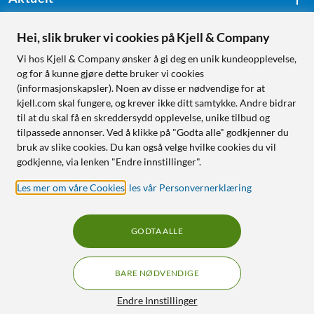
Hei, slik bruker vi cookies på Kjell & Company
Følg oss
Vi hos Kjell & Company ønsker å gi deg en unik kundeopplevelse,
og for å kunne gjøre dette bruker vi cookies
(informasjonskapsler). Noen av disse er nødvendige for at
kjell.com skal fungere, og krever ikke ditt samtykke. Andre bidrar
Handle fra:
til at du skal få en skreddersydd opplevelse, unike tilbud og
tilpassede annonser. Ved å klikke på "Godta alle" godkjenner du
Sverige
bruk av slike cookies. Du kan også velge hvilke cookies du vil
Norge
godkjenne, via lenken "Endre innstillinger".
Les mer om våre Cookies
,
les vår Personvernerklæring
GODTA ALLE
BARE NØDVENDIGE
RÅD OG TILBEHØR TIL
HJEMMEELEKTRONIKK
Filtre
Endre Innstillinger
© Copyright
2026
Kjell & Company