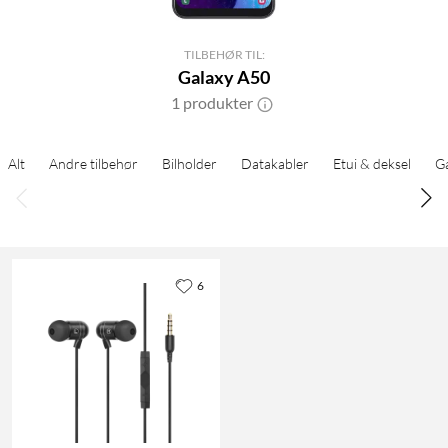
TILBEHØR TIL:
Galaxy A50
1 produkter
Alt
Andre tilbehør
Bilholder
Datakabler
Etui & deksel
G
6