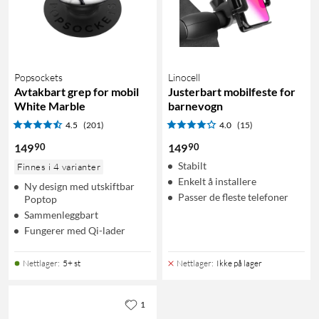
Popsockets
Linocell
Avtakbart grep for mobil
Justerbart mobilfeste for
White Marble
barnevogn
4.5
(201)
4.0
(15)
90
90
149
149
Stabilt
Finnes i 4 varianter
Enkelt å installere
Ny design med utskiftbar
Passer de fleste telefoner
Poptop
Sammenleggbart
Fungerer med Qi-lader
Nettlager
:
5+ st
Nettlager
:
Ikke på lager
1