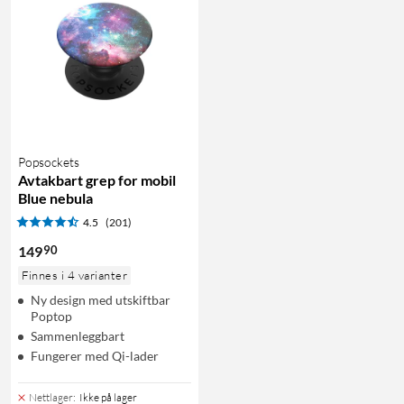
Popsockets
Avtakbart grep for mobil
Blue nebula
4.5
(201)
90
149
Finnes i 4 varianter
Ny design med utskiftbar
Poptop
Sammenleggbart
Fungerer med Qi-lader
Nettlager
:
Ikke på lager