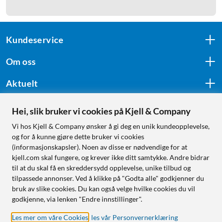
Kundeservice
Om oss
Aktuelt
Hei, slik bruker vi cookies på Kjell & Company
Følg oss
Vi hos Kjell & Company ønsker å gi deg en unik kundeopplevelse,
og for å kunne gjøre dette bruker vi cookies
(informasjonskapsler). Noen av disse er nødvendige for at
kjell.com skal fungere, og krever ikke ditt samtykke. Andre bidrar
Handle fra:
til at du skal få en skreddersydd opplevelse, unike tilbud og
tilpassede annonser. Ved å klikke på "Godta alle" godkjenner du
Sverige
bruk av slike cookies. Du kan også velge hvilke cookies du vil
Norge
godkjenne, via lenken "Endre innstillinger".
Les mer om våre Cookies
,
les vår Personvernerklæring