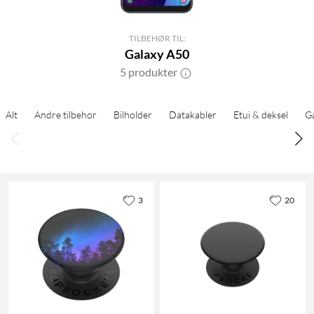
TILBEHØR TIL:
Galaxy A50
5 produkter
Alt
Andre tilbehør
Bilholder
Datakabler
Etui & deksel
G
3
20