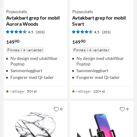
Popsockets
Popsockets
Avtakbart grep for mobil
Avtakbart grep for mobil
Aurora Woods
Svart
4.5
(201)
4.5
(201)
90
90
149
149
Finnes i 4 varianter
Finnes i 4 varianter
Ny design med utskiftbar
Ny design med utskiftbar
Poptop
Poptop
Sammenleggbart
Sammenleggbart
Fungerer med Qi-lader
Fungerer med Qi-lader
Nettlager
:
50+ st
Nettlager
:
100+ st
0
9