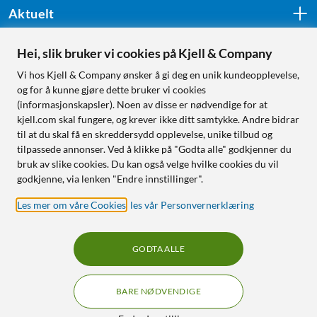
Aktuelt
Hei, slik bruker vi cookies på Kjell & Company
Følg oss
Vi hos Kjell & Company ønsker å gi deg en unik kundeopplevelse,
og for å kunne gjøre dette bruker vi cookies
(informasjonskapsler). Noen av disse er nødvendige for at
kjell.com skal fungere, og krever ikke ditt samtykke. Andre bidrar
Handle fra:
til at du skal få en skreddersydd opplevelse, unike tilbud og
tilpassede annonser. Ved å klikke på "Godta alle" godkjenner du
Sverige
bruk av slike cookies. Du kan også velge hvilke cookies du vil
Norge
godkjenne, via lenken "Endre innstillinger".
Les mer om våre Cookies
,
les vår Personvernerklæring
GODTA ALLE
BARE NØDVENDIGE
RÅD OG TILBEHØR TIL
HJEMMEELEKTRONIKK
Filtre