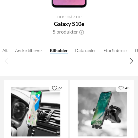
TILBEHØR TIL:
Galaxy S10e
5 produkter
Alt
Andre tilbehør
Bilholder
Datakabler
Etui & deksel
G
61
43