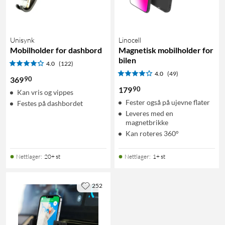
Unisynk
Linocell
Mobilholder for dashbord
Magnetisk mobilholder for
bilen
4.0
(122)
4.0
(49)
90
369
90
179
Kan vris og vippes
Fester også på ujevne flater
Festes på dashbordet
Leveres med en
magnetbrikke
Kan roteres 360°
Nettlager
:
20+ st
Nettlager
:
1+ st
252