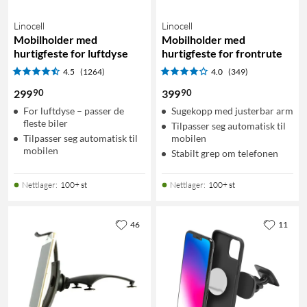
Linocell
Linocell
Mobilholder med
Mobilholder med
hurtigfeste for luftdyse
hurtigfeste for frontrute
4.5
(1264)
4.0
(349)
90
90
299
399
For luftdyse – passer de
Sugekopp med justerbar arm
fleste biler
Tilpasser seg automatisk til
Tilpasser seg automatisk til
mobilen
mobilen
Stabilt grep om telefonen
Nettlager
:
100+ st
Nettlager
:
100+ st
46
11