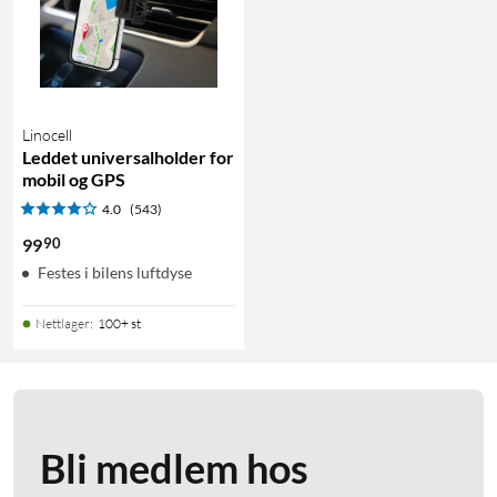
Linocell
Leddet universalholder for
mobil og GPS
4.0
(543)
90
99
Festes i bilens luftdyse
Nettlager
:
100+ st
Bli medlem hos