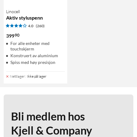
Linocell
Aktiv styluspenn
4.0
(260)
90
399
For alle enheter med
touchskjerm
Konstruert av aluminium
Spiss med høy presisjon
Nettlager
:
Ikke på lager
Bli medlem hos
Kjell & Company