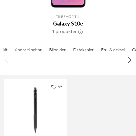
TILBEHØR TIL:
Galaxy S10e
1 produkter
Alt
Andre tilbehør
Bilholder
Datakabler
Etui & deksel
G
59