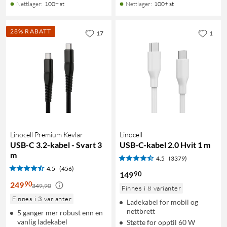
Nettlager
:
100+ st
Nettlager
:
100+ st
28% RABATT
17
1
Linocell Premium Kevlar
Linocell
USB-C 3.2-kabel - Svart 3
USB-C-kabel 2.0 Hvit 1 m
m
4.5
(3379)
4.5
(456)
90
149
90
249
349,90
Finnes i 8 varianter
Finnes i 3 varianter
Ladekabel for mobil og
nettbrett
5 ganger mer robust enn en
vanlig ladekabel
Støtte for opptil 60 W