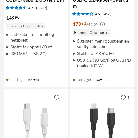
m
4.5
(3379)
4.5
(456)
90
149
90
179
249,90
Finnes i 8 varianter
Finnes i 3 varianter
Ladekabel for mobil og
nettbrett
5 ganger mer robust enn en
vanlig ladekabel
Støtte for opptil 60 W
Støtte for 4K/60 Hz
480 Mb/s (USB 2.0)
USB 3.2 (10 Gb/s) og USB PD
(maks. 100 W)
Nettlager
:
100+ st
Nettlager
:
100+ st
1
4