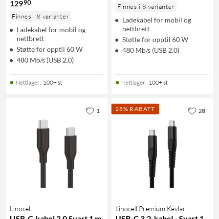
90
129
Finnes i 8 varianter
Finnes i 8 varianter
Ladekabel for mobil og
nettbrett
Ladekabel for mobil og
nettbrett
Støtte for opptil 60 W
Støtte for opptil 60 W
480 Mb/s (USB 2.0)
480 Mb/s (USB 2.0)
Nettlager
:
100+ st
Nettlager
:
100+ st
28% RABATT
1
28
Linocell
Linocell Premium Kevlar
USB-C-kabel 2.0 Svart 1 m
USB-C 3.2-kabel - Svart 1