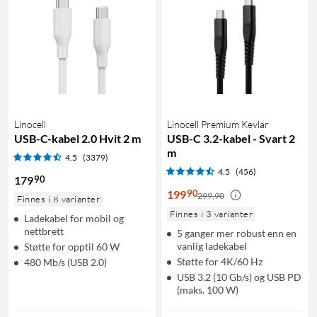
Linocell
Linocell Premium Kevlar
USB-C-kabel 2.0 Hvit 2 m
USB-C 3.2-kabel - Svart 2
m
4.5
(3379)
4.5
(456)
90
179
90
199
299,90
Finnes i 8 varianter
Finnes i 3 varianter
Ladekabel for mobil og
nettbrett
5 ganger mer robust enn en
vanlig ladekabel
Støtte for opptil 60 W
Støtte for 4K/60 Hz
480 Mb/s (USB 2.0)
USB 3.2 (10 Gb/s) og USB PD
(maks. 100 W)