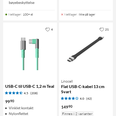
bøyebeskyttelse
Nettlager
:
100+ st
Nettlager
:
Ikke på lager
4
21
Linocell
USB-C til USB-C 1,2 m Teal
Flat USB-C-kabel 13 cm
Svart
4.5
(208)
4.0
(42)
90
99
90
149
Vinklet kontakt
Nylonflettet
Finnes i 2 varianter