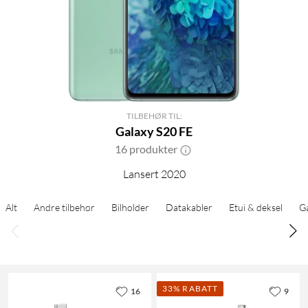
TILBEHØR TIL:
Galaxy S20 FE
16 produkter
Lansert 2020
Alt
Andre tilbehør
Bilholder
Datakabler
Etui & deksel
G
33% RABATT
16
9