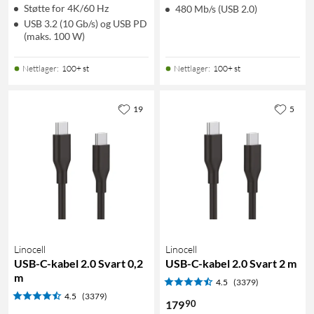
Støtte for 4K/60 Hz
480 Mb/s (USB 2.0)
USB 3.2 (10 Gb/s) og USB PD
(maks. 100 W)
Nettlager
:
100+ st
Nettlager
:
100+ st
19
5
Linocell
Linocell
USB-C-kabel 2.0 Svart 0,2
USB-C-kabel 2.0 Svart 2 m
m
4.5
(3379)
4.5
(3379)
90
179