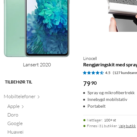
Linocell
Lansert 2020
Rengjøringskit med spra
4.5
(127 kundeanm
TILBEHØR TIL
79
90
Spray og mikrofibertrekk
Mobiltele
foner
Innebygd mobilstativ
Apple
Portabelt
Doro
Nettlager
:
100+ st
Google
Finnes i 31 butikker.
Velg butikk
Huawei