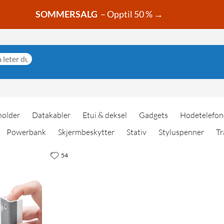
SOMMERSALG
– Opptil 50 % →
holder
Datakabler
Etui & deksel
Gadgets
Hodetelefon
Powerbank
Skjermbeskytter
Stativ
Styluspenner
Tr
54