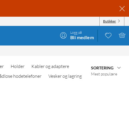
Butikker
Logg på
Bli medlem
er
Holder
Kabler og adaptere
SORTERING
Mest populære
ådløse hodetelefoner
Vesker og lagring