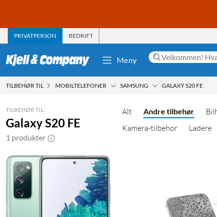
PRIVATPERSON
BEDRIFT
Meny
TILBEHØR TIL
MOBILTELEFONER
SAMSUNG
GALAXY S20 FE
TILBEHØR TIL:
Alt
Andre tilbehør
Bil
Galaxy S20 FE
Kamera-tilbehør
Ladere
1 produkter