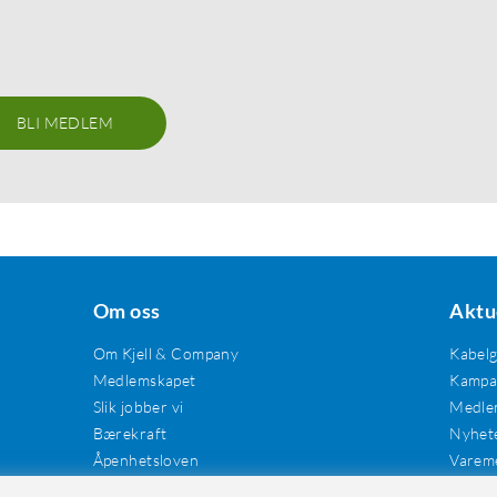
BLI MEDLEM
Om oss
Aktu
Om Kjell & Company
Kabel
Medlemskapet
Kampan
Slik jobber vi
Medle
Bærekraft
Nyhet
Åpenhetsloven
Varem
Karriere