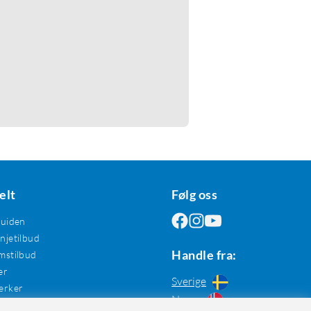
elt
Følg oss
guiden
jetilbud
Handle fra:
mstilbud
er
Sverige
erker
Norge