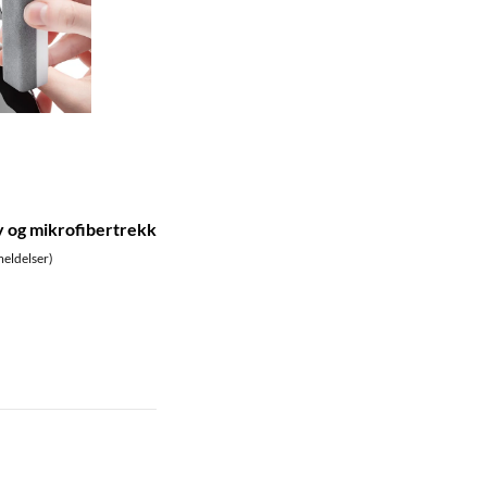
y og mikrofibertrekk
eldelser)