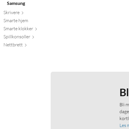
Samsung
Skr
ivere
Smarte hjem
Smarte kl
okker
Spillkons
oller
Nett
brett
B
Bli 
dage
kort
Les 