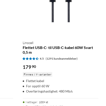
Linocell
Flettet USB-C- til USB-C-kabel 60W Svart
0,5 m
4.5
(1291 kundeanmeldelser)
179
90
Finnes i 9 varianter
Flettet kabel
For opptil 60 W
Overføringshastighet: 480 Mb/s
Nettlager
:
100+ st