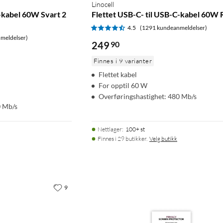
Linocell
C-kabel 60W Svart 2
Flettet USB-C- til USB-C-kabel 60W 
4.5
(1291 kundeanmeldelser)
meldelser)
249
90
Finnes i 9 varianter
Flettet kabel
For opptil 60 W
Overføringshastighet: 480 Mb/s
0 Mb/s
Nettlager
:
100+ st
Finnes i 29 butikker.
Velg butikk
9