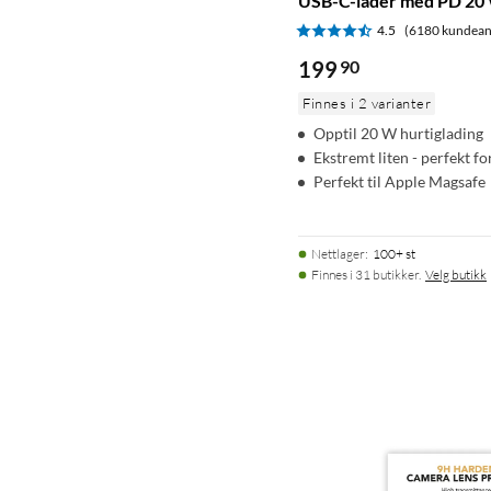
USB-C-lader med PD 20 
4.5
(6180 kundean
199
90
Finnes i 2 varianter
Opptil 20 W hurtiglading
Ekstremt liten - perfekt fo
Perfekt til Apple Magsafe
Nettlager
:
100+ st
Finnes i 31 butikker.
Velg butikk