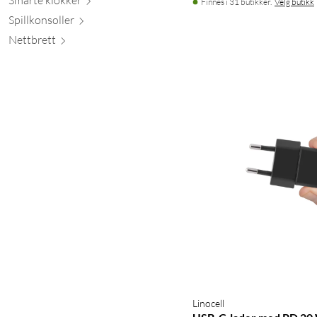
Finnes i 31 butikker.
Velg butikk
Spillkons
oller
Nett
brett
Linocell