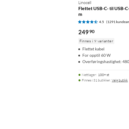
Linocell
Flettet USB-C- til USB-
m
4.5
(1291 kundean
249
90
Finnes i 9 varianter
Flettet kabel
For opptil 60 W
Overføringshastighet: 48
Nettlager
:
100+ st
Finnes i 31 butikker.
Velg butikk