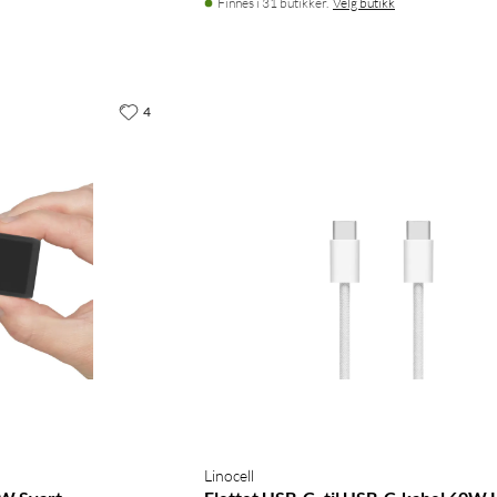
Finnes i 31 butikker.
Velg butikk
4
Linocell