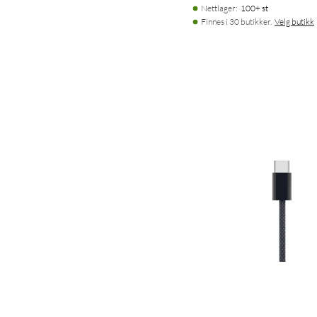
Nettlager
:
100+ st
Finnes i 30 butikker.
Velg butikk