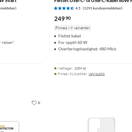
W Svart
Flettet USB-C- til USB-C-kabel 60W 
meldelser)
4.5
(1291 kundeanmeldelser)
249
90
Finnes i 9 varianter
Flettet kabel
r reiser!
For opptil 60 W
Overføringshastighet: 480 Mb/s
Nettlager
:
100+ st
Finnes i 31 butikker.
Velg butikk
0