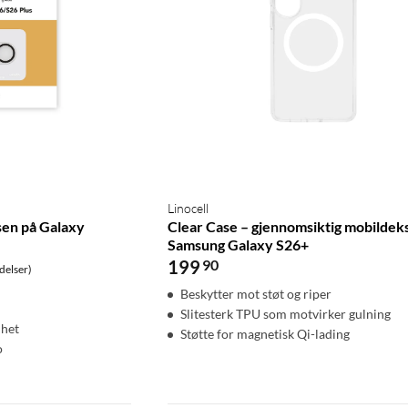
Linocell
sen på Galaxy
Clear Case – gjennomsiktig mobildeks
Samsung Galaxy S26+
199
90
delser)
Beskytter mot støt og riper
Slitesterk TPU som motvirker gulning
dhet
Støtte for magnetisk Qi-lading
o