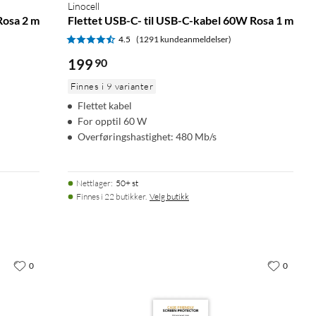
Linocell
Rosa 2 m
Flettet USB-C- til USB-C-kabel 60W Rosa 1 m
4.5
(1291 kundeanmeldelser)
199
90
Finnes i 9 varianter
Flettet kabel
For opptil 60 W
Overføringshastighet: 480 Mb/s
Nettlager
:
50+ st
Finnes i 22 butikker.
Velg butikk
0
0