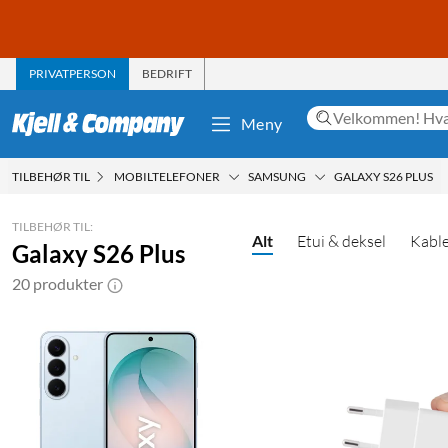
PRIVATPERSON
BEDRIFT
Meny
TILBEHØR TIL
MOBILTELEFONER
SAMSUNG
GALAXY S26 PLUS
TILBEHØR TIL:
Alt
Etui & deksel
Kable
Galaxy S26 Plus
20 produkter