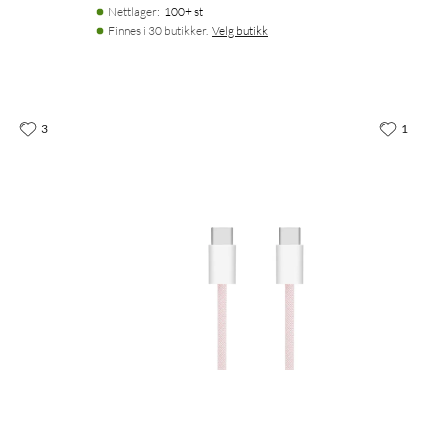
Nettlager
:
100+ st
Finnes i 30 butikker.
Velg butikk
3
1