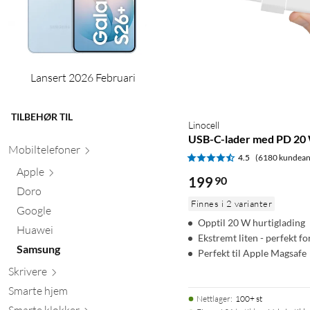
Lansert 2026 Februari
TILBEHØR TIL
Linocell
USB-C-lader med PD 20 
Mobiltele
foner
4.5
(6180 kundean
Apple
199
90
Doro
Finnes i 2 varianter
Google
Opptil 20 W hurtiglading
Huawei
Ekstremt liten - perfekt fo
Samsung
Perfekt til Apple Magsafe
Skr
ivere
Smarte hjem
Nettlager
:
100+ st
Smarte kl
okker