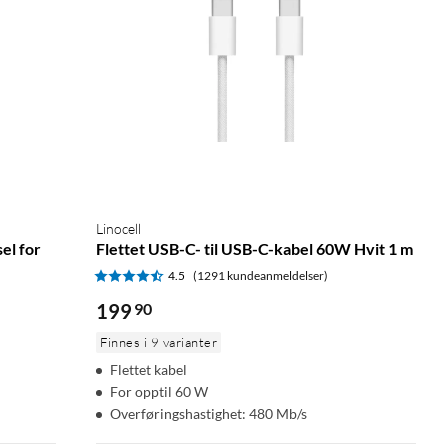
Linocell
el for
Flettet USB-C- til USB-C-kabel 60W Hvit 1 m
4.5
(1291 kundeanmeldelser)
199
90
Finnes i 9 varianter
Flettet kabel
For opptil 60 W
Overføringshastighet: 480 Mb/s