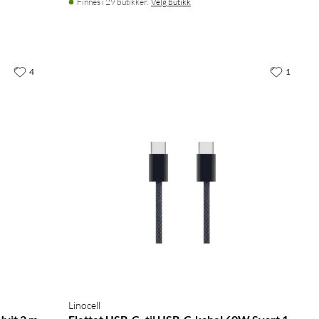
Finnes i 29 butikker.
Velg butikk
4
1
Linocell