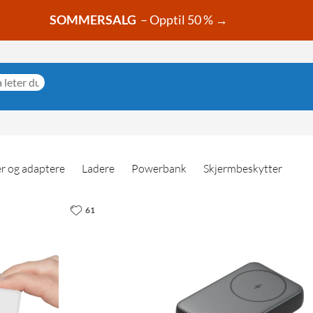
SOMMERSALG
– Opptil 50 % →
r og adaptere
Ladere
Powerbank
Skjermbeskytter
61