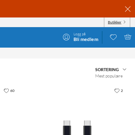
Butikker
Logg på
Bli medlem
SORTERING
Mest populære
60
2