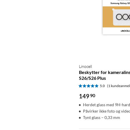
Linocell
Beskytter for kameralin
S26/S26 Plus
5.0
(1 kundeanmel
149
90
Herdet glass med 9H-har
Påvirker ikke foto og vide
Tynt glass – 0,33 mm