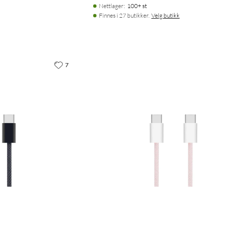
Nettlager
:
100+ st
Finnes i 27 butikker.
Velg butikk
7