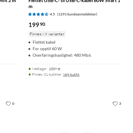
Hvit 2 m
Flettet USB-C- til USB-C-kabel 60W Svart 1
m
4.5
(1291 kundeanmeldelser)
199
90
Finnes i 9 varianter
Flettet kabel
For opptil 60 W
Overføringshastighet: 480 Mb/s
Nettlager
:
100+ st
Finnes i 31 butikker.
Velg butikk
0
3