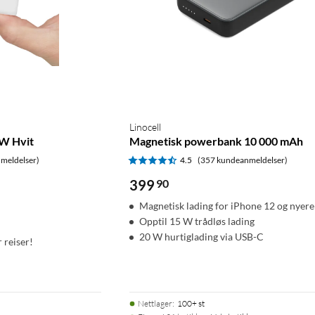
Linocell
W Hvit
Magnetisk powerbank 10 000 mAh
meldelser)
4.5
(357 kundeanmeldelser)
399
90
Magnetisk lading for iPhone 12 og nyere
Opptil 15 W trådløs lading
20 W hurtiglading via USB-C
r reiser!
Nettlager
:
100+ st