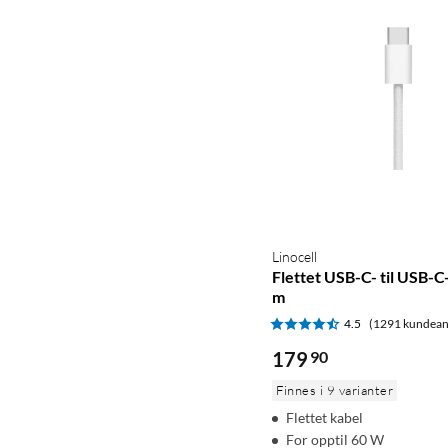
Linocell
Flettet USB-C- til USB-C
m
4.5
(1291 kundean
179
90
Finnes i 9 varianter
Flettet kabel
For opptil 60 W