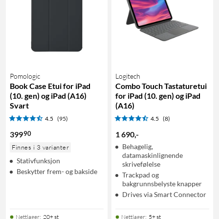
Pomologic
Logitech
Book Case Etui for iPad
Combo Touch Tastaturetui
(10. gen) og iPad (A16)
for iPad (10. gen) og iPad
Svart
(A16)
4.5
(95)
4.5
(8)
90
399
1 690
,
-
Behagelig,
Finnes i 3 varianter
datamaskinlignende
Stativfunksjon
skrivefølelse
Beskytter frem- og bakside
Trackpad og
bakgrunnsbelyste knapper
Drives via Smart Connector
Nettlager
:
20+ st
Nettlager
:
5+ st