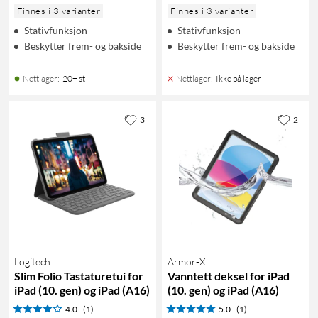
Finnes i 3 varianter
Finnes i 3 varianter
Stativfunksjon
Stativfunksjon
Beskytter frem- og bakside
Beskytter frem- og bakside
Nettlager
:
20+ st
Nettlager
:
Ikke på lager
3
2
Logitech
Armor-X
Slim Folio Tastaturetui for
Vanntett deksel for iPad
iPad (10. gen) og iPad (A16)
(10. gen) og iPad (A16)
4.0
(1)
5.0
(1)