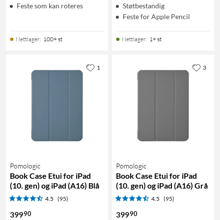
Feste som kan roteres
Støtbestandig
Feste for Apple Pencil
Nettlager
:
100+ st
Nettlager
:
1+ st
1
3
Pomologic
Pomologic
Book Case Etui for iPad
Book Case Etui for iPad
(10. gen) og iPad (A16) Blå
(10. gen) og iPad (A16) Grå
4.5
(95)
4.5
(95)
90
90
399
399