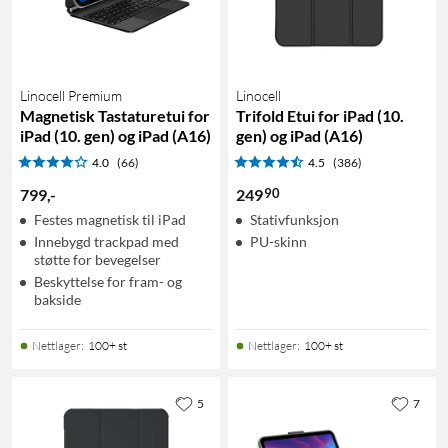
Linocell Premium
Linocell
Magnetisk Tastaturetui for
Trifold Etui for iPad (10.
iPad (10. gen) og iPad (A16)
gen) og iPad (A16)
4.0
(66)
4.5
(386)
90
799
,
-
249
Festes magnetisk til iPad
Stativfunksjon
Innebygd trackpad med
PU-skinn
støtte for bevegelser
Beskyttelse for fram- og
bakside
Nettlager
:
100+ st
Nettlager
:
100+ st
5
7