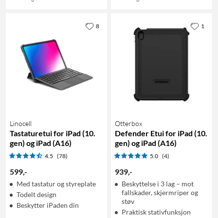
8
1
Linocell
Otterbox
Tastaturetui for iPad (10.
Defender Etui for iPad (10.
gen) og iPad (A16)
gen) og iPad (A16)
4.5
(78)
5.0
(4)
599
,
-
939
,
-
Med tastatur og styreplate
Beskyttelse i 3 lag – mot
fallskader, skjermriper og
Todelt design
støv
Beskytter iPaden din
Praktisk stativfunksjon