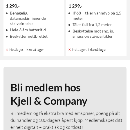
1 290
,
-
1 299
,
-
Behagelig,
IP68 – tåler vanndyp på 1,5
datamaskinlignende
meter
skrivefølelse
Tåler fall fra 1,2 meter
Hele 3 års batteritid
Beskyttelse mot snø, is,
Beskytter nettbrettet
smuss og støvpartikler
Nettlager
:
Ikke på lager
Nettlager
:
Ikke på lager
Bli medlem hos
Kjell & Company
Bli medlem og få ekstra bra medlemspriser, poeng på alt
du handler og 100 dagers åpent kjøp. Medlemskapet ditt
er helt digitalt – praktisk og kortløst!