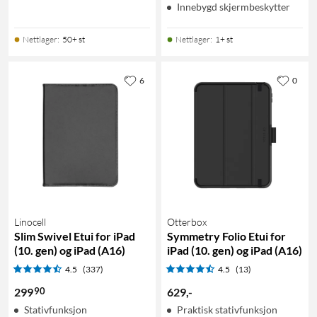
Innebygd skjermbeskytter
Nettlager
:
50+ st
Nettlager
:
1+ st
6
0
Linocell
Otterbox
Slim Swivel Etui for iPad
Symmetry Folio Etui for
(10. gen) og iPad (A16)
iPad (10. gen) og iPad (A16)
4.5
(337)
4.5
(13)
90
299
629
,
-
Stativfunksjon
Praktisk stativfunksjon