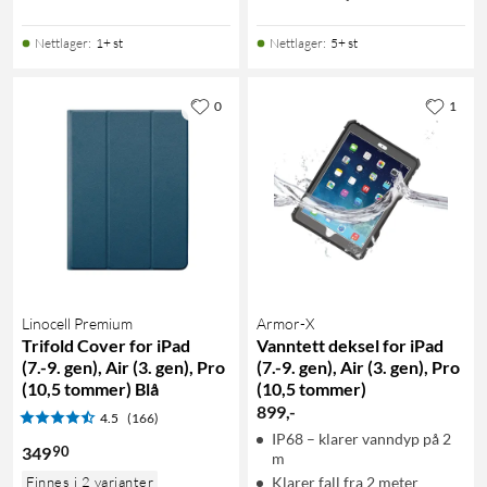
Nettlager
:
1+ st
Nettlager
:
5+ st
0
1
Linocell Premium
Armor-X
Trifold Cover for iPad
Vanntett deksel for iPad
(7.-9. gen), Air (3. gen), Pro
(7.-9. gen), Air (3. gen), Pro
(10,5 tommer) Blå
(10,5 tommer)
899
,
-
4.5
(166)
IP68 – klarer vanndyp på 2
90
349
m
Finnes i 2 varianter
Klarer fall fra 2 meter