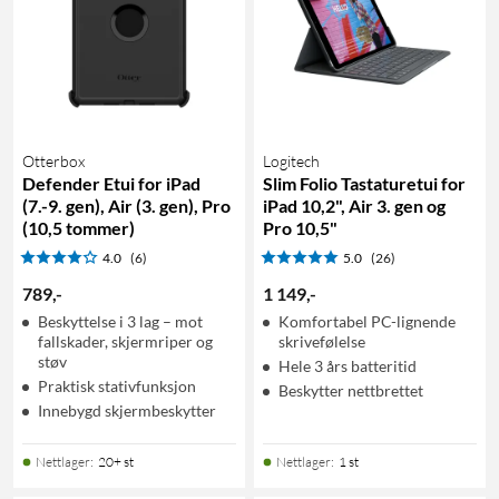
Otterbox
Logitech
Defender Etui for iPad
Slim Folio Tastaturetui for
(7.-9. gen), Air (3. gen), Pro
iPad 10,2", Air 3. gen og
(10,5 tommer)
Pro 10,5"
4.0
(6)
5.0
(26)
789
,
-
1 149
,
-
Beskyttelse i 3 lag – mot
Komfortabel PC-lignende
fallskader, skjermriper og
skrivefølelse
støv
Hele 3 års batteritid
Praktisk stativfunksjon
Beskytter nettbrettet
Innebygd skjermbeskytter
Nettlager
:
20+ st
Nettlager
:
1 st