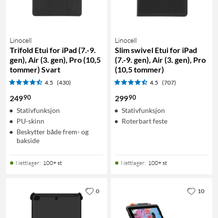
Linocell
Linocell
Trifold Etui for iPad (7.-9.
Slim swivel Etui for iPad
gen), Air (3. gen), Pro (10,5
(7.-9. gen), Air (3. gen), Pro
tommer) Svart
(10,5 tommer)
4.5
(430)
4.5
(707)
90
90
249
299
Stativfunksjon
Stativfunksjon
PU-skinn
Roterbart feste
Beskytter både frem- og
bakside
Nettlager
:
100+ st
Nettlager
:
100+ st
0
10