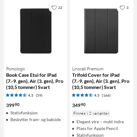
22
3
Pomologic
Linocell Premium
Book Case Etui for iPad
Trifold Cover for iPad
(7.-9. gen), Air (3. gen), Pro
(7.-9. gen), Air (3. gen), Pro
(10,5 tommer) Svart
(10,5 tommer) Svart
4.5
(59)
4.5
(166)
90
90
399
349
Stativfunksjon
Finnes i 2 varianter
Beskytter fram- og bakside
Elegant ytre – mykt indre
Plass for Apple Pencil
Stativfunksjon