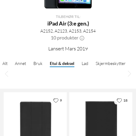
TILBEHØR TIL:
iPad Air (3:e gen.)
A2152, A2123, A2153, A2154
10 produkter
Lansert Mars 2019
Alt
Annet
Bruk
Etui & deksel
Lad
Skjermbeskytter
9
18