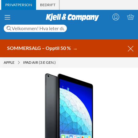
PRIVATPERSON
BEDRIFT
SOMMERSALG – Opptil 50 %
→
APPLE
IPAD AIR (3:E GEN.)