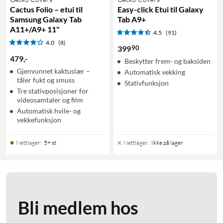
Cactus Folio – etui til
Easy-click Etui til Galaxy
Samsung Galaxy Tab
Tab A9+
A11+/A9+ 11"
4.5
(91)
4.0
(8)
90
399
479
,
-
Beskytter frem- og baksiden
Gjenvunnet kaktuslær –
Automatisk vekking
tåler fukt og smuss
Stativfunksjon
Tre stativposisjoner for
videosamtaler og film
Automatisk hvile- og
vekkefunksjon
Nettlager
:
5+ st
Nettlager
:
Ikke på lager
Bli medlem hos