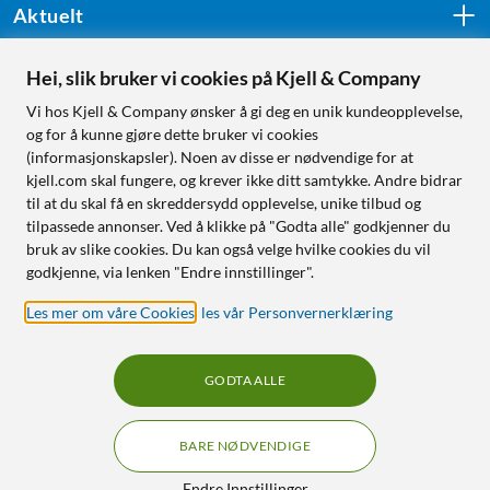
Aktuelt
Hei, slik bruker vi cookies på Kjell & Company
Følg oss
Vi hos Kjell & Company ønsker å gi deg en unik kundeopplevelse,
og for å kunne gjøre dette bruker vi cookies
(informasjonskapsler). Noen av disse er nødvendige for at
kjell.com skal fungere, og krever ikke ditt samtykke. Andre bidrar
Handle fra:
til at du skal få en skreddersydd opplevelse, unike tilbud og
tilpassede annonser. Ved å klikke på "Godta alle" godkjenner du
Sverige
bruk av slike cookies. Du kan også velge hvilke cookies du vil
Norge
godkjenne, via lenken "Endre innstillinger".
Les mer om våre Cookies
,
les vår Personvernerklæring
GODTA ALLE
BARE NØDVENDIGE
RÅD OG TILBEHØR TIL
HJEMMEELEKTRONIKK
Filtre
Endre Innstillinger