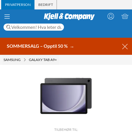
PRIVATPERSON
BEDRIFT
SOMMERSALG – Opptil 50 %
→
SAMSUNG
GALAXY TAB A9+
TILBEHØR TIL: