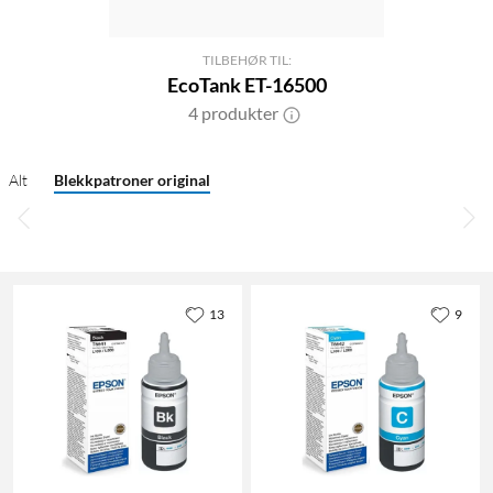
TILBEHØR TIL:
EcoTank ET-16500
4 produkter
Alt
Blekkpatroner original
13
9