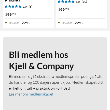
5.0
(10)
5.0
(8)
90
199
90
199
Nettlager
:
20+ st
Nettlager
:
20+ st
Bli medlem hos
Kjell & Company
Bli medlem og få ekstra bra medlemspriser, poeng på alt
du handler og 100 dagers åpent kjøp. Medlemskapet ditt
er helt digitalt – praktisk og kortløst!
Les mer om medlemskapet