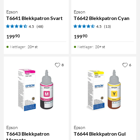
Epson
Epson
T6641 Blekkpatron Svart
T6642 Blekkpatron Cyan
4.5
(48)
4.5
(13)
90
90
199
199
Nettlager
:
20+ st
Nettlager
:
20+ st
8
6
Epson
Epson
T6643 Blekkpatron
T6644 Blekkpatron Gul
Magenta