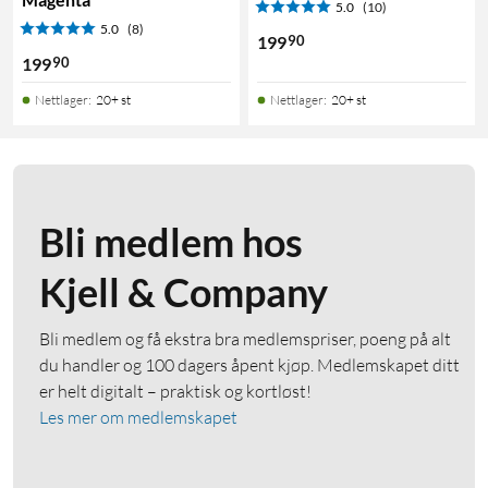
5.0
(10)
5.0
(8)
90
199
90
199
Nettlager
:
20+ st
Nettlager
:
20+ st
Bli medlem hos
Kjell & Company
Bli medlem og få ekstra bra medlemspriser, poeng på alt
du handler og 100 dagers åpent kjøp. Medlemskapet ditt
er helt digitalt – praktisk og kortløst!
Les mer om medlemskapet