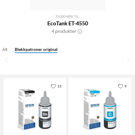
TILBEHØR TIL:
EcoTank ET-4550
4 produkter
Alt
Blekkpatroner original
13
9