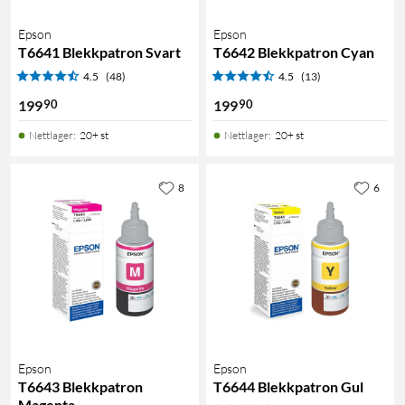
Epson
Epson
T6641 Blekkpatron Svart
T6642 Blekkpatron Cyan
4.5
(48)
4.5
(13)
90
90
199
199
Nettlager
:
20+ st
Nettlager
:
20+ st
8
6
Epson
Epson
T6643 Blekkpatron
T6644 Blekkpatron Gul
Magenta