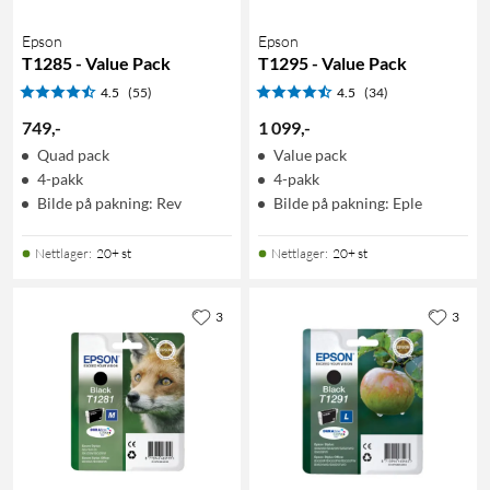
Epson
Epson
T1285 - Value Pack
T1295 - Value Pack
4.5
(55)
4.5
(34)
749
,
-
1 099
,
-
Quad pack
Value pack
4-pakk
4-pakk
Bilde på pakning: Rev
Bilde på pakning: Eple
Nettlager
:
20+ st
Nettlager
:
20+ st
3
3