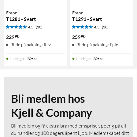
Epson
Epson
T1281 - Svart
T1291 - Svart
4.5
(30)
4.5
(38)
90
90
229
259
Bilde på pakning: Rev
Bilde på pakning: Eple
Nettlager
:
20+ st
Nettlager
:
20+ st
Bli medlem hos
Kjell & Company
Bli medlem og få ekstra bra medlemspriser, poeng på alt
du handler og 100 dagers åpent kjøp. Medlemskapet ditt