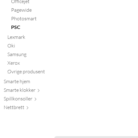
Officejet
Pagewide
Photosmart
PSC
Lexmark
Oki
Samsung
Xerox
Øvrige produsent
Smarte hjem
Smarte kl
okker
Spillkons
oller
Nett
brett