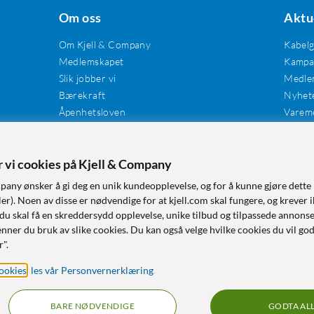
Om oss
Aktu
Om Kjell & Company
Kabel
Medlemskapet
Kampan
Slik jobber vi
Medle
Bærekraft
Nyhet
Åpenhetsloven
Varem
Karriere
Våre butikker
Tilgjengelighet
er vi cookies på Kjell & Company
pany ønsker å gi deg en unik kundeopplevelse, og for å kunne gjøre dette 
r). Noen av disse er nødvendige for at kjell.com skal fungere, og krever i
 du skal få en skreddersydd opplevelse, unike tilbud og tilpassede annonse
nner du bruk av slike cookies. Du kan også velge hvilke cookies du vil go
r".
ookies
,
les vår Personvernerklæring
BARE NØDVENDIGE
GODTA AL