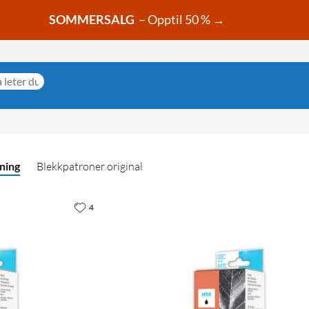
SOMMERSALG
– Opptil 50 % →
ning
Blekkpatroner original
4