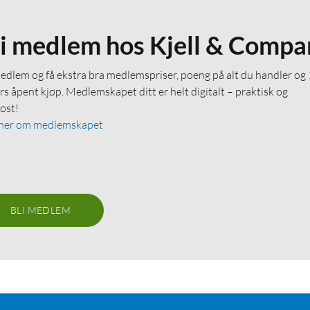
li medlem hos Kjell & Compa
medlem og få ekstra bra medlemspriser, poeng på alt du handler og
rs åpent kjøp. Medlemskapet ditt er helt digitalt – praktisk og
løst!
mer om medlemskapet
BLI MEDLEM