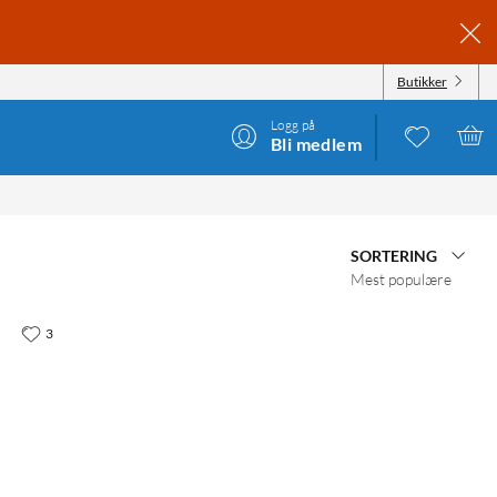
Butikker
Logg på
Bli medlem
SORTERING
Mest populære
3