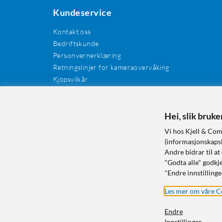
Kundeservice
Kontakt oss
Bedriftskunde
Personvernerklæring
Retningslinjer for kameraovervåking
Kjøpsvilkår
EE-avfall
Cookies / informasjonskapsler
Kundeanmeldelser
Hei, slik bruk
Manualer og drivere
Vi hos Kjell & Com
Retur og reklamasjon
(informasjonskapsle
Andre bidrar til at
"Godta alle" godkje
"Endre innstillinge
Les mer om våre C
Endre
Innstillinger