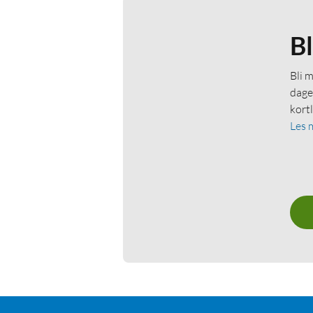
B
Bli 
dage
kort
Les 