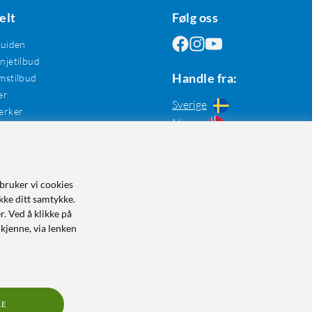
elt
Følg oss
guiden
jetilbud
Handle fra:
mstilbud
er
Sverige
erker
Norge
bruker vi cookies
kke ditt samtykke.
r. Ved å klikke på
dkjenne, via lenken
LE