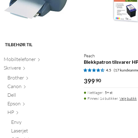
TILBEHØR TIL
Peach
Mobiltele
foner
Blekkpatron tilsvarer HP 
Skr
ivere
4.5
(17 kundeanme
Brother
399
90
Canon
Nettlager
:
5+ st
Dell
Finnes i 14 butikker.
Velg butikk
Epson
HP
Envy
Laserjet