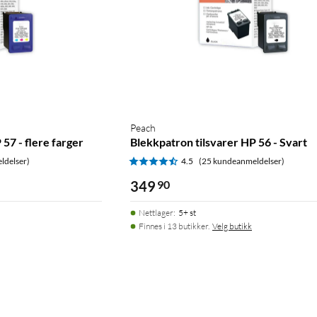
Peach
57 - flere farger
Blekkpatron tilsvarer HP 56 - Svart
ldelser)
4.5
(25 kundeanmeldelser)
349
90
Nettlager
:
5+ st
Finnes i 13 butikker.
Velg butikk