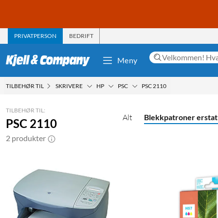
PRIVATPERSON
BEDRIFT
Meny
TILBEHØR TIL
SKRIVERE
HP
PSC
PSC 2110
TILBEHØR TIL:
Alt
Blekkpatroner erstat
PSC 2110
2 produkter