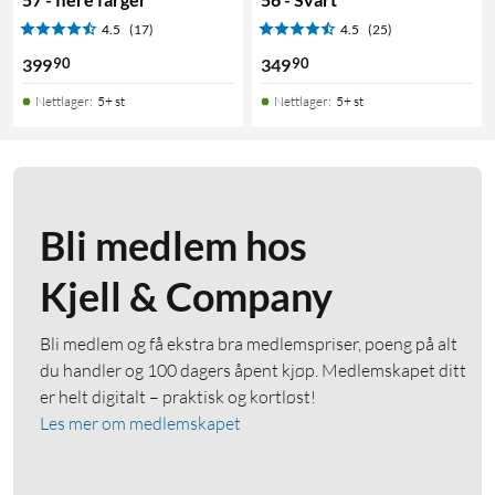
4.5
(17)
4.5
(25)
90
90
399
349
Nettlager
:
5+ st
Nettlager
:
5+ st
Bli medlem hos
Kjell & Company
Bli medlem og få ekstra bra medlemspriser, poeng på alt
du handler og 100 dagers åpent kjøp. Medlemskapet ditt
er helt digitalt – praktisk og kortløst!
Les mer om medlemskapet