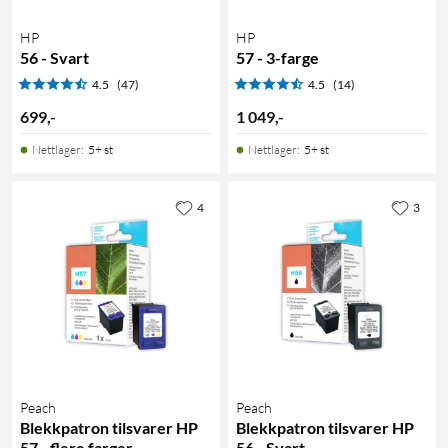
HP
HP
56 - Svart
57 - 3-farge
4.5
(47)
4.5
(14)
699
,
-
1 049
,
-
Nettlager
:
5+ st
Nettlager
:
5+ st
4
3
Peach
Peach
Blekkpatron tilsvarer HP
Blekkpatron tilsvarer HP
57 - flere farger
56 - Svart