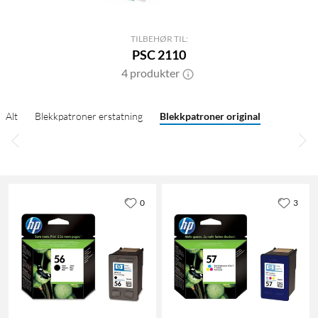
TILBEHØR TIL:
PSC 2110
4 produkter
Alt
Blekkpatroner erstatning
Blekkpatroner original
0
3