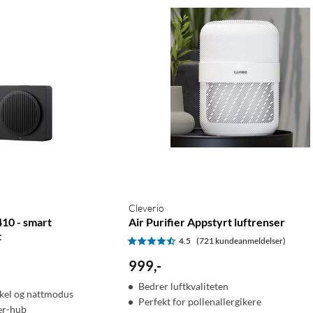
Cleverio
10 - smart
Air Purifier Appstyrt luftrenser
t
4.5
(721 kundeanmeldelser)
999
,
-
Bedrer luftkvaliteten
kel og nattmodus
Perfekt for pollenallergikere
er-hub