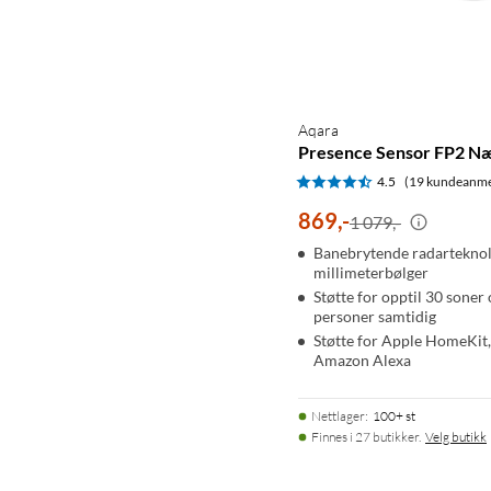
Aqara
Presence Sensor FP2 N
4.5
(19 kundeanme
869
,
-
1 079,-
Banebrytende radartekno
millimeterbølger
Støtte for opptil 30 soner
personer samtidig
Støtte for Apple HomeKit
Amazon Alexa
Nettlager
:
100+ st
Finnes i 27 butikker.
Velg butikk