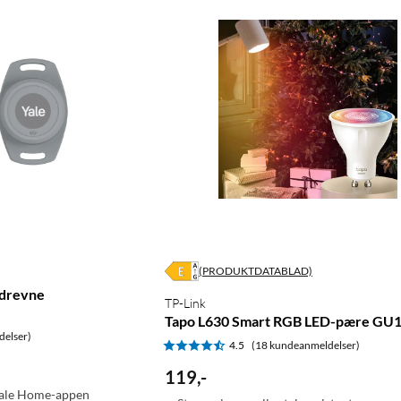
(PRODUKTDATABLAD)
rdrevne
TP-Link
Tapo L630 Smart RGB LED-pære GU
delser)
4.5
(18 kundeanmeldelser)
119
,
-
Yale Home-appen