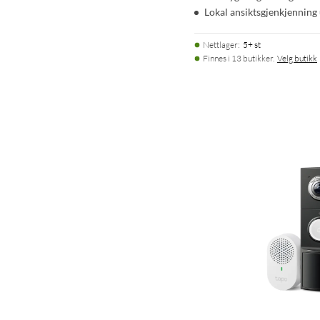
Lokal ansiktsgjenkjenning 
Nettlager
:
5+ st
Finnes i 13 butikker.
Velg butikk