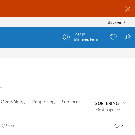
Butikker
Logg på
Bli medlem
Overvåking
Rengjøring
Sensorer
SORTERING
Mest populære
251
2