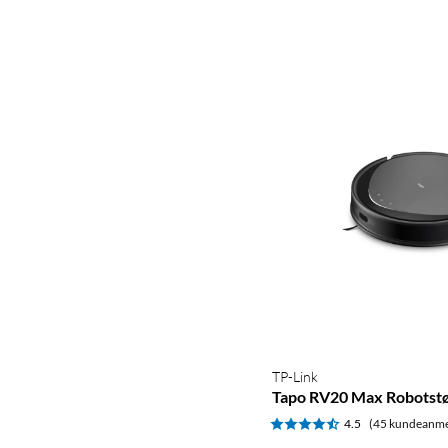
TP-Link
Tapo RV20 Max Robotst
4.5
(45 kundeanme