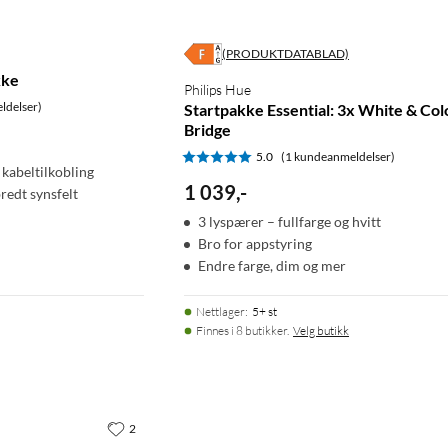
(PRODUKTDATABLAD)
kke
Philips Hue
ldelser)
Startpakke Essential: 3x White & Col
Bridge
5.0
(1 kundeanmeldelser)
 kabeltilkobling
1 039
,
-
edt synsfelt
3 lyspærer – fullfarge og hvitt
Bro for appstyring
Endre farge, dim og mer
Nettlager
:
5+ st
Finnes i 8 butikker.
Velg butikk
2