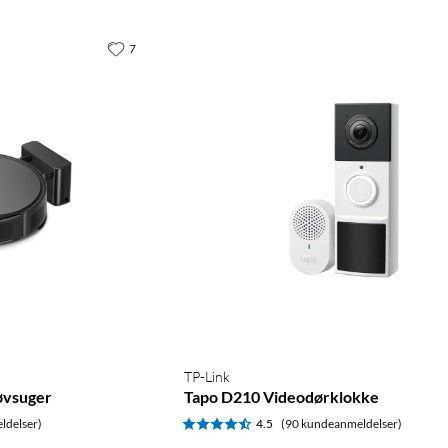
7
TP-Link
øvsuger
Tapo D210 Videodørklokke
ldelser)
4.5
(90 kundeanmeldelser)