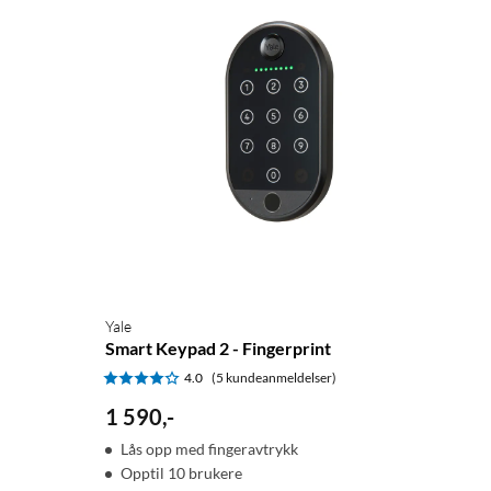
Yale
Smart Keypad 2 - Fingerprint
4.0
(5 kundeanmeldelser)
1 590
,
-
Lås opp med fingeravtrykk
Opptil 10 brukere