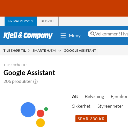
PRIVATPERSON
BEDRIFT
Meny
TILBEHØR TIL
SMARTE HJEM
GOOGLE ASSISTANT
TILBEHØR TIL:
Google Assistant
206 produkter
Alt
Belysning
Fjernkon
Sikkerhet
Styreenheter
SPAR 330 KR