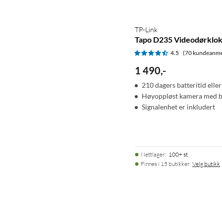
TP-Link
Tapo D235 Videodørklo
4.5
(70 kundeanme
1 490
,
-
210 dagers batteritid eller
Høyoppløst kamera med br
Signalenhet er inkludert
Nettlager
:
100+ st
Finnes i 15 butikker.
Velg butikk