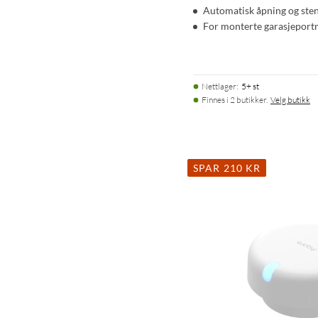
Automatisk åpning og ste
For monterte garasjeport
Nettlager
:
5+ st
Finnes i 2 butikker.
Velg butikk
SPAR 210 KR