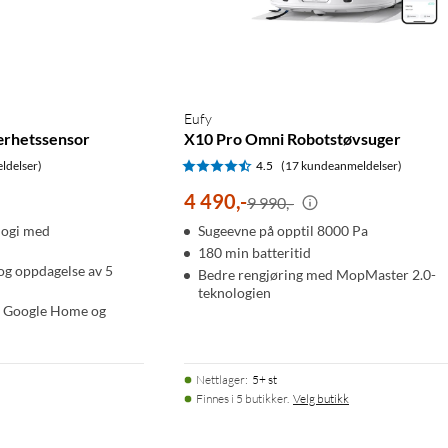
Eufy
ærhetssensor
X10 Pro Omni Robotstøvsuger
ldelser)
4.5
(17 kundeanmeldelser)
4 490
,
-
9 990,-
logi med
Sugeevne på opptil 8000 Pa
180 min batteritid
 og oppdagelse av 5
Bedre rengjøring med MopMaster 2.0-
teknologien
, Google Home og
Nettlager
:
5+ st
Finnes i 5 butikker.
Velg butikk