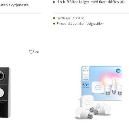
1 x luftfilter følger med (kan skiftes ut)
uten skytjeneste
Nettlager
:
100+ st
Finnes i 31 butikker.
Velg butikk
26