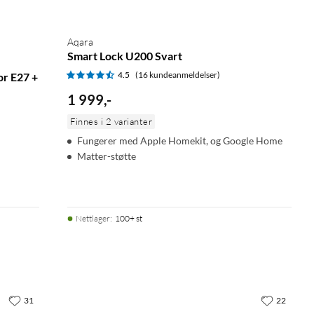
Aqara
Smart Lock U200 Svart
4.5
(16 kundeanmeldelser)
or E27 +
1 999
,
-
Finnes i 2 varianter
Fungerer med Apple Homekit, og Google Home
Matter-støtte
Nettlager
:
100+ st
31
22