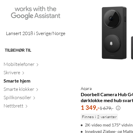
Lansert 2018 i Sverige/Norge
TILBEHØR TIL
Mobiltele
foner
Skr
ivere
Smarte hjem
Aqara
Smarte kl
okker
Doorbell Camera Hub G4
Spillkons
oller
dørklokke med hub svar
Nett
brett
1 349
,
-
1 679,-
Finnes i 2 varianter
2K-video med 175° vidvin
Innebygd Zigbee- og Matt