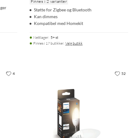
Finnes i 2 varianter
rger
Støtte for Zigbee og Bluetooth
Kan dimmes
Kompatibel med Homekit
Nettlager
:
5+ st
Finnes i 17 butikker.
Velg butikk
4
52