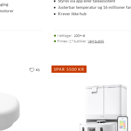
Styres via app eller taleassistent
nging
Justerbar temperatur og 16 millioner fa
motorer
Krever ikke hub
Nettlager
:
100+ st
Finnes i 27 butikker.
Velg butikk
SPAR 5500 KR
41