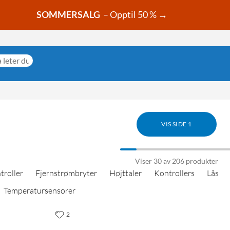
SOMMERSALG
– Opptil 50 % →
VIS SIDE 1
Viser 30 av 206 produkter
troller
Fjernstrømbryter
Højttaler
Kontrollers
Lås
Temperatursensorer
2