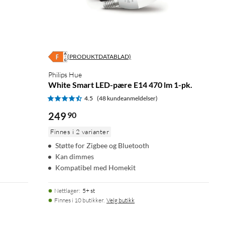
(PRODUKTDATABLAD)
Philips Hue
White Smart LED-pære E14 470 lm 1-pk.
4.5
(48 kundeanmeldelser)
249
90
Finnes i 2 varianter
Støtte for Zigbee og Bluetooth
Kan dimmes
Kompatibel med Homekit
Nettlager
:
5+ st
Finnes i 10 butikker.
Velg butikk