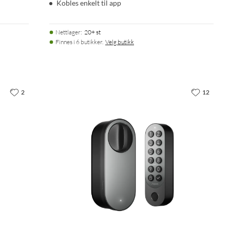
Kobles enkelt til app
Nettlager
:
20+ st
Finnes i 6 butikker.
Velg butikk
2
12