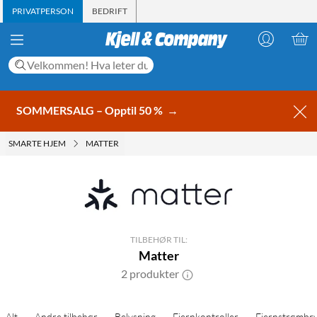
PRIVATPERSON
BEDRIFT
SOMMERSALG – Opptil 50 %
→
SMARTE HJEM
MATTER
TILBEHØR TIL:
Matter
2 produkter
Alt
Andre tilbehør
Belysning
Fjernkontroller
Fjernstrømbry