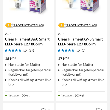
(PRODUKTDATABLAD)
(PRODUKTDATABLAD)
WiZ
WiZ
Clear Filament A60 Smart
Clear Filament G95 Smart
LED-pære E27 806 lm
LED-pære E27 806 lm
4.5
(19)
4.5
(5)
90
90
159
179
Har støtte for Matter
Har støtte for Matter
Regulerbar fargetemperatur
Regulerbar fargetemperatur
(kaldt/varmt)
(kaldt/varmt)
Kobles til wifi og krever ikke
Kobles til wifi og krever ikke
bro
bro
Nettlager
:
50+ st
Nettlager
:
100+ st
29
0