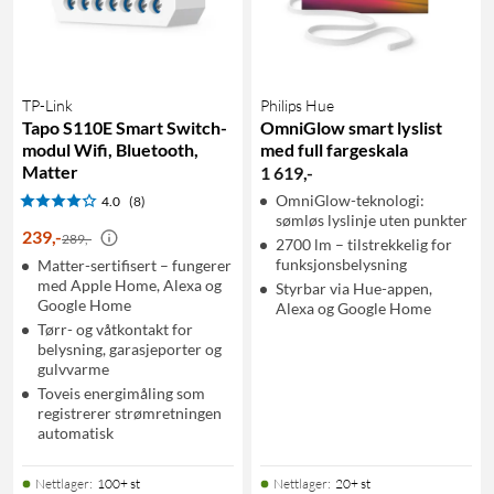
TP-Link
Philips Hue
Tapo S110E Smart Switch-
OmniGlow smart lyslist
modul Wifi, Bluetooth,
med full fargeskala
Matter
1 619
,
-
OmniGlow-teknologi:
4.0
(8)
sømløs lyslinje uten punkter
239
,
-
289,-
2700 lm – tilstrekkelig for
funksjonsbelysning
Matter-sertifisert – fungerer
med Apple Home, Alexa og
Styrbar via Hue-appen,
Google Home
Alexa og Google Home
Tørr- og våtkontakt for
belysning, garasjeporter og
gulvvarme
Toveis energimåling som
registrerer strømretningen
automatisk
Nettlager
:
100+ st
Nettlager
:
20+ st