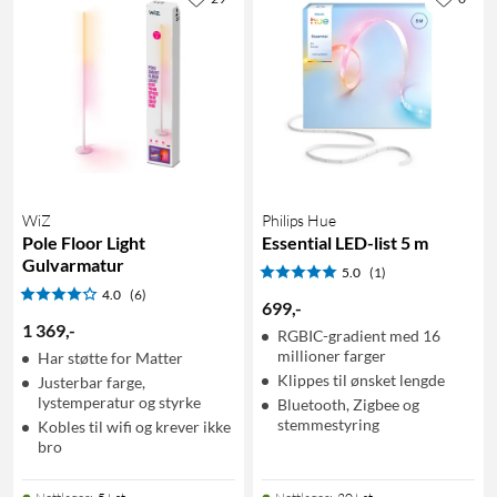
WiZ
Philips Hue
Pole Floor Light
Essential LED-list 5 m
Gulvarmatur
5.0
(1)
4.0
(6)
699
,
-
1 369
,
-
RGBIC-gradient med 16
millioner farger
Har støtte for Matter
Klippes til ønsket lengde
Justerbar farge,
lystemperatur og styrke
Bluetooth, Zigbee og
stemmestyring
Kobles til wifi og krever ikke
bro