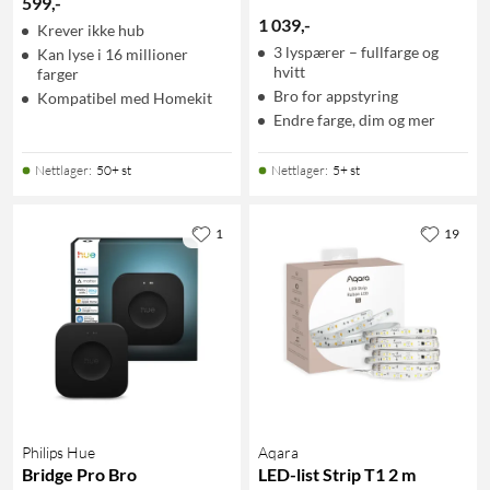
599
,
-
1 039
,
-
Krever ikke hub
3 lyspærer – fullfarge og
Kan lyse i 16 millioner
hvitt
farger
Bro for appstyring
Kompatibel med Homekit
Endre farge, dim og mer
Nettlager
:
50+ st
Nettlager
:
5+ st
1
19
Philips Hue
Aqara
Bridge Pro Bro
LED-list Strip T1 2 m