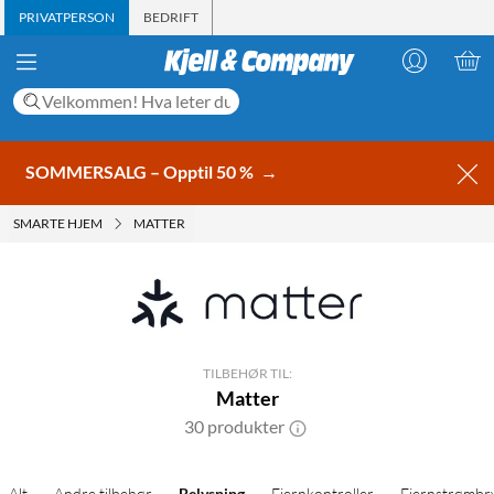
PRIVATPERSON
BEDRIFT
SOMMERSALG – Opptil 50 %
→
SMARTE HJEM
MATTER
TILBEHØR TIL:
Matter
30 produkter
Alt
Andre tilbehør
Belysning
Fjernkontroller
Fjernstrømbr