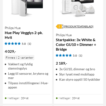
(PRODUKTDATABLAD)
Philips Hue
Hue Play Vegglys 2-pk.
Philips Hue
Hvit
Startpakke: 3x White &
5.0
(1)
Color GU10 + Dimmer +
Bridge
4 029
,
-
5.0
(1)
Finnes i 2 varianter
2 189
,
-
Vakkert og fyldig
stemningslys
3x GU10, dimmer og bro
Legg til sensorer, brytere og
Styr lyset med mobilapp
mer
Kan styre opptil 50 lyskilder
Tilpass innstillingene i Hue-
appen
Nettlager
:
20+ st
Nettlager
:
20+ st