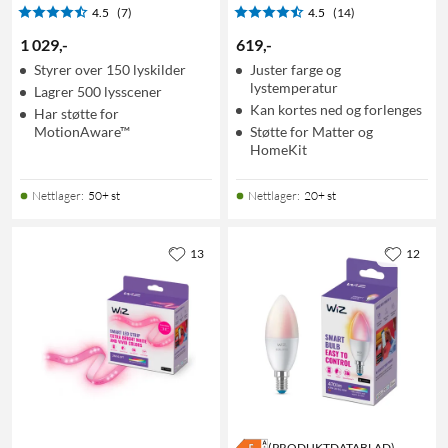
4.5
(7)
4.5
(14)
1 029
,
-
619
,
-
Styrer over 150 lyskilder
Juster farge og
lystemperatur
Lagrer 500 lysscener
Kan kortes ned og forlenges
Har støtte for
MotionAware™
Støtte for Matter og
HomeKit
Nettlager
:
50+ st
Nettlager
:
20+ st
13
12
(PRODUKTDATABLAD)