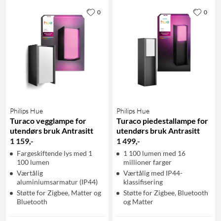
0
0
Philips Hue
Philips Hue
Turaco vegglampe for
Turaco piedestallampe for
utendørs bruk Antrasitt
utendørs bruk Antrasitt
1 159
,
-
1 499
,
-
Fargeskiftende lys med 1
1 100 lumen med 16
100 lumen
millioner farger
Værtålig
Værtålig med IP44-
aluminiumsarmatur (IP44)
klassifisering
Støtte for Zigbee, Matter og
Støtte for Zigbee, Bluetooth
Bluetooth
og Matter