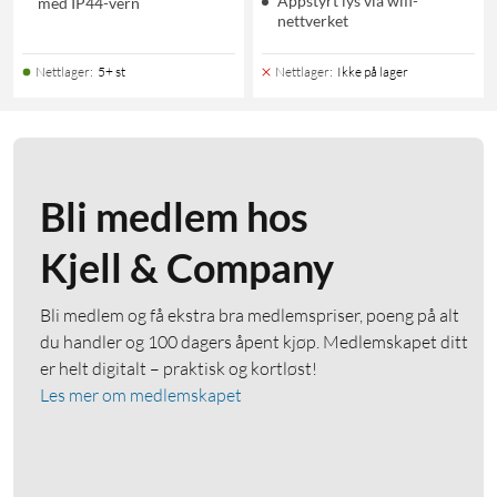
Appstyrt lys via wifi-
med IP44-vern
nettverket
Nettlager
:
5+ st
Nettlager
:
Ikke på lager
Bli medlem hos
Kjell & Company
Bli medlem og få ekstra bra medlemspriser, poeng på alt
du handler og 100 dagers åpent kjøp. Medlemskapet ditt
er helt digitalt – praktisk og kortløst!
Les mer om medlemskapet