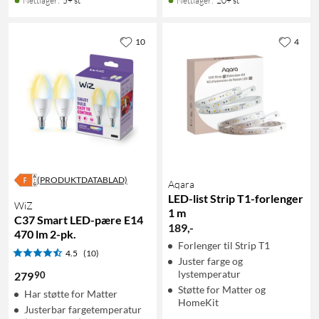
Nettlager
:
5+ st
Nettlager
:
20+ st
10
4
(PRODUKTDATABLAD)
Aqara
LED-list Strip T1-forlenger
WiZ
1 m
C37 Smart LED-pære E14
189
,
-
470 lm 2-pk.
Forlenger til Strip T1
4.5
(10)
Juster farge og
lystemperatur
90
279
Støtte for Matter og
Har støtte for Matter
HomeKit
Justerbar fargetemperatur