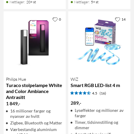
Nettlager
:
20+ st
Nettlager
:
5+ st
0
14
Philips Hue
WiZ
Turaco stolpelampe White
Smart RGB LED-list 4 m
and Color Ambiance
4.5
(16)
Antrasitt
289
,
-
1 849
,
-
Lyseffekter og millioner av
16 millioner farger og
farger
nyanser av hvitt
Timer, tidsinnstilling og
Zigbee, Bluetooth og Matter
dimmer
Værbestandig aluminium