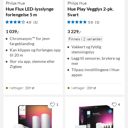
Philips Hue
Philips Hue
Hue Flux LED-lysslynge
Hue Play Vegglys 2-pk.
forlengelse 5 m
Svart
4.0
(1)
5.0
(1)
1 039
,
-
3 229
,
-
Chromasync™ for jevn
Finnes i 2 varianter
fargeblanding
Vakkert og fyldig
Kan klippes og forlenges opp
stemningslys
til 20 m
Legg til sensorer, brytere og
Styr via app, stemme eller
mer
Zigbee
Tilpass innstillingene i Hue-
appen
Nettlager
:
20+ st
Nettlager
:
20+ st
1
4