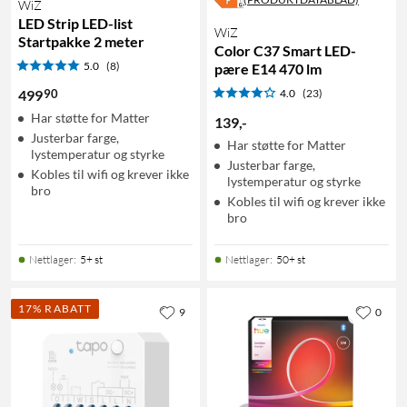
WiZ
LED Strip LED-list
WiZ
Startpakke 2 meter
Color C37 Smart LED-
5.0
(8)
pære E14 470 lm
90
499
4.0
(23)
Har støtte for Matter
139
,
-
Justerbar farge,
Har støtte for Matter
lystemperatur og styrke
Justerbar farge,
Kobles til wifi og krever ikke
lystemperatur og styrke
bro
Kobles til wifi og krever ikke
bro
Nettlager
:
5+ st
Nettlager
:
50+ st
17% RABATT
9
0