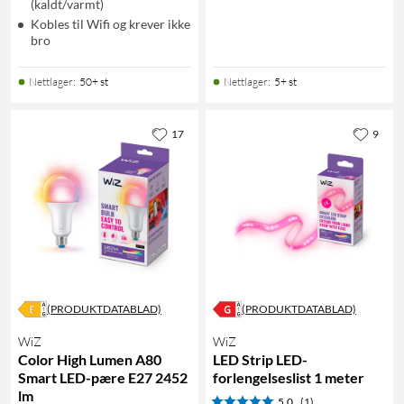
(kaldt/varmt)
Kobles til Wifi og krever ikke
bro
Nettlager
:
50+ st
Nettlager
:
5+ st
17
9
(PRODUKTDATABLAD)
(PRODUKTDATABLAD)
WiZ
WiZ
Color High Lumen A80
LED Strip LED-
Smart LED-pære E27 2452
forlengelseslist 1 meter
lm
5.0
(1)