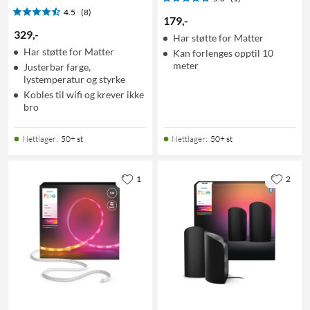
4.5
(8)
179
,
-
329
,
-
Har støtte for Matter
Har støtte for Matter
Kan forlenges opptil 10
meter
Justerbar farge,
lystemperatur og styrke
Kobles til wifi og krever ikke
bro
Nettlager
:
50+ st
Nettlager
:
50+ st
1
2