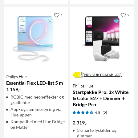
1
2
(PRODUKTDATABLAD)
Philips Hue
Essential Flex LED-list 5 m
Philips Hue
1 159
,
-
Startpakke Pro: 3x White
RGBIC med neoneffekter og
& Color E27 + Dimmer +
gradienter
Bridge Pro
App- og stemmestyring via
4.5
(2)
Hue-appen
Kompatibel med Hue Bridge
2 319
,
-
og Matter
3 smarte lyskilder og
dimmer