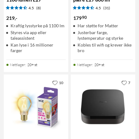
4.5
(8)
4.5
(31)
90
219
,
-
179
Kraftig lysstyrke på 1100 lm
Har støtte for Matter
Styres via app eller
Justerbar farge,
taleassistent
lystemperatur og styrke
Kan lyse i 16 millioner
Kobles til wifi og krever ikke
farger
bro
Nettlager
:
20+ st
Nettlager
:
20+ st
10
7