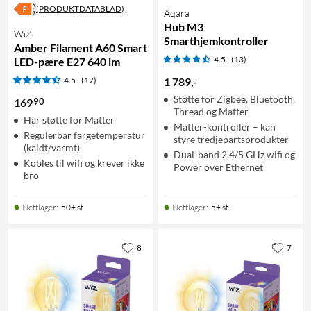
(PRODUKTDATABLAD)
Aqara
Hub M3
WiZ
Smarthjemkontroller
Amber Filament A60 Smart
4.5
(13)
LED-pære E27 640 lm
4.5
(17)
1 789
,
-
Støtte for Zigbee, Bluetooth,
90
169
Thread og Matter
Har støtte for Matter
Matter-kontroller – kan
Regulerbar fargetemperatur
styre tredjepartsprodukter
(kaldt/varmt)
Dual-band 2,4/5 GHz wifi og
Kobles til wifi og krever ikke
Power over Ethernet
bro
Nettlager
:
50+ st
Nettlager
:
5+ st
8
7