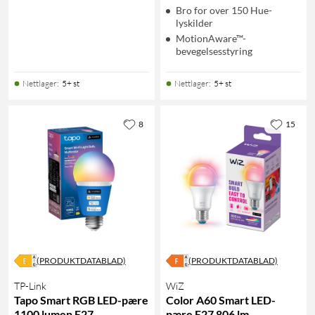
Bro for over 150 Hue-
lyskilder
MotionAware™-
bevegelsesstyring
Nettlager
:
5+ st
Nettlager
:
5+ st
8
15
(PRODUKTDATABLAD)
(PRODUKTDATABLAD)
TP-Link
WiZ
Tapo Smart RGB LED-pære
Color A60 Smart LED-
1100 lumen E27
pære E27 806 lm