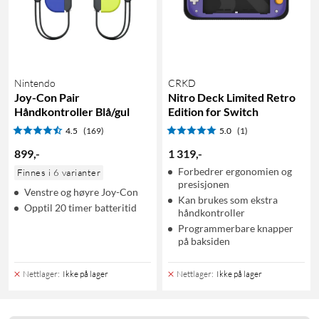
Nintendo
CRKD
Joy-Con Pair
Nitro Deck Limited Retro
Håndkontroller Blå/gul
Edition for Switch
4.5
(169)
5.0
(1)
899
,
-
1 319
,
-
Forbedrer ergonomien og
Finnes i 6 varianter
presisjonen
Venstre og høyre Joy-Con
Kan brukes som ekstra
Opptil 20 timer batteritid
håndkontroller
Programmerbare knapper
på baksiden
Nettlager
:
Ikke på lager
Nettlager
:
Ikke på lager