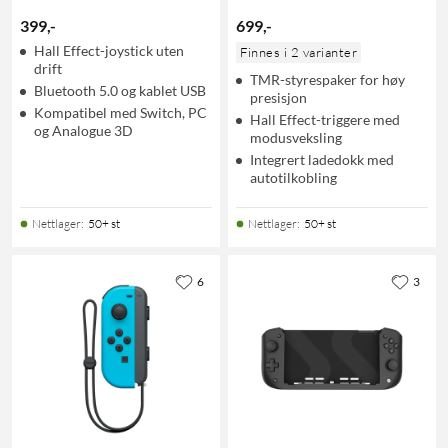
399
,
-
699
,
-
Hall Effect-joystick uten
Finnes i 2 varianter
drift
TMR-styrespaker for høy
Bluetooth 5.0 og kablet USB
presisjon
Kompatibel med Switch, PC
Hall Effect-triggere med
og Analogue 3D
modusveksling
Integrert ladedokk med
autotilkobling
Nettlager
:
50+ st
Nettlager
:
50+ st
6
3