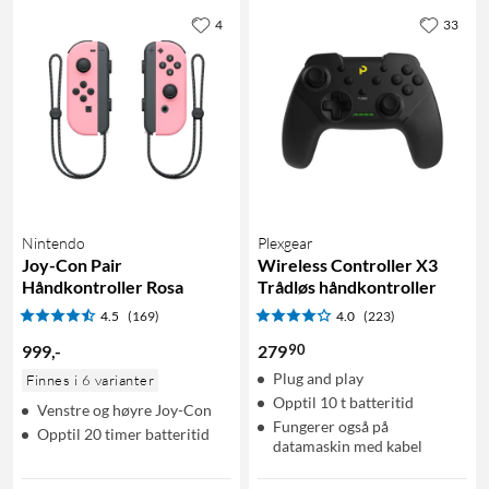
4
33
Nintendo
Plexgear
Joy-Con Pair
Wireless Controller X3
Håndkontroller Rosa
Trådløs håndkontroller
4.5
(169)
4.0
(223)
90
999
,
-
279
Plug and play
Finnes i 6 varianter
Opptil 10 t batteritid
Venstre og høyre Joy-Con
Fungerer også på
Opptil 20 timer batteritid
datamaskin med kabel