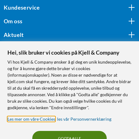
Kundeservice
Om oss
Aktuelt
Hei, slik bruker vi cookies på Kjell & Company
Følg oss
Vi hos Kjell & Company ønsker å gi deg en unik kundeopplevelse,
og for å kunne gjøre dette bruker vi cookies
(informasjonskapsler). Noen av disse er nødvendige for at
kjell.com skal fungere, og krever ikke ditt samtykke. Andre bidrar
Handle fra:
til at du skal få en skreddersydd opplevelse, unike tilbud og
tilpassede annonser. Ved å klikke på "Godta alle" godkjenner du
Sverige
bruk av slike cookies. Du kan også velge hvilke cookies du vil
Norge
godkjenne, via lenken "Endre innstillinger".
Les mer om våre Cookies
,
les vår Personvernerklæring
GODTA ALLE