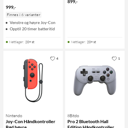
899
,
-
999
,
-
Finnes i 6 varianter
Venstre og høyre Joy-Con
Opptil 20 timer batteritid
Nettlager
:
20+ st
Nettlager
:
20+ st
4
1
Nintendo
8Bitdo
Joy-Con Håndkontroller
Pro 2 Bluetooth Hall
Rød høyre
Edition Håndkontroller