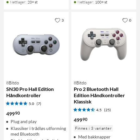
Nettlager
:
20+ st
Nettlager
:
100+ st
3
0
8Bitdo
8Bitdo
SN30 Pro Hall Edition
Pro 2 Bluetooth Hall
Håndkontroller
Edition Håndkontroller
Klassisk
5.0
(7)
4.5
(25)
90
499
90
499
Plug and play
Klassiker i trådløs utforming
Finnes i 3 varianter
med Bluetooth
Med bakknapper