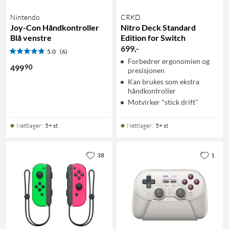
Nintendo
CRKD
Joy-Con Håndkontroller
Nitro Deck Standard
Blå venstre
Edition for Switch
699
,
-
5.0
(6)
Forbedrer ergonomien og
90
499
presisjonen
Kan brukes som ekstra
håndkontroller
Motvirker "stick drift"
Nettlager
:
5+ st
Nettlager
:
5+ st
38
1