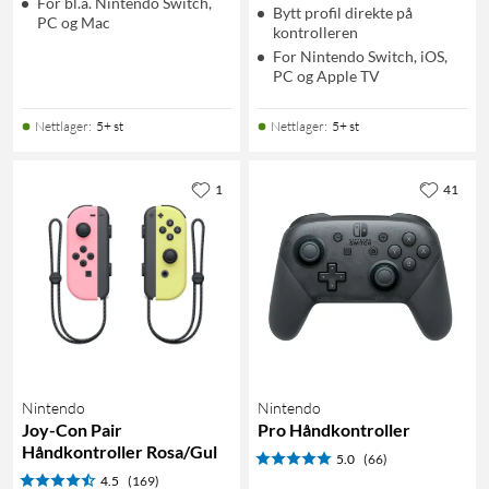
För bl.a. Nintendo Switch,
Bytt profil direkte på
PC og Mac
kontrolleren
For Nintendo Switch, iOS,
PC og Apple TV
Nettlager
:
5+ st
Nettlager
:
5+ st
1
41
Nintendo
Nintendo
Joy-Con Pair
Pro Håndkontroller
Håndkontroller Rosa/Gul
5.0
(66)
4.5
(169)