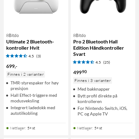
8Bitdo
8Bitdo
Ultimate 2 Bluetooth-
Pro 2 Bluetooth Hall
kontroller Hvit
Edition Håndkontroller
Svart
4.5
(3)
4.5
(25)
699
,
-
90
499
Finnes i 2 varianter
Finnes i 3 varianter
TMR-styrespaker for høy
presisjon
Med bakknapper
Hall Effect-triggere med
Bytt profil direkte på
modusveksling
kontrolleren
Integrert ladedokk med
For Nintendo Switch, iOS,
autotilkobling
PC og Apple TV
Nettlager
:
5+ st
Nettlager
:
5+ st