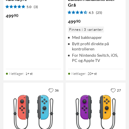
Grå
5.0
(3)
4.5
(25)
90
499
90
499
Finnes i 3 varianter
Med bakknapper
Bytt profil direkte på
kontrolleren
For Nintendo Switch, iOS,
PC og Apple TV
Nettlager
:
1+ st
Nettlager
:
20+ st
36
27