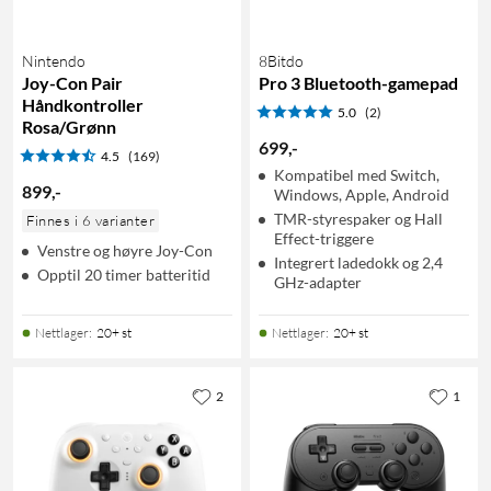
Nintendo
8Bitdo
Joy-Con Pair
Pro 3 Bluetooth-gamepad
Håndkontroller
5.0
(2)
Rosa/Grønn
699
,
-
4.5
(169)
Kompatibel med Switch,
899
,
-
Windows, Apple, Android
TMR-styrespaker og Hall
Finnes i 6 varianter
Effect-triggere
Venstre og høyre Joy-Con
Integrert ladedokk og 2,4
Opptil 20 timer batteritid
GHz-adapter
Nettlager
:
20+ st
Nettlager
:
20+ st
2
1