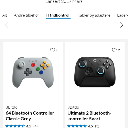
Lansert 2017 Mars
Alt
Andre tilbehør
Håndkontroll
Kabler og adaptere
Lader
3
2
8Bitdo
8Bitdo
64 Bluetooth Controller
Ultimate 2 Bluetooth-
Classic Grey
kontroller Svart
4.5
(4)
4.5
(3)