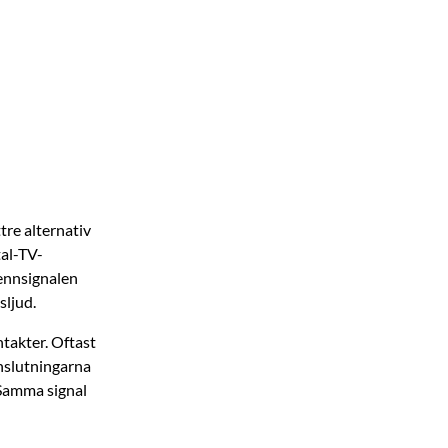
tre alternativ
tal-TV-
tennsignalen
sljud.
takter. Oftast
anslutningarna
 Samma signal