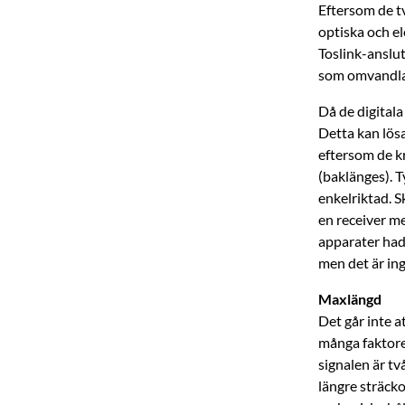
Eftersom de t
optiska och e
Toslink-anslu
som omvandlar 
Då de digitala
Detta kan lösa
eftersom de kr
(baklänges). 
enkelriktad. S
en receiver me
apparater hade
men det är in
Maxlängd
Det går inte a
många faktore
signalen är t
längre sträcko