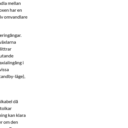
ndla mellan
boxen har en
tiv omvandlare
er­ingångar.
 växlarna
littrar
lutande
axialingång i
vissa
tandby-läge),
alkabel då
tolkar
ning kan klara
mer om den