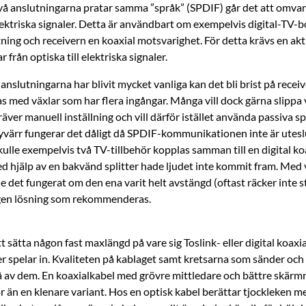
vå anslutningarna pratar samma ”språk” (SPDIF) går det att omva
lektriska signaler. Detta är användbart om exempelvis digital-TV-
tning och receivern en koaxial motsvarighet. För detta krävs en ak
från optiska till elektriska signaler.
 anslutningarna har blivit mycket vanliga kan det bli brist på receiv
s med växlar som har flera ingångar. Många vill dock gärna slippa
äver manuell inställning och vill därför istället använda passiva sp
Tyvärr fungerar det dåligt då SPDIF-kommunikationen inte är utes
kulle exempelvis två TV-tillbehör kopplas samman till en digital ko
d hjälp av en bakvänd splitter hade ljudet inte kommit fram. Med 
 det fungerat om den ena varit helt avstängd (oftast räcker inte s
gen lösning som rekommenderas.
tt sätta någon fast maxlängd på vare sig Toslink- eller digital koaxi
r spelar in. Kvaliteten på kablaget samt kretsarna som sänder och 
vå av dem. En koaxialkabel med grövre mittledare och bättre skärm
r än en klenare variant. Hos en optisk kabel berättar tjockleken 