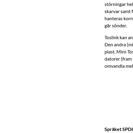
störningar hel
skarvar samt f
hanteras korre
går sönder.
Toslink kan an
Den andra (min
plast. Mini-T
datorer (fram 
omvandla mell
Språket SPD