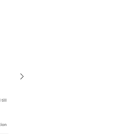
till
tion