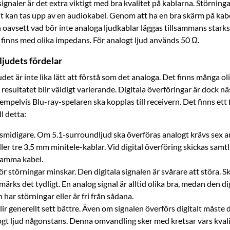
gnaler är det extra viktigt med bra kvalitet på kablarna. ­Störninga
t kan tas upp av en audiokabel. Genom att ha en bra skärm på ­kab
oavsett vad bör inte analoga ljudkablar läggas ­till­sammans stark
 finns med olika impedans. För analogt ljud används 50 Ω.
 ljudets fördelar
udet är inte lika lätt att förstå som det analoga. Det finns många oli
 resultatet blir väldigt varierande. Digitala överföringar är dock näs
mpelvis Blu-ray-spelaren ska kopplas till receivern. Det finns ett f
l detta:
 smidigare. Om 5.1-surroundljud ska överföras analogt krävs sex 
ller tre 3,5 mm minitele-kablar. Vid digital överföring skickas samtl
samma kabel.
ör störningar minskar. Den digitala signalen är svårare att störa. S
 märks det tydligt. En analog signal är alltid olika bra, medan den di
 har störningar eller är fri från sådana.
lir generellt sett bättre. Även om signalen överförs digitalt måste 
logt ljud någonstans. Denna omvandling sker med kretsar vars kvalit