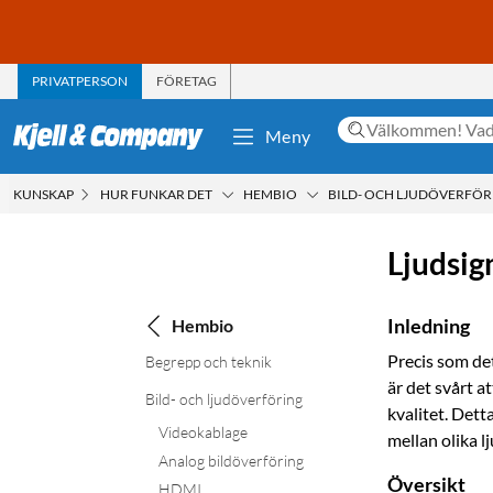
PRIVATPERSON
FÖRETAG
Meny
KUNSKAP
HUR FUNKAR DET
HEMBIO
BILD- OCH LJUDÖVERFÖR
Ljudsig
Inledning
Hembio
Precis som de
Begrepp och teknik
är det svårt a
Bild- och ljudöverföring
kvalitet. Dett
Videokablage
mellan olika l
Analog bildöverföring
Översikt
HDMI