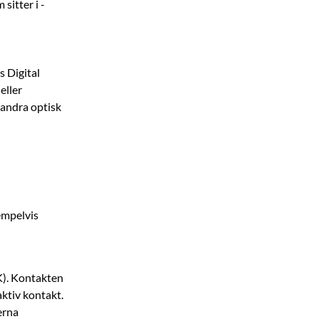
sitter i ­
s Digital
eller
 andra optisk
empelvis
K). Kontakten
aktiv kontakt.
terna