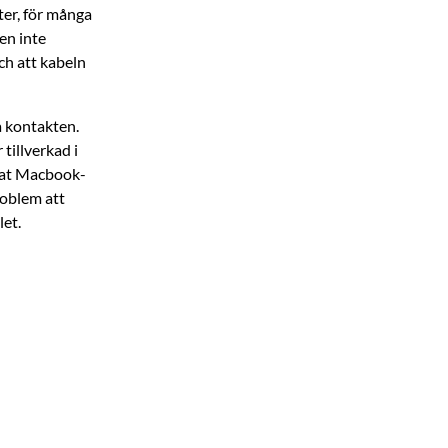
ter, för många
en inte
ch att kabeln
a kontakten.
tillverkad i
nnat Macbook-
roblem att
let.