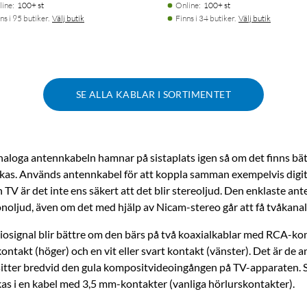
line
:
100+ st
Online
:
100+ st
ns i 95 butiker.
Välj butik
Finns i 34 butiker.
Välj butik
SE ALLA KABLAR I SORTIMENTET
naloga antennkabeln hamnar på sistaplats igen så om det finns bät
kas. Används antennkabel för att koppla samman exempelvis digi
TV är det inte ens säkert att det blir stereoljud. Den enklaste an
noljud, även om det med hjälp av Nicam-stereo går att få tvåkanal
iosignal blir bättre om den bärs på två koaxialkablar med ­RCA-kon
kontakt (höger) och en vit eller svart kontakt (vänster). Det är de 
itter bredvid den gula kompositvideoingången på ­TV-apparaten.
as i en kabel med 3,5 mm-kontakter (­vanliga hörlurskontakter).