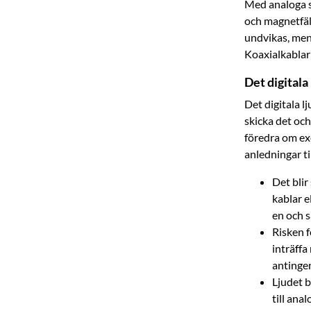
Med analoga si
och magnetfäl
undvikas, men 
Koaxialkablar
Det digitala
Det digitala lj
skicka det och
föredra om exe
anledningar til
Det blir
kablar e
en och 
Risken f
inträffa
antingen
Ljudet b
till ana