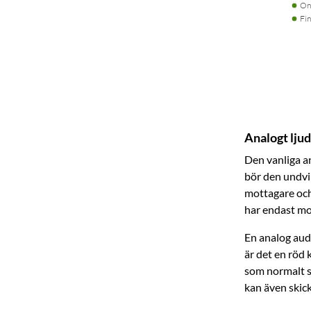
On
Fin
Analogt ljud
Den vanliga a
bör den undvi
mottagare och 
har endast mo
En analog aud
är det en röd 
som normalt s
kan även skick