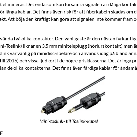
t elimineras. Det enda som kan försämra signalen är dåliga kontak
ör långa kablar. Det finns även risk för att fiberkabeln skadas om d
kt. Att böja den kraftigt kan göra att signalen inte kommer fram o
vända två olika kontakter. Den vanligaste är den nästan fyrkantig
i-Toslink) liknar en 3,5 mm miniteleplugg (hörlurskontakt) men är 
oslink var vanlig på minidisc-spelare och används idag på bland a
till 2016) och vissa ljudkort i de högre prisklasserna. Det är inga p
an de olika kontakterna. Det finns även färdiga kablar för ändamå
Mini-toslink- till Toslink-kabel
IF