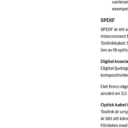
varieran
exempel
SPDIF
SPDIF är ett a
Interconnect F
Toslinkkabel. 
(en av få opt
Digital koaxi
Digital ljudsi
kompositvideo
Det finns någ
använt en 3,5
Optisk kabel 
Toslink är ur
är lätt att kä
Fördelen med a