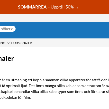
SOMMARREA
– Upp till 50% →
ING
LJUDSIGNALER
naler
t är en utmaning att koppla samman olika apparater för att få den 
tt få optimalt ljud. Det finns många olika kablar som dessutom är a
a kapitel behandlar vilka olika kabeltyper som finns och förklarar s
judkodekar för film.