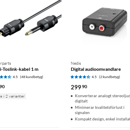
rparts
Nedis
i-Toslink-kabel 1 m
Digital audioomvandlare
4.5
(48 kundbetyg)
4.5
(2 kundbetyg)
90
299
90
Konverterar analogt stereoljud 
s i 2 varianter
digitalt
Minimerar kvalitetsförlust i
signalen
Kompakt design, enkel installa