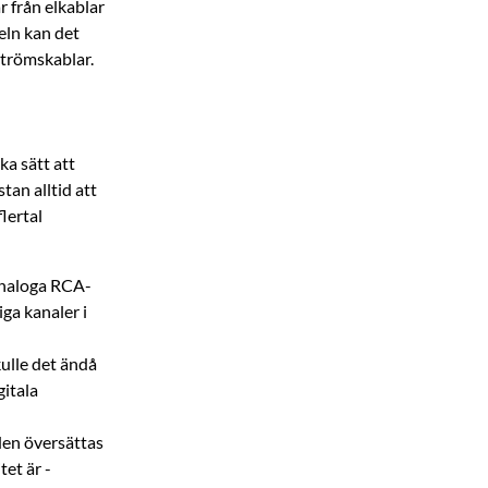
r från elkablar
eln kan det
strömskablar.
ka sätt att
tan alltid att
lertal
analoga RCA-
iga kanaler i
kulle det ändå
gitala
den ­översättas
et är ­