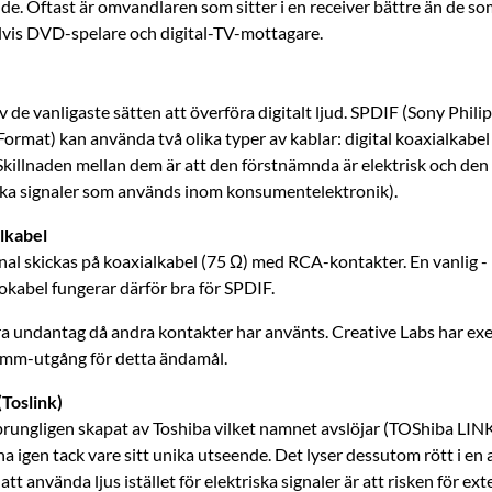
de. Oftast är omvandlaren som sitter i en receiver bättre än de som 
vis DVD-spelare och digital-TV-mottagare.
v de vanligaste sätten att överföra digitalt ljud. SPDIF (Sony Philip
ormat) kan använda två olika typer av kablar: digital koaxialkabel 
Skillnaden mellan dem är att den förstnämnda är elektrisk och den
iska signaler som används inom konsumentelektronik).
alkabel
gnal skickas på koaxialkabel (75 Ω) med RCA-kontakter. En vanlig ­
kabel fungerar därför bra för SPDIF.
ra undantag då andra kontakter har använts. Creative Labs har ex
 mm-utgång för detta ändamål.
(Toslink)
sprungligen skapat av Toshiba vilket namnet avslöjar (TOShiba LIN
nna igen tack vare sitt unika utseende. Det lyser dessutom rött i en 
tt använda ljus istället för elektriska signaler är att risken för ex