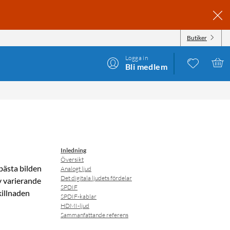
Butiker
Logga in
Bli medlem
Inledning
Översikt
bästa bilden
Analogt ljud
Det digitala ljudets fördelar
v varierande
SPDIF
killnaden
SPDIF-kablar
HDMI-ljud
Sammanfattande referens