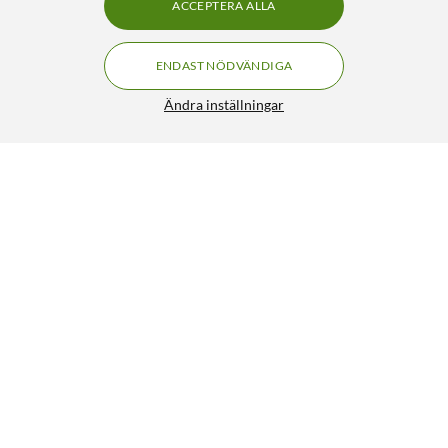
ACCEPTERA ALLA
ENDAST NÖDVÄNDIGA
Ändra inställningar
Rubicson Churrosjärn
140:-
4/5
HÄMTA
LÄGG I VARUKORGEN
Liknande produkter