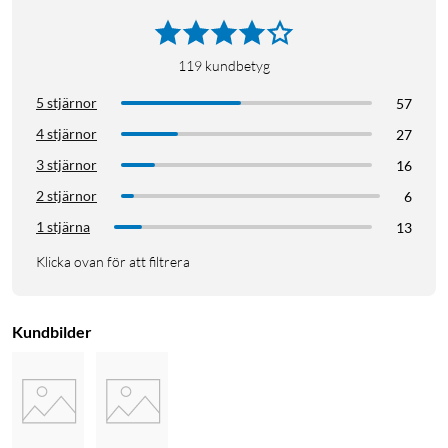
Mjölk (3%): 1 ½ dl
Smör: 125 g
119
kundbetyg
Strösocker: 2 msk
Salt: 1 krm
5 stjärnor
57
4 stjärnor
27
Instruktioner
3 stjärnor
16
Koka upp vatten, mjölk, smör, salt och socker i en
2 stjärnor
6
kastrull.
1 stjärna
Sänk värmen en aning. Tillsätt mjöl, lite i taget, och rör
13
om med en slev tills degen är väl blandad och formad till
Klicka ovan för att filtrera
en boll. Lägg degen i en skål och låt den svalna i cirka 5
minuter.
Vispa degen med en elvisp utrustad med degkrokar, i
Kundbilder
cirka 5 minuter.
Tillsätt äggen ett i taget. Vispa till en slät smet.
Häll sedan smeten i en spritspåse med en stor stjärntyll
(spritsmunstycke) .
Följ instruktionerna under "tillaga churros" i manualen.