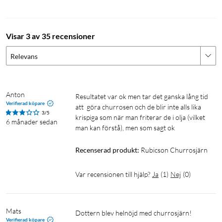
Serveringsförslag: Rulla dina churros i en blandning av
socker och kanel och doppa dem sedan i smält
mjölkchoklad.
Visar 3 av 35 recensioner
Relevans
Specifikationer
Anton
Input: AC 230 V
Resultatet var ok men tar det ganska lång tid 
Verifierad köpare
Effekt: 700 W
att  göra churrosen och de blir inte alls lika 
3/5
krispiga som när man friterar de i olja (vilket 
Kabellängd: 0,7 m
6 månader sedan
man kan förstå), men som sagt ok
Mått: 10x13,5x29 cm
Vikt: 1,4 kg
Recenserad produkt:
Rubicson Churrosjärn
Var recensionen till hjälp?
Ja
(
1
)
Nej
(
0
)
Våffeldagen
Brunch
Mats
Dottern blev helnöjd med churrosjärn!
Verifierad köpare