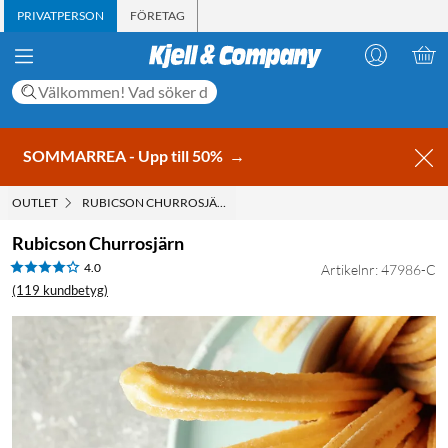
PRIVATPERSON
FÖRETAG
SOMMARREA - Upp till 50%
→
OUTLET
RUBICSON CHURROSJÄRN
Rubicson Churrosjärn
4.0
Artikelnr: 47986-C
(119 kundbetyg)