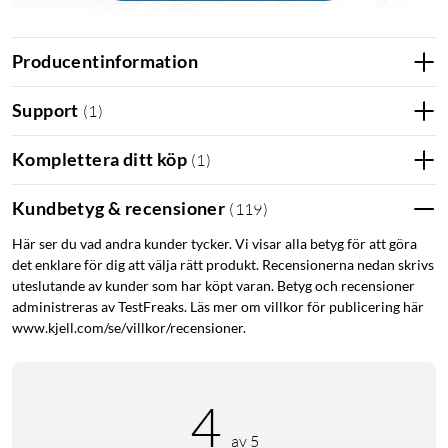
Producentinformation
Support
(
1
)
Komplettera ditt köp
(
1
)
Kundbetyg & recensioner
(
119
)
Här ser du vad andra kunder tycker. Vi visar alla betyg för att göra
det enklare för dig att välja rätt produkt. Recensionerna nedan skrivs
uteslutande av kunder som har köpt varan. Betyg och recensioner
Grundrecept
administreras av TestFreaks. Läs mer om villkor för publicering här
Nedan finner du ett grundrecept för churros-smet (ca 20 st).
www.kjell.com/se/villkor/recensioner.
Ingredienser
Vetemjöl: 3 ½ dl (eller 210 g)
4
Ägg: 3 st
av 5
Vatten: 1 ½ dl