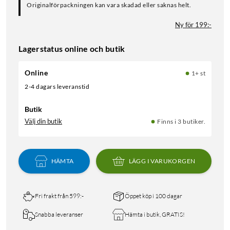
Originalförpackningen kan vara skadad eller saknas helt.
Ny för 199:-
Lagerstatus online och butik
Online
1+ st
2-4 dagars leveranstid
Butik
Välj din butik
Finns i 3 butiker.
HÄMTA
LÄGG I VARUKORGEN
Fri frakt från 599:-
Öppet köp i 100 dagar
Snabba leveranser
Hämta i butik, GRATIS!