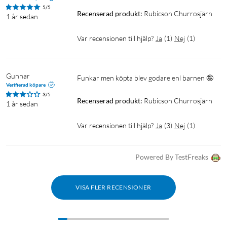
5/5
Recenserad produkt:
Rubicson Churrosjärn
1 år sedan
Var recensionen till hjälp?
Ja
(
1
)
Nej
(
1
)
Gunnar
Funkar men köpta blev godare enl barnen 🤪
Verifierad köpare
3/5
Recenserad produkt:
Rubicson Churrosjärn
1 år sedan
Var recensionen till hjälp?
Ja
(
3
)
Nej
(
1
)
Powered By TestFreaks
VISA FLER RECENSIONER