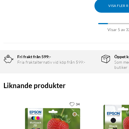
VISA FLER 
Visar 5 av 3
Fri frakt från 599:-
Öppet k
Fria fraktalternativ vid köp från 599:-
Som medl
butiker
Liknande produkter
34