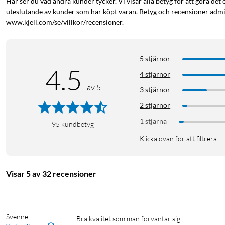
Här ser du vad andra kunder tycker. Vi visar alla betyg för att göra det 
uteslutande av kunder som har köpt varan. Betyg och recensioner admin
www.kjell.com/se/villkor/recensioner.
5 stjärnor
4.5
4 stjärnor
av 5
3 stjärnor
2 stjärnor
1 stjärna
95
kundbetyg
Klicka ovan för att filtrera
Visar 5 av 32 recensioner
Svenne 
Bra kvalitet som man förväntar sig. 