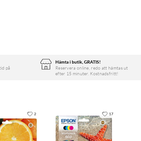
Hämta i butik, GRATIS!
tid på
Reservera online, redo att hämtas ut
efter 15 minuter. Kostnadsfritt!
2
17