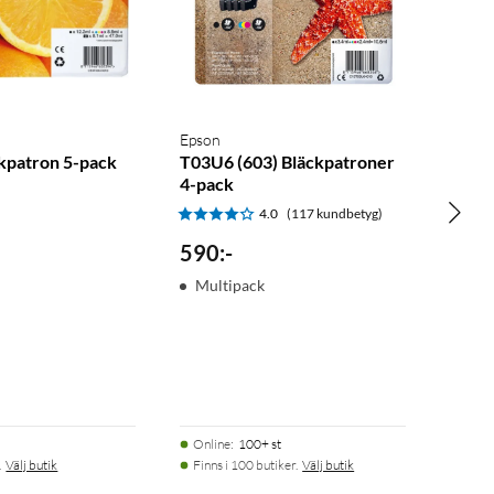
Epson
kpatron 5-pack
T03U6 (603) Bläckpatroner
4-pack
4.0
(117 kundbetyg)
590
:
-
Multipack
Online
:
100+ st
.
Välj butik
Finns i 100 butiker.
Välj butik