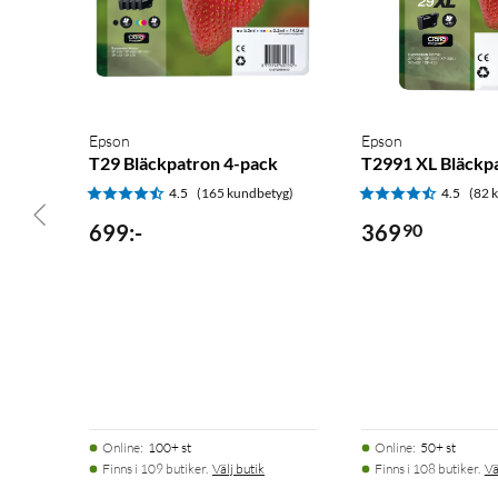
Epson
Epson
T29 Bläckpatron 4-pack
T2991 XL Bläckpa
4.5
(165 kundbetyg)
4.5
(82 
699
:
-
369
90
Online
:
100+ st
Online
:
50+ st
Finns i 109 butiker.
Välj butik
Finns i 108 butiker.
Vä