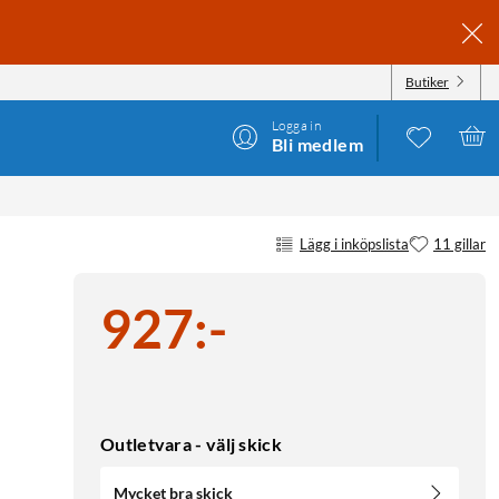
Butiker
Logga in
Bli medlem
Lägg i inköpslista
11 gillar
927
:
-
Outletvara - välj skick
Mycket bra skick