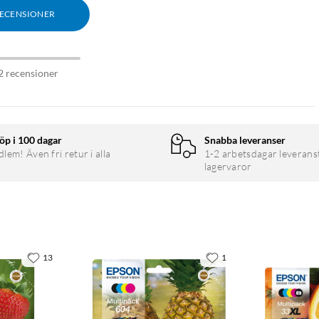
RECENSIONER
2 recensioner
öp i 100 dagar
Snabba leveranser
em! Även fri retur i alla
1-2 arbetsdagar leverans
lagervaror
13
1