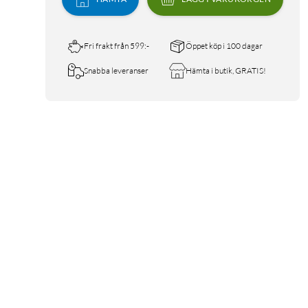
Fri frakt från 599:-
Öppet köp i 100 dagar
Snabba leveranser
Hämta i butik, GRATIS!