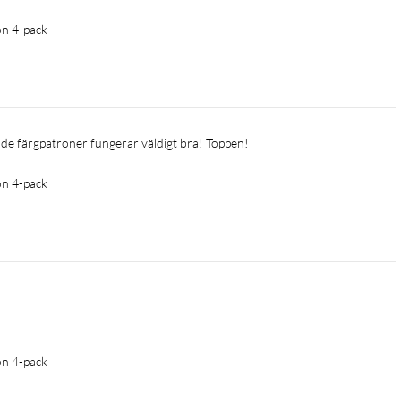
on 4-pack
ende färgpatroner fungerar väldigt bra! Toppen! 
on 4-pack
on 4-pack