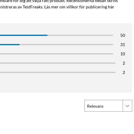
enklare för dig att välja rätt produkt. Recensionerna nedan skrivs
istreras av TestFreaks. Läs mer om villkor för publicering här
50
31
10
2
2
Relevans