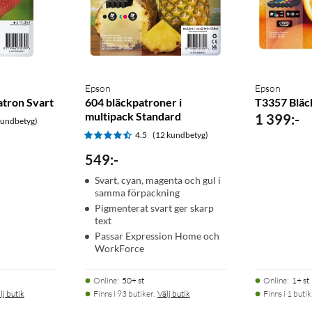
Epson
Epson
tron Svart
604 bläckpatroner i
T3357 Bläc
multipack Standard
1 399
:
-
kundbetyg)
4.5
(12 kundbetyg)
549
:
-
Svart, cyan, magenta och gul i
samma förpackning
Pigmenterat svart ger skarp
text
Passar Expression Home och
WorkForce
Online
:
50+ st
Online
:
1+ st
lj butik
Finns i 93 butiker.
Välj butik
Finns i 1 butik