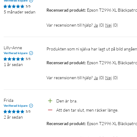
Verifierad köpare
5/5
Recenserad produkt:
Epson T2996 XL Bläckpatr
5 månader sedan
Var recensionen till hjälp?
Ja
(
0
)
Nej
(
0
)
Lilly-Anne
Produkten som ni själva har lagt ut på bild angå
Verifierad köpare
5/5
Recenserad produkt:
Epson T2996 XL Bläckpatr
1 år sedan
Var recensionen till hjälp?
Ja
(
0
)
Nej
(
0
)
Frida
Den är bra.
Verifierad köpare
Att den tar slut, men räcker länge.
5/5
2 år sedan
Recenserad produkt:
Epson T2996 XL Bläckpatr