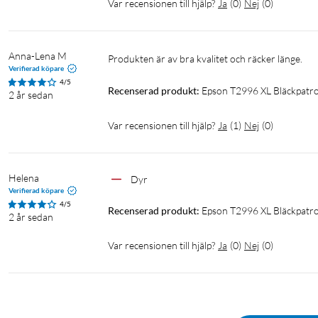
Var recensionen till hjälp?
Ja
(
0
)
Nej
(
0
)
Anna-Lena M
Produkten är av bra kvalitet och räcker länge.
Verifierad köpare
4/5
Recenserad produkt:
Epson T2996 XL Bläckpatr
2 år sedan
Var recensionen till hjälp?
Ja
(
1
)
Nej
(
0
)
Helena
Dyr
Verifierad köpare
4/5
Recenserad produkt:
Epson T2996 XL Bläckpatr
2 år sedan
Var recensionen till hjälp?
Ja
(
0
)
Nej
(
0
)