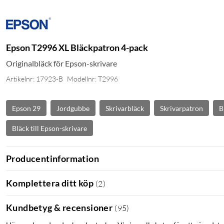
Epson T2996 XL Bläckpatron 4-pack
Originalbläck för Epson-skrivare
Artikelnr: 17923-B
Modellnr: T2996
Epson 29
Jordgubbe
Skrivarbläck
Skrivarpatron
B
Bläck till Epson-skrivare
Producentinformation
Komplettera ditt köp
(
2
)
Kundbetyg & recensioner
(
95
)