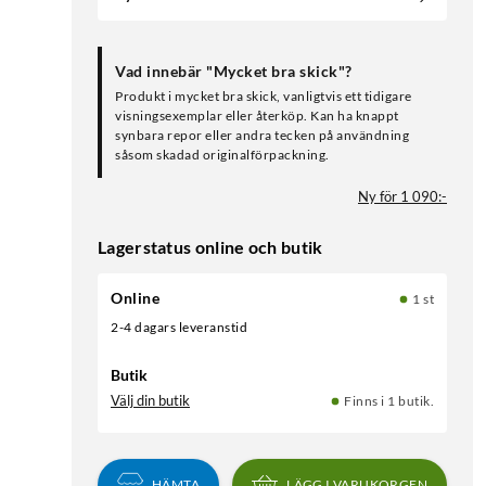
Vad innebär "Mycket bra skick"?
Produkt i mycket bra skick, vanligtvis ett tidigare
visningsexemplar eller återköp. Kan ha knappt
synbara repor eller andra tecken på användning
såsom skadad originalförpackning.
Ny för 1 090:-
Lagerstatus online och butik
Online
1 st
2-4 dagars leveranstid
Butik
Välj din butik
Finns i 1 butik.
HÄMTA
LÄGG I VARUKORGEN