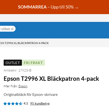
SOMMARREA
– Upp till 50% →
ON T2996 XL BLÄCKPATRON 4-PACK
OUTLET
FRI FRAKT
Artikelnr: 17923-B
Epson T2996 XL Bläckpatron 4-pack
Mer från:
Epson
Originalbläck för Epson-skrivare
4.5
95 kundbetyg