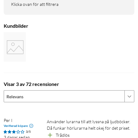
Högtalarelement: 40 mm
Klicka ovan för att filtrera
Impedans: 16 Ω+/-15% At 1KHZ
Bluetooth-version: 5.3
Batteritid: 28 h
Kundbilder
Uppladdningstid: ca 3 h
Räckvidd: ca 10 m
Laddning: 5 V/1 A
Vikt: 190 g
Levereras med USB-C-kabel och AUX-kabel (1m)
Visar 3 av 72 recensioner
Relevans
Per I
Använder lurarna till att lyssna på ljudböcker.

Verifierad köpare
Då funkar hörlurarna helt okej för det priset.
3/5
Trådlös
3 dagar sedan