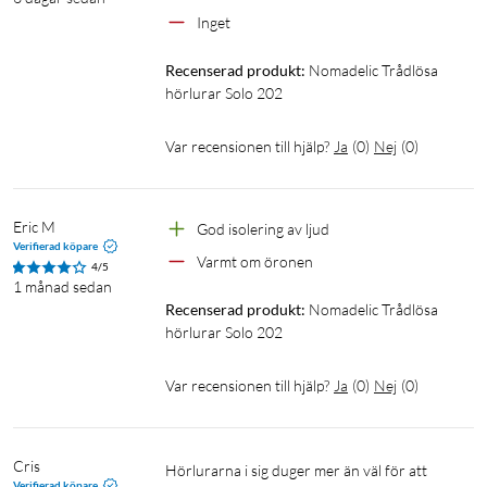
Inget
Recenserad produkt:
Nomadelic Trådlösa 
hörlurar Solo 202
Var recensionen till hjälp?
Ja
(
0
)
Nej
(
0
)
Eric M
God isolering av ljud
Verifierad köpare
Varmt om öronen
4/5
1 månad sedan
Recenserad produkt:
Nomadelic Trådlösa 
hörlurar Solo 202
Var recensionen till hjälp?
Ja
(
0
)
Nej
(
0
)
Cris
Hörlurarna i sig duger mer än väl för att 
Verifierad köpare