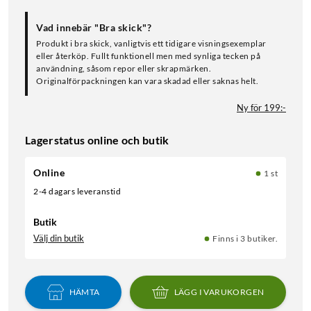
Vad innebär "Bra skick"?
Produkt i bra skick, vanligtvis ett tidigare visningsexemplar
eller återköp. Fullt funktionell men med synliga tecken på
användning, såsom repor eller skrapmärken.
Originalförpackningen kan vara skadad eller saknas helt.
Ny för 199:-
Lagerstatus online och butik
Online
1 st
2-4 dagars leveranstid
Butik
Välj din butik
Finns i 3 butiker.
HÄMTA
LÄGG I VARUKORGEN