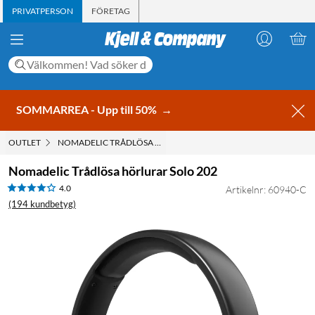
PRIVATPERSON
FÖRETAG
SOMMARREA - Upp till 50%
→
OUTLET
NOMADELIC TRÅDLÖSA HÖRLURAR SOLO 202
Nomadelic Trådlösa hörlurar Solo 202
4.0
Artikelnr: 60940-C
(194 kundbetyg)