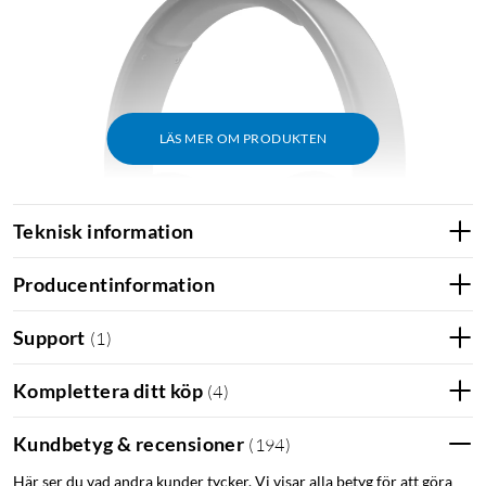
LÄS MER OM PRODUKTEN
Teknisk information
Producentinformation
Support
(
1
)
Komplettera ditt köp
(
4
)
Kundbetyg & recensioner
(
194
)
Bekväma hörlurar med låg vikt
Här ser du vad andra kunder tycker. Vi visar alla betyg för att göra