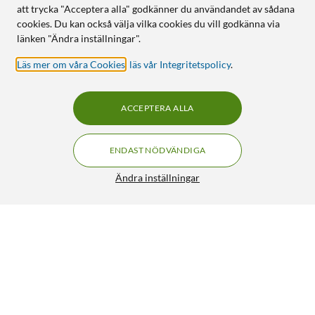
att trycka "Acceptera alla" godkänner du användandet av sådana
cookies. Du kan också välja vilka cookies du vill godkänna via
länken "Ändra inställningar".
Läs mer om våra Cookies
,
läs vår Integritetspolicy
.
ACCEPTERA ALLA
ENDAST NÖDVÄNDIGA
Ändra inställningar
Nomadelic Trådlösa hörlurar Solo 202
140:-
4/5
HÄMTA
LÄGG I VARUKORGEN