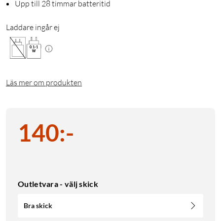
Upp till 28 timmar batteritid
Laddare ingår ej
0.1
-
1
W
Läs mer om produkten
140
:
-
Outletvara - välj skick
Bra skick