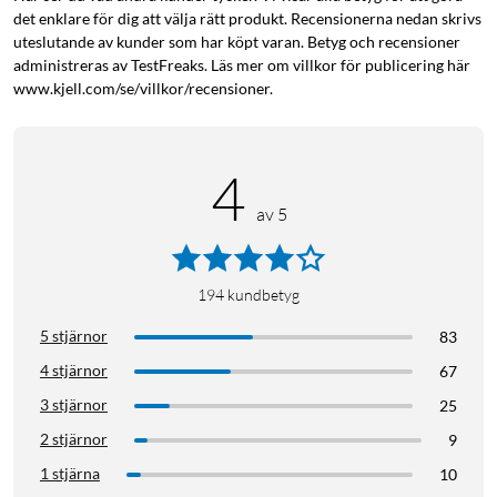
det enklare för dig att välja rätt produkt. Recensionerna nedan skrivs
Nomadelic Solo 202 är gjorda för att lyssna länge med. De
uteslutande av kunder som har köpt varan. Betyg och recensioner
väger endast 190 g och har mjukt vadderade öronkåpor av
administreras av TestFreaks. Läs mer om villkor för publicering här
konstläder för bekväm användning under flygresan eller
www.kjell.com/se/villkor/recensioner.
pendlingen. Med vikbar design tar de även mindre plats i
väskan.
4
Lång batteritid
av 5
Med en trådlös speltid på 28 timmar räcker Nomadelic Solo
202 för alla hela dagen - och lite till! Slut på batteri mitt under
ljudboken? Anslut den medföljande ljudkabel och fortsätt
194
kundbetyg
lyssna (vid kabelanslutning inaktiveras mikrofonen).
5 stjärnor
83
4 stjärnor
67
3 stjärnor
25
2 stjärnor
9
Specifikationer
1 stjärna
10