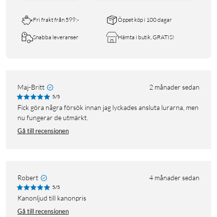
Fri frakt från 599:-
Öppet köp i 100 dagar
Snabba leveranser
Hämta i butik, GRATIS!
Maj-Britt
2 månader sedan
5/5
Fick göra några försök innan jag lyckades ansluta lurarna, men
nu fungerar de utmärkt.
Gå till recensionen
Robert
4 månader sedan
5/5
Kanonljud till kanonpris
Gå till recensionen