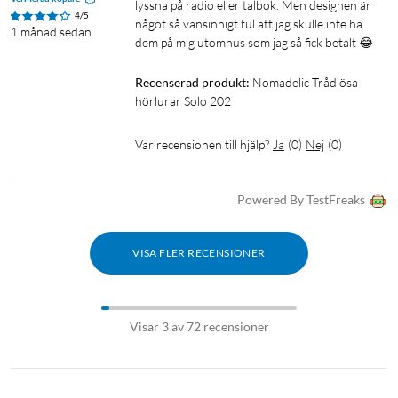
lyssna på radio eller talbok. Men designen är 
4/5
något så vansinnigt ful att jag skulle inte ha 
1 månad sedan
dem på mig utomhus som jag så fick betalt 😂
Recenserad produkt:
Nomadelic Trådlösa 
hörlurar Solo 202
Var recensionen till hjälp?
Ja
(
0
)
Nej
(
0
)
Powered By TestFreaks
VISA FLER RECENSIONER
Visar 3 av 72 recensioner