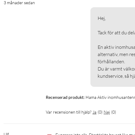
3 månader sedan
Hej,

Tack för att du dela
En aktiv inomhusa
alternativ, men re
förhållanden. 

Du är varmt välko
kundservice, så hjä
Recenserad produkt:
Hama Aktiv inomhusanten
Var recensionen till hjälp?
Ja
(
0
)
Nej
(
0
)
Ulf
Fungerar inte alls. Förstärkte bruset lika my