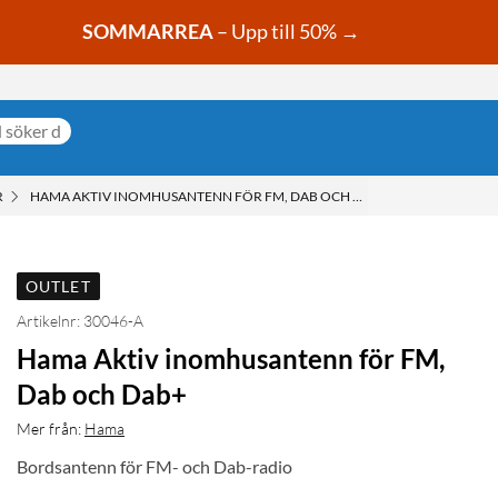
SOMMARREA
– Upp till 50% →
R
HAMA AKTIV INOMHUSANTENN FÖR FM, DAB OCH DAB+
OUTLET
Artikelnr: 30046-A
Hama Aktiv inomhusantenn för FM,
Dab och Dab+
Mer från:
Hama
Bordsantenn för FM- och Dab-radio