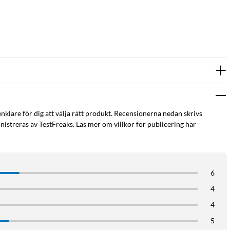
enklare för dig att välja rätt produkt. Recensionerna nedan skrivs
istreras av TestFreaks. Läs mer om villkor för publicering här
6
4
4
5