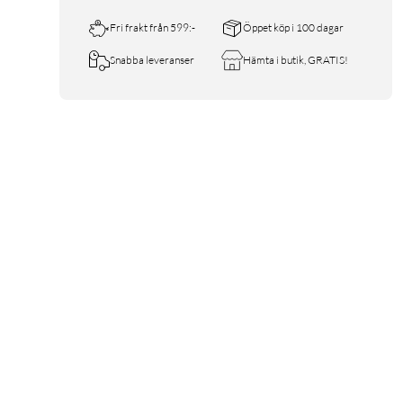
Fri frakt från 599:-
Öppet köp i 100 dagar
Snabba leveranser
Hämta i butik, GRATIS!