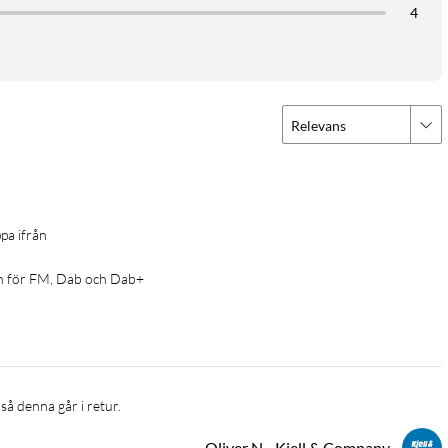
4
Relevans
pa ifrån
n för FM, Dab och Dab+
så denna går i retur. 
Oliver N - Kjell & Company