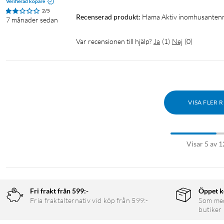
Verifierad köpare
2/5
Recenserad produkt:
Hama Aktiv inomhusanten
7 månader sedan
Var recensionen till hjälp?
Ja
(
1
)
Nej
(
0
)
VISA FLER 
Visar 5 av 1
Fri frakt från 599:-
Öppet k
Fria fraktalternativ vid köp från 599:-
Som medl
butiker