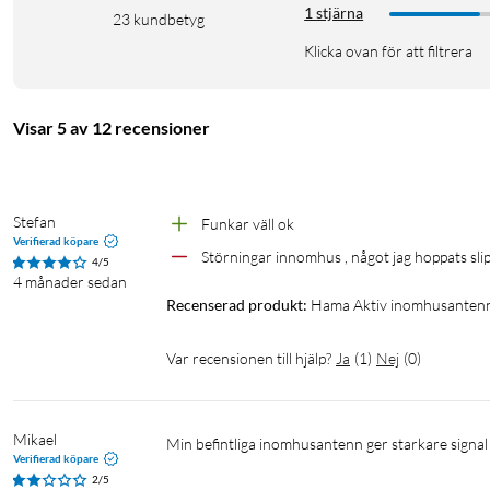
1 stjärna
23
kundbetyg
Klicka ovan för att filtrera
Visar 5 av 12 recensioner
Stefan
Funkar väll ok
Verifierad köpare
Störningar innomhus , något jag hoppats slip
4/5
4 månader sedan
Recenserad produkt:
Hama Aktiv inomhusanten
Var recensionen till hjälp?
Ja
(
1
)
Nej
(
0
)
Mikael
Min befintliga inomhusantenn ger starkare signal 
Verifierad köpare
2/5