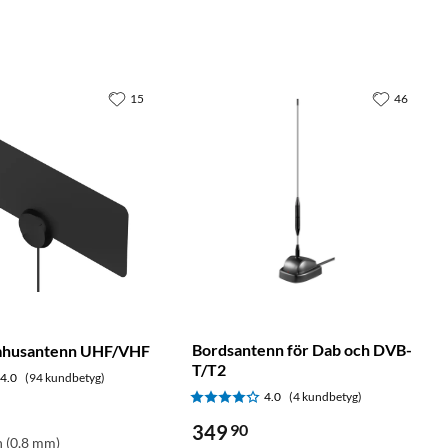
15
46
Bordsantenn för Dab och DVB-
mhusantenn UHF/VHF
T/T2
4.0
(94 kundbetyg)
4.0
(4 kundbetyg)
349
90
n (0,8 mm)