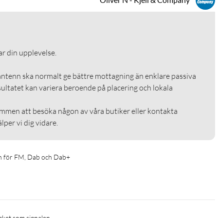
r din upplevelse. 

ntenn ska normalt ge bättre mottagning än enklare passiva 
sultatet kan variera beroende på placering och lokala 
mmen att besöka någon av våra butiker eller kontakta 
lper vi dig vidare.
n för FM, Dab och Dab+
cket som signalen. 