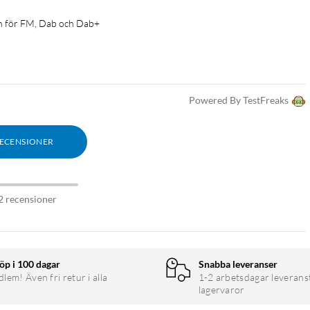
n för FM, Dab och Dab+
Powered By TestFreaks
RECENSIONER
2 recensioner
öp i 100 dagar
Snabba leveranser
em! Även fri retur i alla
1-2 arbetsdagar leverans
lagervaror