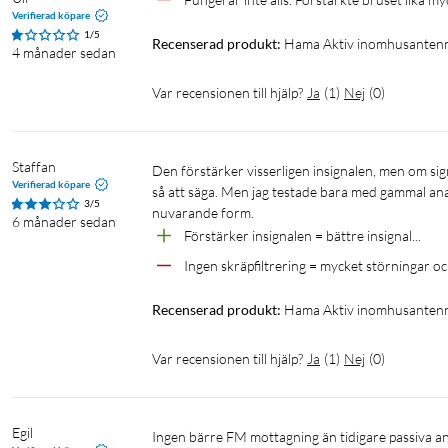
Verifierad köpare
1/5
Recenserad produkt:
Hama Aktiv inomhusanten
4 månader sedan
Var recensionen till hjälp?
Ja
(
1
)
Nej
(
0
)
Staffan
Den förstärker visserligen insignalen, men om signalen har störningar blir störningarna också starkare... S--t in och s--t ut 
Verifierad köpare
så att säga. Men jag testade bara med gammal ana
3/5
nuvarande form. 
6 månader sedan
Förstärker insignalen = bättre insignal...
Ingen skräpfiltrering = mycket störningar o
Recenserad produkt:
Hama Aktiv inomhusanten
Var recensionen till hjälp?
Ja
(
1
)
Nej
(
0
)
Egil
Ingen bärre FM mottagning än tidigare passiva a