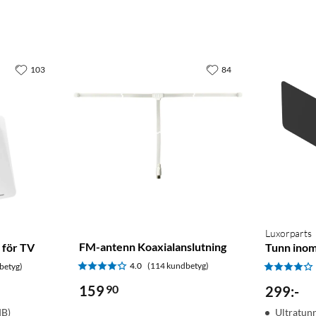
103
84
Luxorparts
FM-antenn Koaxialanslutning
 för TV
Tunn ino
4.0
(114 kundbetyg)
betyg)
159
90
299
:
-
dB)
Ultratun