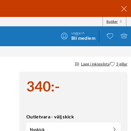
Butiker
Logga in
Bli medlem
Lägg i inköpslista
3 gillar
340
:
-
Outletvara - välj skick
Nyskick