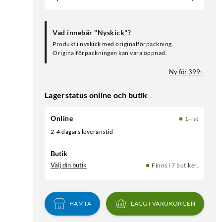
Vad innebär "Nyskick"?
Produkt i nyskick med originalförpackning.
Originalförpackningen kan vara öppnad.
Ny för 399:-
Lagerstatus online och butik
Online
1+ st
2-4 dagars leveranstid
Butik
Välj din butik
Finns i 7 butiker.
HÄMTA
LÄGG I VARUKORGEN