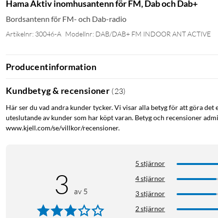
Hama Aktiv inomhusantenn för FM, Dab och Dab+
Bordsantenn för FM- och Dab-radio
Artikelnr: 30046-A
Modellnr: DAB/DAB+ FM INDOOR ANT ACTIVE
Producentinformation
Kundbetyg & recensioner
(
23
)
Här ser du vad andra kunder tycker. Vi visar alla betyg för att göra det 
uteslutande av kunder som har köpt varan. Betyg och recensioner admin
www.kjell.com/se/villkor/recensioner.
5 stjärnor
3
4 stjärnor
av 5
3 stjärnor
2 stjärnor