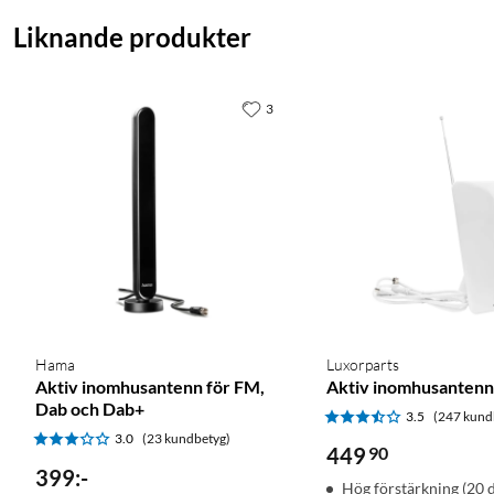
Liknande produkter
3
Hama
Luxorparts
Aktiv inomhusantenn för FM,
Aktiv inomhusantenn
Dab och Dab+
3.5
(247 kund
3.0
(23 kundbetyg)
449
90
399
:
-
Hög förstärkning (20 