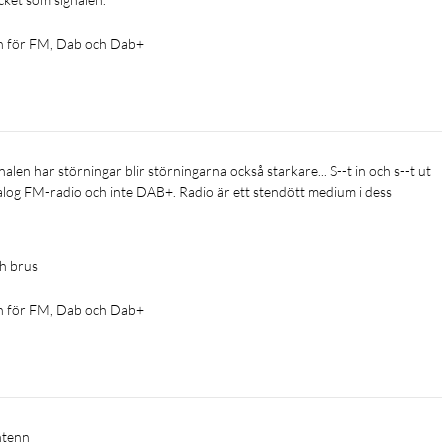
n för FM, Dab och Dab+
log FM-radio och inte DAB+. Radio är ett stendött medium i dess 
ch brus
n för FM, Dab och Dab+
ntenn