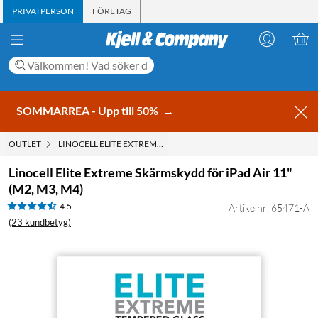
PRIVATPERSON
FÖRETAG
SOMMARREA - Upp till 50%
→
OUTLET
LINOCELL ELITE EXTREME SKÄRMSKYDD FÖR IPAD AIR 11" (M2, M
Linocell Elite Extreme Skärmskydd för iPad Air 11"
(M2, M3, M4)
4.5
Artikelnr: 65471-A
(23 kundbetyg)