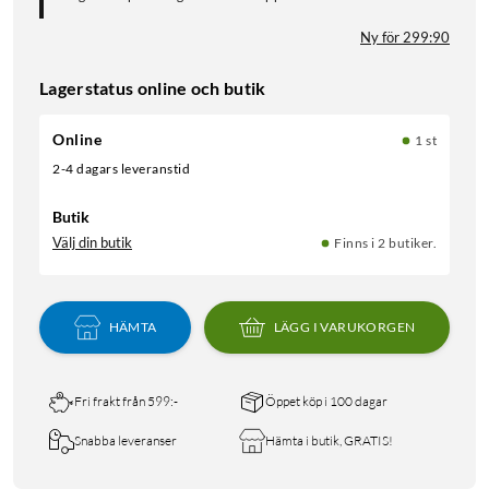
Ny för 299:90
Lagerstatus online och butik
Online
1 st
2-4 dagars leveranstid
Butik
Välj din butik
Finns i 2 butiker.
HÄMTA
LÄGG I VARUKORGEN
Fri frakt från 599:-
Öppet köp i 100 dagar
Snabba leveranser
Hämta i butik, GRATIS!