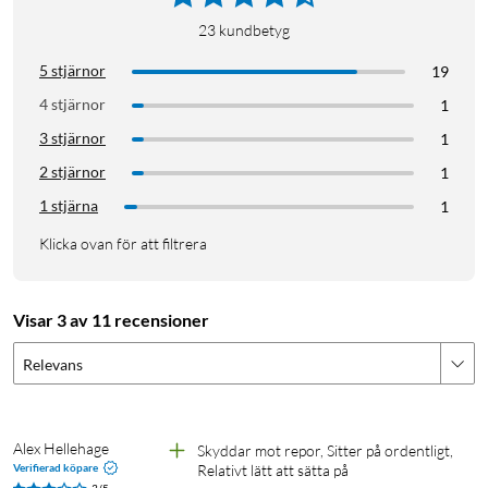
23
kundbetyg
5 stjärnor
19
4 stjärnor
1
3 stjärnor
1
2 stjärnor
1
1 stjärna
1
Klicka ovan för att filtrera
Visar 3 av 11 recensioner
Relevans
Alex Hellehage
Skyddar mot repor, Sitter på ordentligt, 
Verifierad köpare
Relativt lätt att sätta på