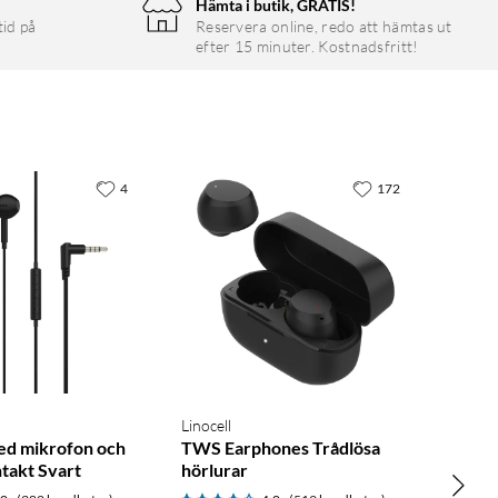
Hämta i butik, GRATIS!
tid på
Reservera online, redo att hämtas ut
efter 15 minuter. Kostnadsfritt!
4
172
Linocell
ed mikrofon och
TWS Earphones Trådlösa
takt Svart
hörlurar