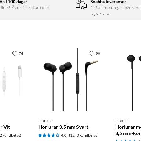
öp i 100 dagar
Snabba leveranser
em! Även fri retur i alla
1-2 arbetsdagar leverans
lagervaror
76
90
Linocell
Linocell
r Vit
Hörlurar 3,5 mm Svart
Hörlurar m
3,5 mm-kon
2 kundbetyg)
4.0
(1240 kundbetyg)