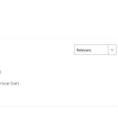
Relevans
g.
örlurar Svart