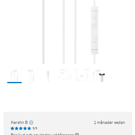
Kerstin B
1 månader sedan
5/5
Bra ljud och använder vid tågresor 😀