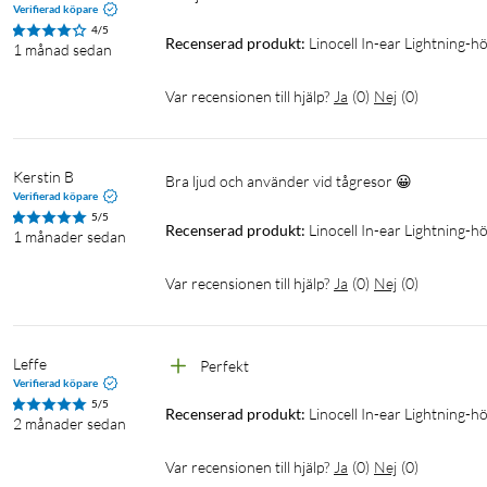
Verifierad köpare
4/5
Recenserad produkt:
Linocell In-ear Lightning-h
1 månad sedan
Var recensionen till hjälp?
Ja
(
0
)
Nej
(
0
)
Kerstin B
Bra ljud och använder vid tågresor 😀
Verifierad köpare
5/5
Recenserad produkt:
Linocell In-ear Lightning-hö
1 månader sedan
Var recensionen till hjälp?
Ja
(
0
)
Nej
(
0
)
Leffe
Perfekt
Verifierad köpare
5/5
Recenserad produkt:
Linocell In-ear Lightning-hö
2 månader sedan
Var recensionen till hjälp?
Ja
(
0
)
Nej
(
0
)