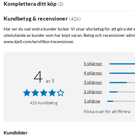
Komplettera ditt köp
(
3
)
Kundbetyg & recensioner
(
426
)
Här ser du vad andra kunder tycker. Vi visar alla betyg för att göra det 
uteslutande av kunder som har köpt varan. Betyg och recensioner admin
www.kjell.com/se/villkor/recensioner.
5 stjärnor
4
4 stjärnor
av 5
3 stjärnor
2 stjärnor
1 stjärna
426
kundbetyg
Klicka ovan för att filtrera
Kundbilder