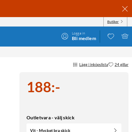
Butiker
Logga in
Bli medlem
Lägg i inköpslista
24 gillar
188
:
-
Outletvara - välj skick
Vit - Mycket bra skick