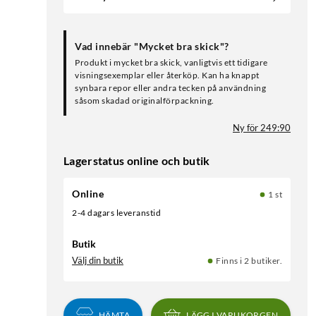
Vad innebär "Mycket bra skick"?
Produkt i mycket bra skick, vanligtvis ett tidigare
visningsexemplar eller återköp. Kan ha knappt
synbara repor eller andra tecken på användning
såsom skadad originalförpackning.
Ny för 249:90
Lagerstatus online och butik
Online
1 st
2-4 dagars leveranstid
Butik
Välj din butik
Finns i 2 butiker.
HÄMTA
LÄGG I VARUKORGEN