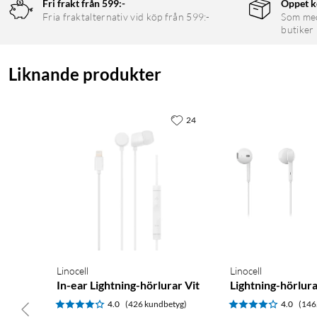
Fri frakt från 599:-
Öppet k
Fria fraktalternativ vid köp från 599:-
Som medl
butiker
Liknande produkter
24
Linocell
Linocell
In-ear Lightning-hörlurar Vit
Lightning-hörlura
4.0
(426 kundbetyg)
4.0
(146