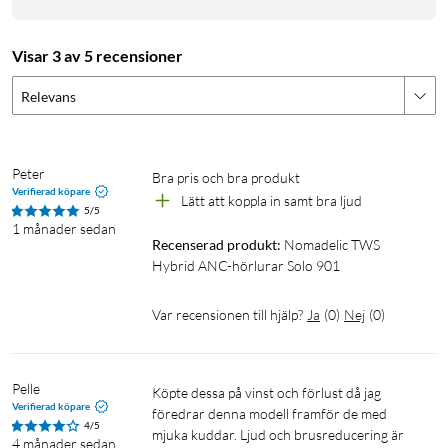
Bluetooth 5.3 ger stabil anslutning och snabb parkoppling.
Öppna bara fodralet så kopplar hörlurarna upp sig
Visar 3 av 5 recensioner
automatiskt. Touchstyrning på varje sida gör att du enkelt
Relevans
byter låt, justerar volymen eller svarar i telefon. Fördröjningen
är låg, så ljud och bild håller takten även vid video och spel.
Med Nomadelic-appen får du dessutom fler möjligheter – som
att justera EQ och skapa din egen ljudprofil.
Peter
Bra pris och bra produkt 
Verifierad köpare
Lätt att koppla in samt bra ljud
5/5
Specifikationer
1 månader sedan
Recenserad produkt:
Nomadelic TWS 
Design
Hybrid ANC-hörlurar Solo 901
Typ av hörlur: in-ear, true wireless
Vikt: 4 g per hörlur / 38 g totalt
Var recensionen till hjälp?
Ja
(
0
)
Nej
(
0
)
IP-klassificering: IPX5 (tål regn och svett)
Dimensioner, laddfodral: 56x51x28 mm
Drifttemperatur: –20 °C till 55 °C
Pelle
Köpte dessa på vinst och förlust då jag 
Förvaringstemperatur: –20 °C till 80 °C
Verifierad köpare
föredrar denna modell framför de med 
4/5
mjuka kuddar. Ljud och brusreducering är 
4 månader sedan