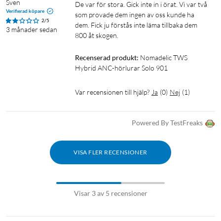
Sven
De var för stora. Gick inte in i örat. Vi var två 
Batteritid, ANC på: upp till 4 h + 16 h med fodral
Verifierad köpare
som provade dem ingen av oss kunde ha 
Batteritid, ANC av: upp till 5,5 h + 22 h med fodral
2/5
dem. Fick ju förstås inte läma tillbaka dem 
3 månader sedan
Strömförsörjning: USB-C-laddare (säljs separat)
800 åt skogen. 
Laddport: USB-C
Stöd för trådlös laddning: nej
Recenserad produkt:
Nomadelic TWS 
Laddtid (från tomt): ca 2 h (hörlurar och fodral)
Hybrid ANC-hörlurar Solo 901
Laddström: DC 5 V / 0,5 A (0,1–2,5 W)
Var recensionen till hjälp?
Ja
(
0
)
Nej
(
1
)
App-stöd
App för mobil enhet: Nomadelic-app för
iOS
och
Android
Powered By TestFreaks
Funktioner: EQ, anpassningsbara inställningar
VISA FLER RECENSIONER
I förpackningen
TWS Hybrid ANC-hörlurar Solo 901
Laddfodral
Visar 3 av 5 recensioner
USB-A till USB-C-laddkabel (15 cm)
Bruksanvisning