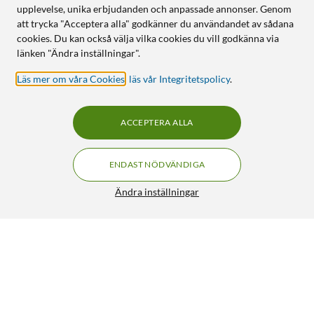
upplevelse, unika erbjudanden och anpassade annonser. Genom
att trycka "Acceptera alla" godkänner du användandet av sådana
cookies. Du kan också välja vilka cookies du vill godkänna via
länken "Ändra inställningar".
Läs mer om våra Cookies
,
läs vår Integritetspolicy
.
ACCEPTERA ALLA
ENDAST NÖDVÄNDIGA
Ändra inställningar
Nomadelic TWS Hybrid ANC-hörlurar Solo 901
525:-
3.5/5
HÄMTA
LÄGG I VARUKORGEN