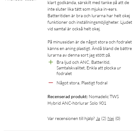
Trådlös anslutning
klart godkända, särskilt med tanke på att de 
inte sluter lika tätt som mjuka in-ears. 
Bluetooth-version: 5.3 (10 m räckvidd)
Batteritiden är bra och lurarna har helt okej 
Bluetooth-frekvens: 2402–2480 MHz
funktioner och inställningsmöjligheter. Ljudet 
Bluetooth-sändningseffekt: upp till 20 mW
vid samtal är också helt okej. 

Profiler: A2DP, AVRCP, HFP
På minussidan är de något stora och fodralet 
Ljudcodec: AAC, SBC
känns en aning plastigt. Ändå bland de bättre 
Låg latens: ned till 80 ms
lurarna av denna sort jag stött på. 
Bra ljud och ANC, Batteritid, 
Ljud
Samtalskvalitet, Enkla att plocka ur 
fodralet
Impedans: 32 Ω ±15 %
Känslighet: 102 ±3 dB @ 1 kHz
Något stora, Plastigt fodral
Dynamiskt frekvensomfång: 20 Hz till 20 kHz
Recenserad produkt:
Nomadelic TWS 
Brusreducering: hybrid-ANC, upp till 20 dB
Hybrid ANC-hörlurar Solo 901
Samtal: 6 mikrofoner med ENC och HD Voice
Var recensionen till hjälp?
Ja
(
2
)
Nej
(
0
)
Batteritid och laddning
Batterikapacitet, hörlurar: 27 mAh
Batterikapacitet, fodral: 350 mAh