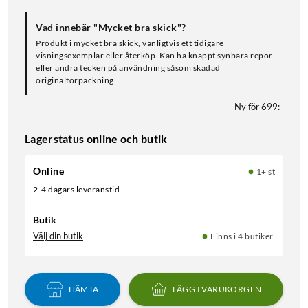
Vad innebär "Mycket bra skick"?
Produkt i mycket bra skick, vanligtvis ett tidigare
visningsexemplar eller återköp. Kan ha knappt synbara repor
eller andra tecken på användning såsom skadad
originalförpackning.
Ny för 699:-
Lagerstatus online och butik
Online
1+ st
2-4 dagars leveranstid
Butik
Välj din butik
Finns i 4 butiker.
HÄMTA
LÄGG I VARUKORGEN