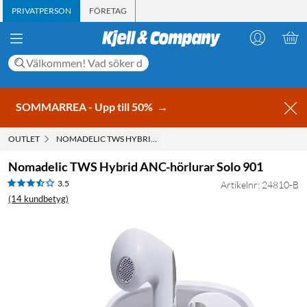
PRIVATPERSON
FÖRETAG
SOMMARREA - Upp till 50%
→
OUTLET
NOMADELIC TWS HYBRID ANC-HÖRLURAR SOLO 901
Nomadelic TWS Hybrid ANC-hörlurar Solo 901
3.5
Artikelnr: 24810-B
(14 kundbetyg)