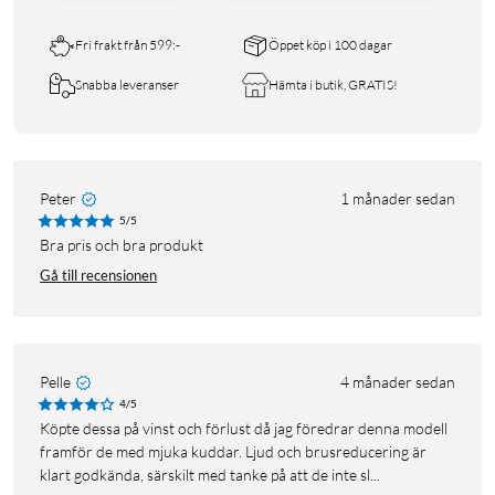
Fri frakt från 599:-
Öppet köp i 100 dagar
Snabba leveranser
Hämta i butik, GRATIS!
Peter
1 månader sedan
5/5
Bra pris och bra produkt
Gå till recensionen
Pelle
4 månader sedan
4/5
Köpte dessa på vinst och förlust då jag föredrar denna modell
framför de med mjuka kuddar. Ljud och brusreducering är
klart godkända, särskilt med tanke på att de inte sl...