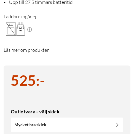
Upp till 27,5 timmars batteritid
Laddare ingår ej
0.1
-
2.5
W
Läs mer om produkten
525
:
-
Outletvara - välj skick
Mycket bra skick