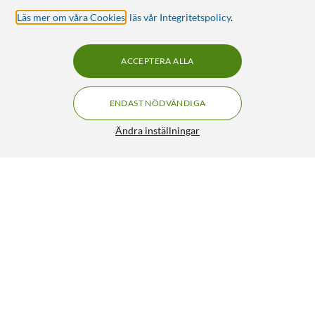
Läs mer om våra Cookies
,
läs vår Integritetspolicy
.
ACCEPTERA ALLA
ENDAST NÖDVÄNDIGA
Ändra inställningar
Linocell Rubber Case iPhone 12 och 12 Pro Svart
160:-
4.5/5
HÄMTA
LÄGG I VARUKORGEN