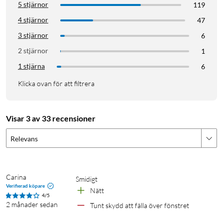
5 stjärnor
119
4 stjärnor
47
3 stjärnor
6
2 stjärnor
1
1 stjärna
6
Klicka ovan för att filtrera
Visar 3 av 33 recensioner
Relevans
Carina
Smidigt 
Verifierad köpare
Nätt
4/5
2 månader sedan
Tunt skydd att fälla över fönstret