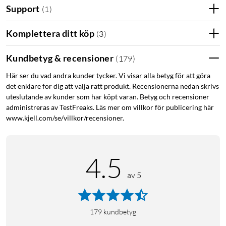
Support
(
1
)
Komplettera ditt köp
(
3
)
iPhone 12 skal
iPhone 12 Pro skal
iPhone 12 skydd
Kundbetyg & recensioner
(
179
)
iPhone 12 Pro skydd
Antibakteriellt
Här ser du vad andra kunder tycker. Vi visar alla betyg för att göra
det enklare för dig att välja rätt produkt. Recensionerna nedan skrivs
uteslutande av kunder som har köpt varan. Betyg och recensioner
administreras av TestFreaks. Läs mer om villkor för publicering här
www.kjell.com/se/villkor/recensioner.
4.5
av 5
179
kundbetyg