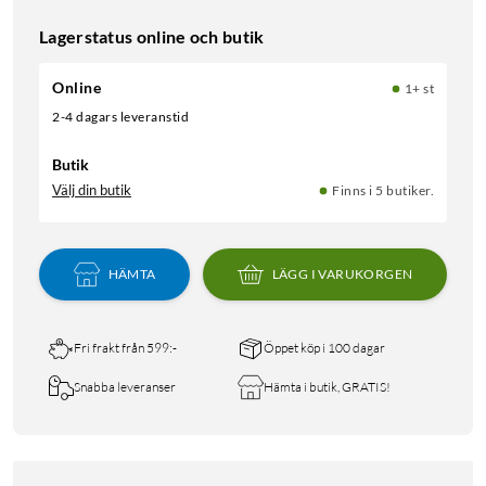
Lagerstatus online och butik
Online
1+ st
2-4 dagars leveranstid
Butik
Välj din butik
Finns i 5 butiker.
HÄMTA
LÄGG I VARUKORGEN
Fri frakt från 599:-
Öppet köp i 100 dagar
Snabba leveranser
Hämta i butik, GRATIS!