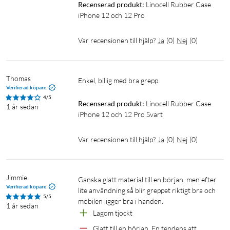
Recenserad produkt:
Linocell Rubber Case 
iPhone 12 och 12 Pro
Var recensionen till hjälp?
Ja
(
0
)
Nej
(
0
)
Thomas
Enkel, billig med bra grepp.
Verifierad köpare
4/5
Recenserad produkt:
Linocell Rubber Case 
1 år sedan
iPhone 12 och 12 Pro Svart
Var recensionen till hjälp?
Ja
(
0
)
Nej
(
0
)
Jimmie
Ganska glatt material till en början, men efter 
Verifierad köpare
lite användning så blir greppet riktigt bra och 
5/5
1 år sedan
Lagom tjockt
Glatt till en början, En tendens att 