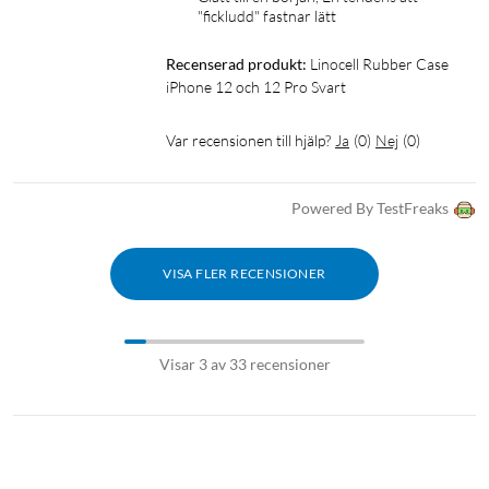
"fickludd" fastnar lätt
Recenserad produkt:
Linocell Rubber Case 
iPhone 12 och 12 Pro Svart
Var recensionen till hjälp?
Ja
(
0
)
Nej
(
0
)
Powered By TestFreaks
VISA FLER RECENSIONER
Visar 3 av 33 recensioner