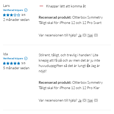
Lars
Knappar lätt att komma åt
Verifierad köpare
3/5
Recenserad produkt:
Otterbox Symmetry 
2 månader sedan
Tåligt skal för iPhone 12 och 12 Pro Svart
Var recensionen till hjälp?
Ja
(
0
)
Nej
(
0
)
Ida
Stilrent, tåligt, och trevlig i handen! Lite 
Verifierad köpare
knepig att få på och av men det är ju inte 
5/5
huvuduppgiften så det är lungt 👍 Jag är 
5 månader sedan
nöjd! 
Recenserad produkt:
Otterbox Symmetry 
Tåligt skal för iPhone 12 och 12 Pro Klar
Var recensionen till hjälp?
Ja
(
0
)
Nej
(
0
)