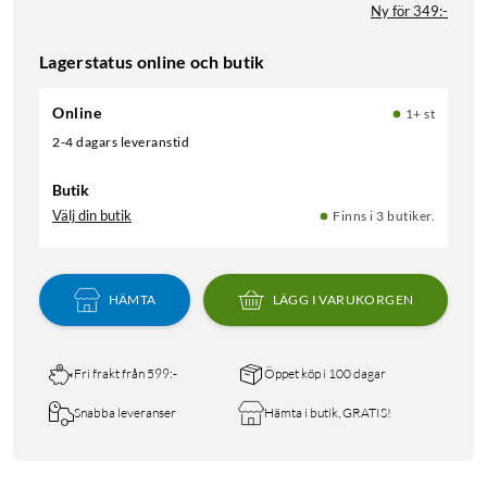
Ny för 349:-
Lagerstatus online och butik
Online
1+ st
2-4 dagars leveranstid
Butik
Välj din butik
Finns i 3 butiker.
HÄMTA
LÄGG I VARUKORGEN
Fri frakt från 599:-
Öppet köp i 100 dagar
Snabba leveranser
Hämta i butik, GRATIS!