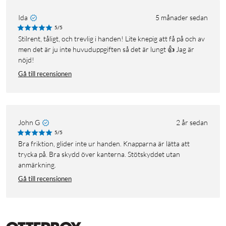
Ida
5 månader sedan
5/5
Stilrent, tåligt, och trevlig i handen! Lite knepig att få på och av
men det är ju inte huvuduppgiften så det är lungt 👍 Jag är
nöjd!
Gå till recensionen
John G
2 år sedan
5/5
Bra friktion, glider inte ur handen. Knapparna är lätta att
trycka på. Bra skydd över kanterna. Stötskyddet utan
anmärkning.
Gå till recensionen