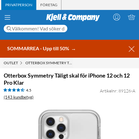
PRIVATPERSON
FÖRETAG
SOMMARREA - Upp till 50%
→
OUTLET
OTTERBOX SYMMETRY TÅLIGT SKAL FÖR IPHONE 12 OCH 12 PRO
Otterbox Symmetry Tåligt skal för iPhone 12 och 12
Pro Klar
4.5
Artikelnr: 89126-A
(143 kundbetyg)