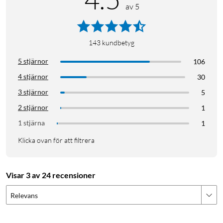
av 5
143
kundbetyg
5 stjärnor
106
4 stjärnor
30
3 stjärnor
5
2 stjärnor
1
1 stjärna
1
Klicka ovan för att filtrera
Visar 3 av 24 recensioner
Relevans