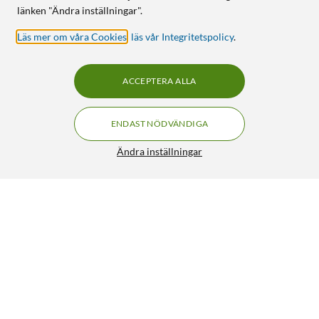
länken "Ändra inställningar".
Läs mer om våra Cookies
,
läs vår Integritetspolicy
.
ACCEPTERA ALLA
ENDAST NÖDVÄNDIGA
Ändra inställningar
Otterbox Symmetry Tåligt skal för iPhone 12 och 12 Pro
Klar
315:-
4.5/5
HÄMTA
LÄGG I VARUKORGEN