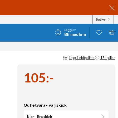
Butiker
Logga in
Bli medlem
Lägg i inköpslista
134 gillar
105
:
-
Outletvara - välj skick
Klar - Bra skick