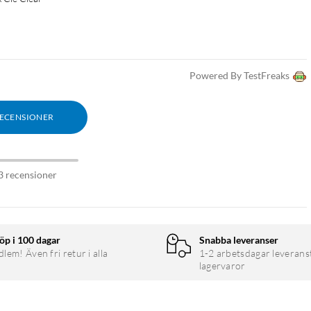
Powered By TestFreaks
RECENSIONER
3 recensioner
öp i 100 dagar
Snabba leveranser
em! Även fri retur i alla
1-2 arbetsdagar leverans
lagervaror