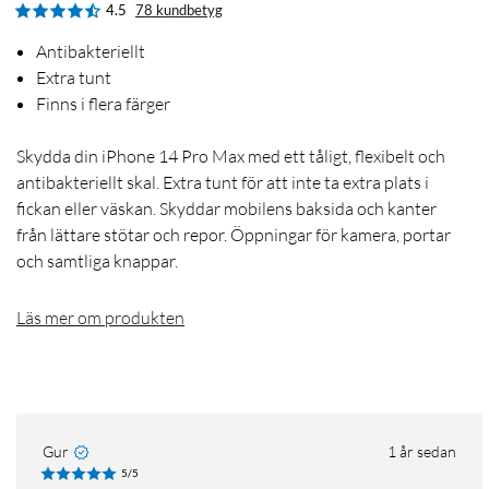
4.5
78 kundbetyg
Antibakteriellt
Extra tunt
Finns i flera färger
Skydda din iPhone 14 Pro Max med ett tåligt, flexibelt och
antibakteriellt skal. Extra tunt för att inte ta extra plats i
fickan eller väskan. Skyddar mobilens baksida och kanter
från lättare stötar och repor. Öppningar för kamera, portar
och samtliga knappar.
Läs mer om produkten
Gur
1 år sedan
5/5