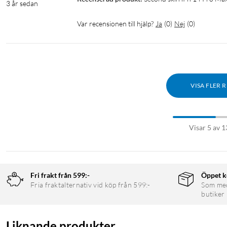
3 år sedan
Var recensionen till hjälp?
Ja
(
0
)
Nej
(
0
)
VISA FLER 
Visar 5 av 1
Fri frakt från 599:-
Öppet k
Fria fraktalternativ vid köp från 599:-
Som medl
butiker
Liknande produkter