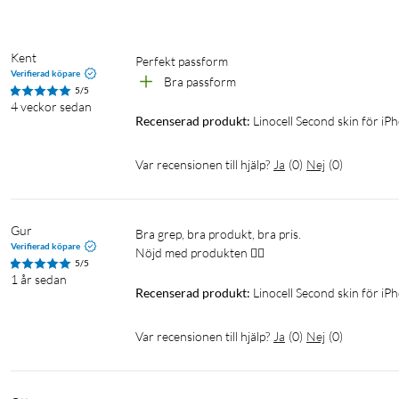
Kent
Perfekt passform
Verifierad köpare
Bra passform
5/5
4 veckor sedan
Recenserad produkt:
Linocell Second skin för i
Var recensionen till hjälp?
Ja
(
0
)
Nej
(
0
)
Gur
Bra grep, bra produkt, bra pris. 

Verifierad köpare
Nöjd med produkten 👌🏼
5/5
1 år sedan
Recenserad produkt:
Linocell Second skin för i
Var recensionen till hjälp?
Ja
(
0
)
Nej
(
0
)