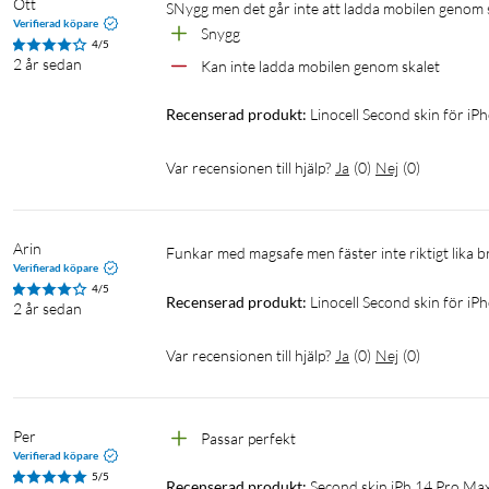
Ott
SNygg men det går inte att ladda mobilen genom 
Verifierad köpare
Snygg
4/5
2 år sedan
Kan inte ladda mobilen genom skalet
Recenserad produkt:
Linocell Second skin för i
Var recensionen till hjälp?
Ja
(
0
)
Nej
(
0
)
Arin
Funkar med magsafe men fäster inte riktigt lika b
Verifierad köpare
4/5
Recenserad produkt:
Linocell Second skin för i
2 år sedan
Var recensionen till hjälp?
Ja
(
0
)
Nej
(
0
)
Per
Passar perfekt
Verifierad köpare
5/5
Recenserad produkt:
Second skin iPh 14 Pro Max