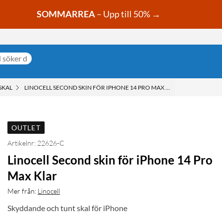
SOMMARREA
– Upp till 50% →
SKAL
LINOCELL SECOND SKIN FÖR IPHONE 14 PRO MAX KLAR
OUTLET
Artikelnr: 22626-C
Linocell Second skin för iPhone 14 Pro
Max Klar
Mer från:
Linocell
Skyddande och tunt skal för iPhone