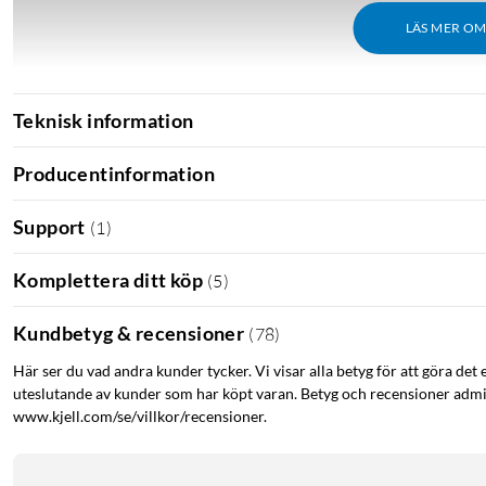
LÄS MER O
Teknisk information
Producentinformation
Support
(
1
)
Komplettera ditt köp
(
5
)
Kundbetyg & recensioner
(
78
)
Här ser du vad andra kunder tycker. Vi visar alla betyg för att göra det 
uteslutande av kunder som har köpt varan. Betyg och recensioner admin
www.kjell.com/se/villkor/recensioner.
iPhone 14-serien
iPhone 14 Pro Max