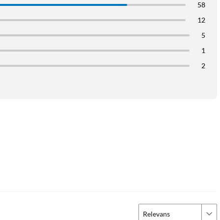
58
12
5
1
2
Relevans