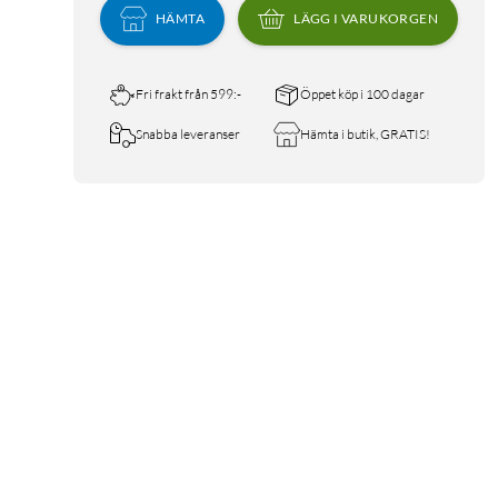
HÄMTA
LÄGG I VARUKORGEN
Fri frakt från 599:-
Öppet köp i 100 dagar
Snabba leveranser
Hämta i butik, GRATIS!