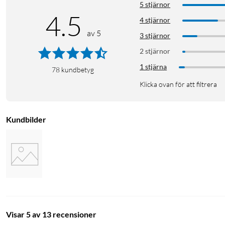
5 stjärnor
4.5
4 stjärnor
av 5
3 stjärnor
2 stjärnor
1 stjärna
78
kundbetyg
Klicka ovan för att filtrera
Kundbilder
Visar 5 av 13 recensioner