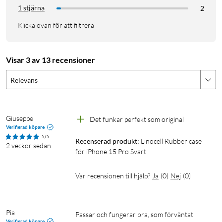
1 stjärna
2
Klicka ovan för att filtrera
Visar 3 av 13 recensioner
Relevans
Giuseppe
Det funkar perfekt som original 
Verifierad köpare
5/5
Recenserad produkt:
Linocell Rubber case 
2 veckor sedan
för iPhone 15 Pro Svart
Var recensionen till hjälp?
Ja
(
0
)
Nej
(
0
)
Pia
Passar och fungerar bra, som förväntat 
Verifierad köpare