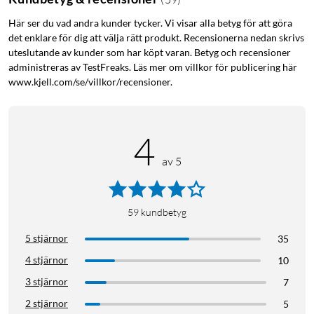
Här ser du vad andra kunder tycker. Vi visar alla betyg för att göra
det enklare för dig att välja rätt produkt. Recensionerna nedan skrivs
uteslutande av kunder som har köpt varan. Betyg och recensioner
administreras av TestFreaks. Läs mer om villkor för publicering här
www.kjell.com/se/villkor/recensioner.
4
av 5
59
kundbetyg
5 stjärnor
35
4 stjärnor
10
3 stjärnor
7
2 stjärnor
5