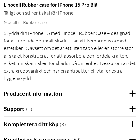
Linocell Rubber case för iPhone 15 Pro Blå
Tåligt och stilrent skal för iPhone
Modellnr: Rubber case
Skydda din iPhone 15 med Linocell Rubber Case – designad
för att erbjuda optimalt skydd utan att kompromissa med
estetiken. Oavsett om det är ett liten tapp eller en större stöt
är skalet konstruerat för att absorbera och fördela kraften,
vilket minskar risken för skador på din enhet. Dessutom är det
extra greppvänligt och har en antibakteriell yta för extra
hygienskydd.
Producentinformation
Support
(
1
)
Komplettera ditt köp
(
3
)
Kundbetyg & recensioner
(
59
)