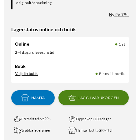
originalförpackning.
Ny för 79:-
Lagerstatus online och butik
Online
1 st
2-4 dagars leveranstid
Butik
Välj din butik
Finns i 1 butik.
HÄMTA
LÄGG I VARUKORGEN
Fri frakt från 599:-
Öppet köp i 100 dagar
Snabba leveranser
Hämta i butik, GRATIS!