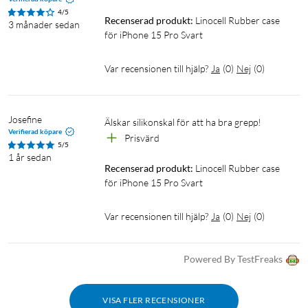
4/5
Recenserad produkt:
Linocell Rubber case 
3 månader sedan
för iPhone 15 Pro Svart
Var recensionen till hjälp?
Ja
(
0
)
Nej
(
0
)
Josefine
Älskar silikonskal för att ha bra grepp!
Verifierad köpare
Prisvärd
5/5
1 år sedan
Recenserad produkt:
Linocell Rubber case 
för iPhone 15 Pro Svart
Var recensionen till hjälp?
Ja
(
0
)
Nej
(
0
)
Powered By TestFreaks
VISA FLER RECENSIONER