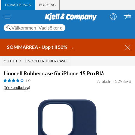
PRIVATPERSON
FÖRETAG
SOMMARREA - Upp till 50%
→
OUTLET
LINOCELL RUBBER CASE FÖR IPHONE 15 PRO BLÅ
Linocell Rubber case för iPhone 15 Pro Blå
4.0
Artikelnr: 22986-B
(59 kundbetyg)