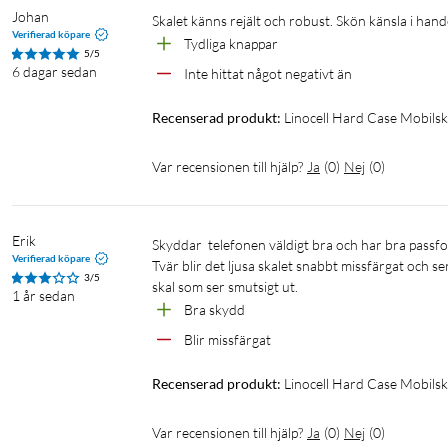
Johan
Skalet känns rejält och robust. Skön känsla i han
Verifierad köpare
Tydliga knappar
5/5
6 dagar sedan
Inte hittat något negativt än
Recenserad produkt:
Linocell Hard Case Mobilsk
Var recensionen till hjälp?
Ja
(
0
)
Nej
(
0
)
Erik
Skyddar  telefonen väldigt bra och har bra passform.

Verifierad köpare
Tvär blir det ljusa skalet snabbt missfärgat och se
3/5
skal som ser smutsigt ut.
1 år sedan
Bra skydd
Blir missfärgat
Recenserad produkt:
Linocell Hard Case Mobilsk
Var recensionen till hjälp?
Ja
(
0
)
Nej
(
0
)