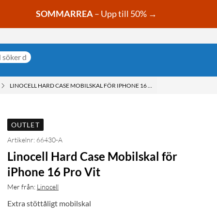
SOMMARREA
– Upp till 50% →
LINOCELL HARD CASE MOBILSKAL FÖR IPHONE 16 PRO VIT
OUTLET
Artikelnr: 66430-A
Linocell Hard Case Mobilskal för
iPhone 16 Pro Vit
Mer från:
Linocell
Extra stöttåligt mobilskal