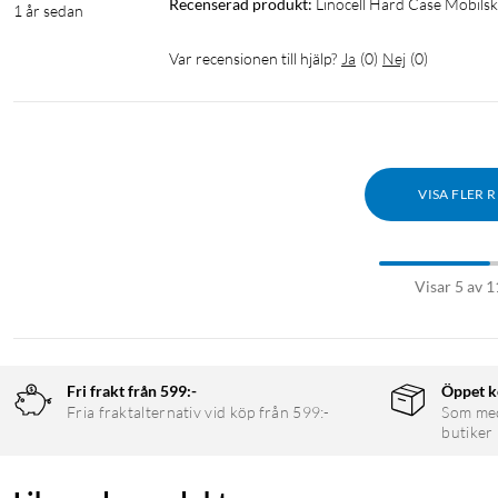
Recenserad produkt:
Linocell Hard Case Mobilsk
1 år sedan
Var recensionen till hjälp?
Ja
(
0
)
Nej
(
0
)
VISA FLER 
Visar 5 av 1
Fri frakt från 599:-
Öppet k
Fria fraktalternativ vid köp från 599:-
Som medl
butiker