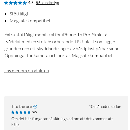
4.5
56 kundbetyg
Stöttåligt
Magsafe kompatibel
Extra stöttåligt mobilskal för iPhone 16 Pro. Skalet är
tvådelat med en stötabsorberande TPU-plast som ligger i
grunden och ett skyddande lager av hårdplast på baksidan.
Öppningar för kamera och portar. Magsafe kompatibel
Läs mer om produkten
T to the ore
10 månader sedan
5/5
Om det här fungerar så slår jag vad om att det kommer att
hålla.