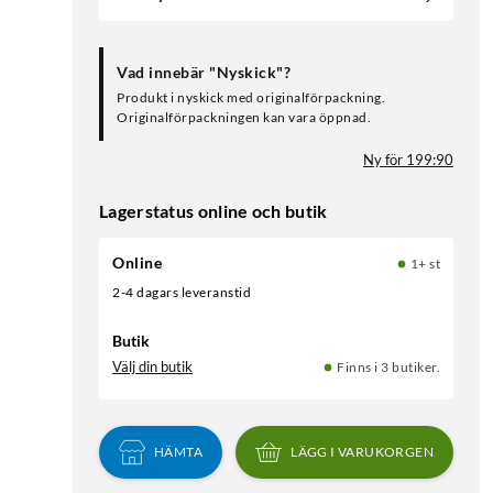
Vad innebär "Nyskick"?
Produkt i nyskick med originalförpackning.
Originalförpackningen kan vara öppnad.
Ny för 199:90
Lagerstatus online och butik
Online
1+ st
2-4 dagars leveranstid
Butik
Välj din butik
Finns i 3 butiker.
HÄMTA
LÄGG I VARUKORGEN