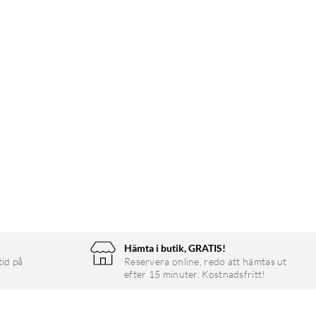
Hämta i butik, GRATIS!
tid på
Reservera online, redo att hämtas ut
efter 15 minuter. Kostnadsfritt!