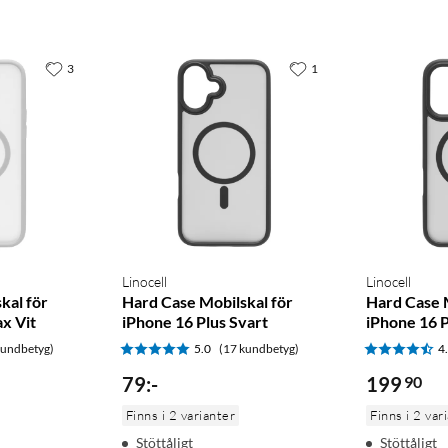
3
1
Linocell
Linocell
kal för
Hard Case Mobilskal för
Hard Case 
x Vit
iPhone 16 Plus Svart
iPhone 16 
kundbetyg)
5.0
(17 kundbetyg)
4
79
:
-
199
90
Finns i 2 varianter
Finns i 2 var
Stöttåligt
Stöttåligt