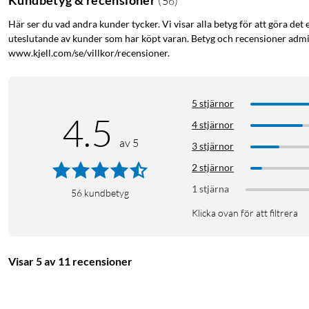
(
56
)
Här ser du vad andra kunder tycker. Vi visar alla betyg för att göra det 
uteslutande av kunder som har köpt varan. Betyg och recensioner admin
www.kjell.com/se/villkor/recensioner.
5 stjärnor
4.5
4 stjärnor
av 5
3 stjärnor
2 stjärnor
1 stjärna
56
kundbetyg
Klicka ovan för att filtrera
Visar 5 av 11 recensioner