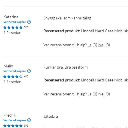
Katarina
Snyggt skal som känns tåligt
Verifierad köpare
5/5
Recenserad produkt:
Linocell Hard Case Mobilsk
1 år sedan
Var recensionen till hjälp?
Ja
(
0
)
Nej
(
0
)
Malin
Funkar bra. Bra passform
Verifierad köpare
4/5
Recenserad produkt:
Linocell Hard Case Mobilsk
1 år sedan
Var recensionen till hjälp?
Ja
(
0
)
Nej
(
0
)
Fredrik
Jättebra 
Verifierad köpare
5/5