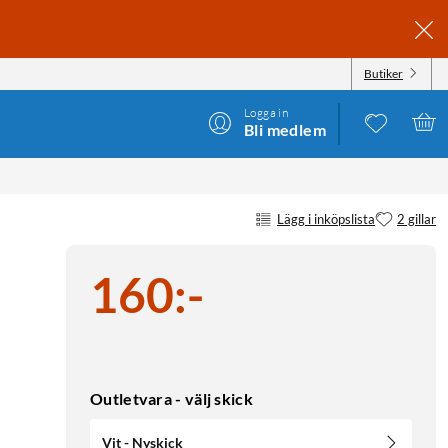
Butiker
Logga in
Bli medlem
Lägg i inköpslista
2 gillar
160
:
-
Outletvara - välj skick
Vit - Nyskick