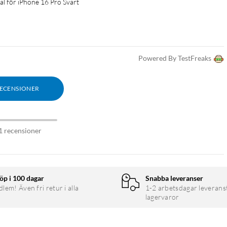
al för iPhone 16 Pro Svart
Powered By TestFreaks
RECENSIONER
1 recensioner
öp i 100 dagar
Snabba leveranser
em! Även fri retur i alla
1-2 arbetsdagar leverans
lagervaror