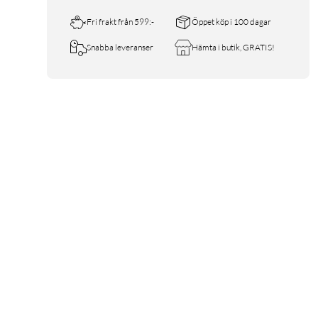
Fri frakt från 599:-
Öppet köp i 100 dagar
Snabba leveranser
Hämta i butik, GRATIS!