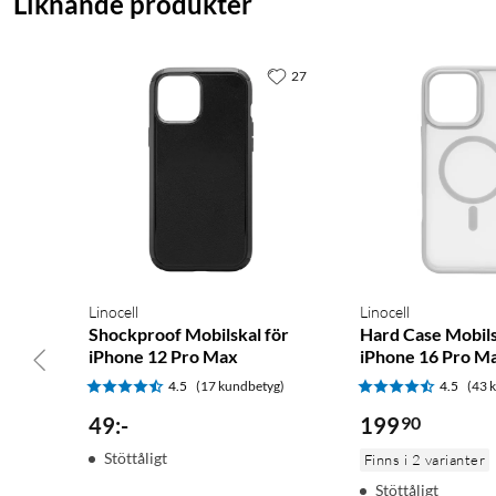
Liknande produkter
27
Linocell
Linocell
Shockproof Mobilskal för
Hard Case Mobils
iPhone 12 Pro Max
iPhone 16 Pro Ma
4.5
(17 kundbetyg)
4.5
(43 
49
:
-
199
90
Stöttåligt
Finns i 2 varianter
Stöttåligt