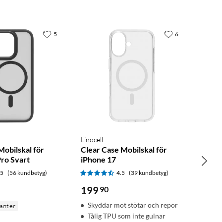
5
6
Linocell
Mobilskal för
Clear Case Mobilskal för
Pro Svart
iPhone 17
.5
(56 kundbetyg)
4.5
(39 kundbetyg)
199
90
Skyddar mot stötar och repor
ianter
Tålig TPU som inte gulnar