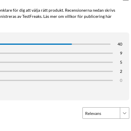
enklare för dig att välja rätt produkt. Recensionerna nedan skrivs
istreras av TestFreaks. Läs mer om villkor för publicering här
40
9
5
2
0
Relevans