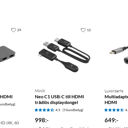
29
12
MiniX
Luxorparts
a HDMI
Neo C1 USB-C till HDMI
Multiadapte
trådlös displaydongel
HDMI
kundbetyg)
4.5
(5 kundbetyg)
4
998
:
-
649
:
-
 HD (4K, 60