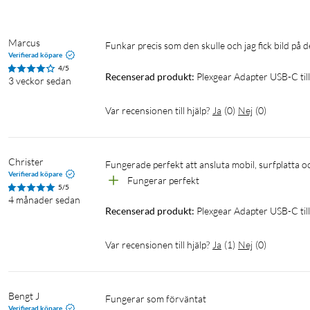
Marcus
Funkar precis som den skulle och jag fick bild p
Verifierad köpare
4/5
Recenserad produkt:
Plexgear Adapter USB-C ti
3 veckor sedan
Var recensionen till hjälp?
Ja
(
0
)
Nej
(
0
)
Christer
Fungerade perfekt att ansluta mobil, surfplatta och 
Verifierad köpare
Fungerar perfekt
5/5
4 månader sedan
Recenserad produkt:
Plexgear Adapter USB-C ti
Var recensionen till hjälp?
Ja
(
1
)
Nej
(
0
)
Bengt J
Fungerar som förväntat 
Verifierad köpare