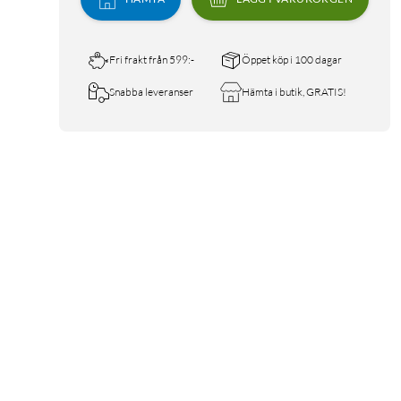
Fri frakt från 599:-
Öppet köp i 100 dagar
Snabba leveranser
Hämta i butik, GRATIS!