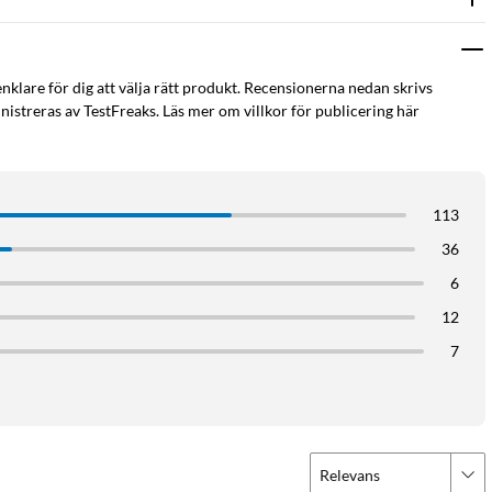
enklare för dig att välja rätt produkt. Recensionerna nedan skrivs
istreras av TestFreaks. Läs mer om villkor för publicering här
113
36
6
12
7
Relevans