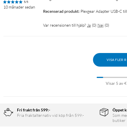
5/5
10 månader sedan
Recenserad produkt:
Plexgear Adapter USB-C ti
Var recensionen till hjälp?
Ja
(
0
)
Nej
(
0
)
VISA FLER 
Visar 5 av 4
Fri frakt från 599:-
Öppet k
Fria fraktalternativ vid köp från 599:-
Som medl
butiker