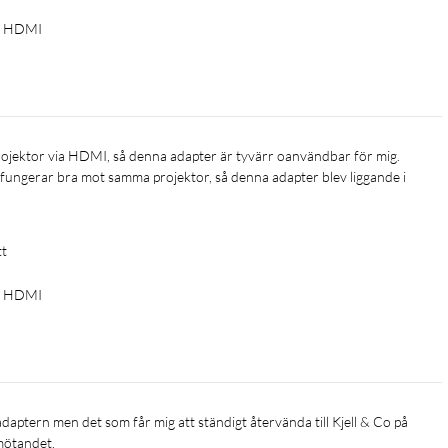
ll HDMI
ngerar bra mot samma projektor, så denna adapter blev liggande i 
tt
ll HDMI
emötandet.