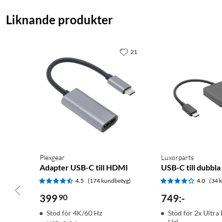
Liknande produkter
21
Plexgear
Luxorparts
Adapter USB-C till HDMI
USB-C till dubbl
4.5
(174 kundbetyg)
4.0
(34 
399
90
749
:
-
Stöd för 4K/60 Hz
Stöd för 2x Ultra
Hz)