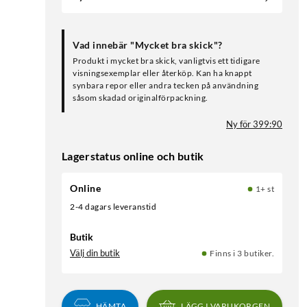
Vad innebär "Mycket bra skick"?
Produkt i mycket bra skick, vanligtvis ett tidigare
visningsexemplar eller återköp. Kan ha knappt
synbara repor eller andra tecken på användning
såsom skadad originalförpackning.
Ny för 399:90
Lagerstatus online och butik
Online
1+ st
2-4 dagars leveranstid
Butik
Välj din butik
Finns i 3 butiker.
HÄMTA
LÄGG I VARUKORGEN