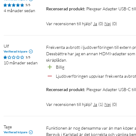
5/5
Recenserad produkt:
Plexgear Adapter USB-C ti
4 månader sedan
Var recensionen till hjälp?
Ja
(
0
)
Nej
(
0
)
Ulf
Frekventa avbrott i ljudöverföringen till extern projektor via HDMI, så denna adapter är tyvärr oanvändbar för mig. 
Verifierad köpare
Dessbättre har jag en annan HDMI-adapter som fu
1/5
skräplådan.
10 månader sedan
Billig
Ljudöverföringen uppvisar frekventa avbro
Recenserad produkt:
Plexgear Adapter USB-C ti
Var recensionen till hjälp?
Ja
(
1
)
Nej
(
0
)
Tage
Funktionen är nog densamma var än man köper adaptern men det som får mig att ständigt återvända till Kjell & Co på 
Verifierad köpare
Bergvik i Karlstad är det korrekta och vänliga b