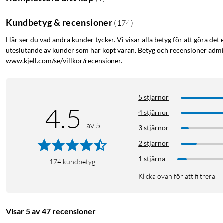
Kundbetyg & recensioner
(
174
)
Här ser du vad andra kunder tycker. Vi visar alla betyg för att göra det 
uteslutande av kunder som har köpt varan. Betyg och recensioner admin
www.kjell.com/se/villkor/recensioner.
5 stjärnor
4.5
4 stjärnor
av 5
3 stjärnor
2 stjärnor
1 stjärna
174
kundbetyg
Klicka ovan för att filtrera
Visar 5 av 47 recensioner