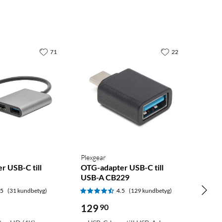
71
22
Plexgear
r USB-C till
OTG-adapter USB-C till
USB-A CB229
.5
(31 kundbetyg)
4.5
(129 kundbetyg)
129
90