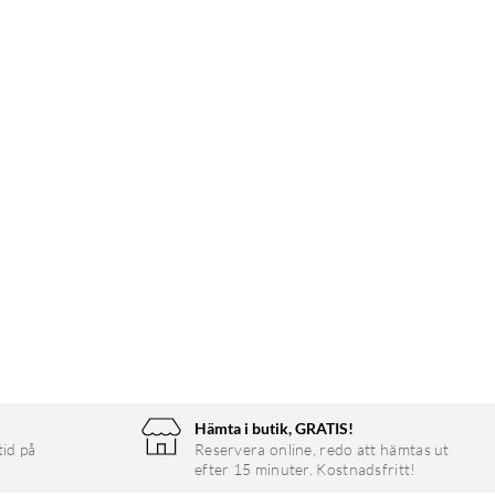
Hämta i butik, GRATIS!
tid på
Reservera online, redo att hämtas ut
efter 15 minuter. Kostnadsfritt!