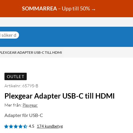
SOMMARREA
– Upp till 50% →
PLEXGEAR ADAPTER USB-C TILL HDMI
OUTLET
Artikelnr: 65795-B
Plexgear Adapter USB-C till HDMI
Mer från:
Plexgear
Adapter för USB-C
4.5
174 kundbetyg