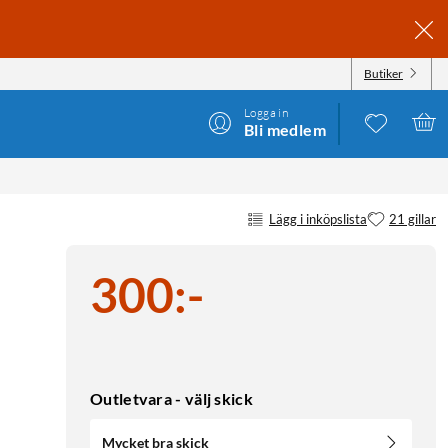
Butiker
Logga in
Bli medlem
Lägg i inköpslista
21 gillar
300
:
-
Outletvara - välj skick
Mycket bra skick