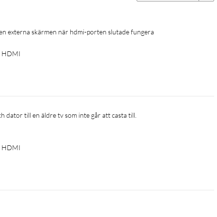
å den externa skärmen när hdmi-porten slutade fungera 
ll HDMI
dator till en äldre tv som inte går att casta till.
ll HDMI