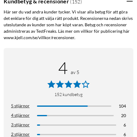
Kundbetyg & recensioner
(
152
)
Här ser du vad andra kunder tycker. Vi visar alla betyg för att göra
det enklare för dig att välja rätt produkt. Recensionerna nedan skrivs
uteslutande av kunder som har köpt varan. Betyg och recensioner
administreras av TestFreaks. Läs mer om villkor för publicering här
www.kjell.com/se/villkor/recensioner.
4
av 5
152
kundbetyg
5 stjärnor
104
4 stjärnor
20
3 stjärnor
6
2 stjärnor
6