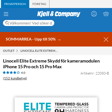
PRIVATPERSON
FÖRETAG
SOMMARREA - Upp till 50%
→
OUTLET
LINOCELL ELITE EXTREME SKYDD FÖR KAMERAMODULEN IPHON
Linocell Elite Extreme Skydd för kameramodulen
iPhone 15 Pro och 15 Pro Max
4.0
Artikelnr: 22050-B
(152 kundbetyg)