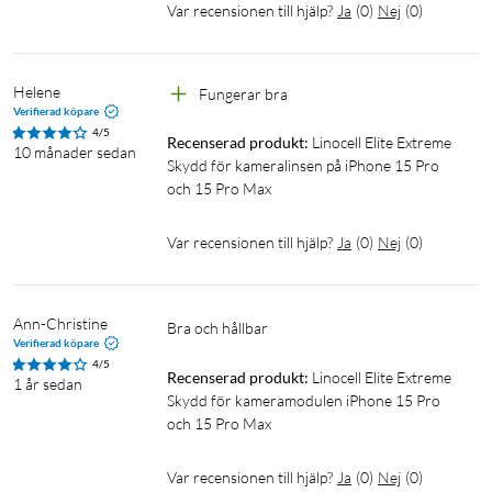
Var recensionen till hjälp?
Ja
(
0
)
Nej
(
0
)
Helene
Fungerar bra
Verifierad köpare
4/5
Recenserad produkt:
Linocell Elite Extreme 
10 månader sedan
Skydd för kameralinsen på iPhone 15 Pro 
och 15 Pro Max
Var recensionen till hjälp?
Ja
(
0
)
Nej
(
0
)
Ann-Christine
bra och hållbar
Verifierad köpare
4/5
Recenserad produkt:
Linocell Elite Extreme 
1 år sedan
Skydd för kameramodulen iPhone 15 Pro 
och 15 Pro Max
Var recensionen till hjälp?
Ja
(
0
)
Nej
(
0
)