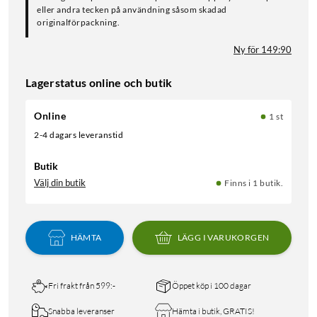
eller andra tecken på användning såsom skadad
originalförpackning.
Ny för 149:90
Lagerstatus online och butik
Online
1 st
2-4 dagars leveranstid
Butik
Välj din butik
Finns i 1 butik.
HÄMTA
LÄGG I VARUKORGEN
Fri frakt från 599:-
Öppet köp i 100 dagar
Snabba leveranser
Hämta i butik, GRATIS!