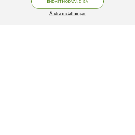
ENDAST NÖDVÄNDIGA
Ändra inställningar
Linocell Elite Extreme Skydd för kameramodulen iPhone 15
Pro och 15 Pro Max
113:-
4/5
HÄMTA
LÄGG I VARUKORGEN
Liknande produkter
3
2