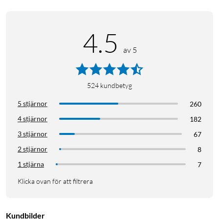
4.5
av 5
524
kundbetyg
5 stjärnor
260
4 stjärnor
182
3 stjärnor
67
2 stjärnor
8
1 stjärna
7
Klicka ovan för att filtrera
Kundbilder