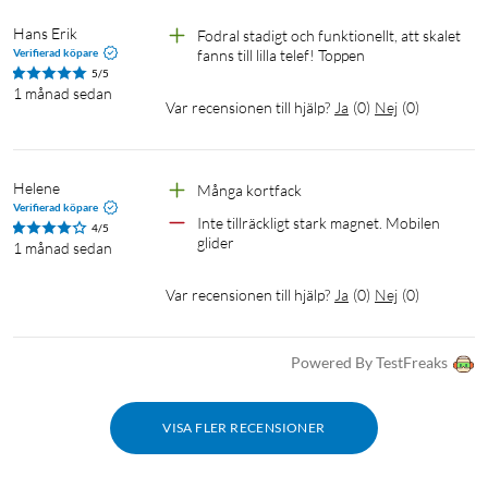
Hans Erik
Fodral stadigt och funktionellt, att skalet 
Verifierad köpare
fanns till lilla telef! Toppen
5/5
1 månad sedan
Var recensionen till hjälp?
Ja
(
0
)
Nej
(
0
)
Helene
Många kortfack
Verifierad köpare
Inte tillräckligt stark magnet. Mobilen 
4/5
glider
1 månad sedan
Var recensionen till hjälp?
Ja
(
0
)
Nej
(
0
)
Powered By TestFreaks
VISA FLER RECENSIONER