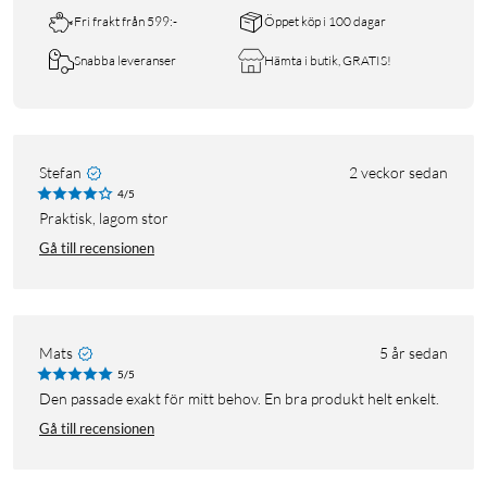
Fri frakt från 599:-
Öppet köp i 100 dagar
Snabba leveranser
Hämta i butik, GRATIS!
Stefan
2 veckor sedan
4/5
Praktisk, lagom stor
Gå till recensionen
Mats
5 år sedan
5/5
Den passade exakt för mitt behov. En bra produkt helt enkelt.
Gå till recensionen