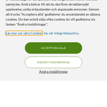
samtycke. Andra bidrar till att du ska få en skräddarsydd
upplevelse, unika erbjudanden och anpassade annonser. Genom
att trycka "Acceptera alla" godkänner du användandet av sådana
cookies. Du kan också välja vilka cookies du vill godkänna via
länken "Ändra inställningar".
Läs mer om våra Cookies
,
läs vår Integritetspolicy
.
ACCEPTERA ALLA
ENDAST NÖDVÄNDIGA
Ändra inställningar
IDEAL OF SWEDEN Magnetisk mobilplånbok för iPhone
6/7/8/SE Svart
399:90
4.5/5
HÄMTA
LÄGG I VARUKORGEN