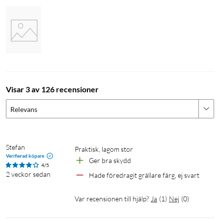
Visar 3 av 126 recensioner
Relevans
Stefan
Praktisk, lagom stor
Verifierad köpare
Ger bra skydd
4/5
2 veckor sedan
Hade föredragit grällare färg, ej svart
Var recensionen till hjälp?
Ja
(
1
)
Nej
(
0
)