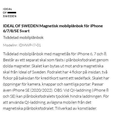
IDEAL OF SWEDEN Magnetisk mobilplånbok för iPhone
6/7/8/SE Svart
Tvådelad mobilplånbok
Modellnr: IDMWP-I7-01
Tvådelad mobilplånbok med magnetlås för iPhone 6, 7 och 8.
Består av ett separat skal som fästs i plånboksfodralet genom
dolda magneter. Skalet kan bytas ut mot andra magnetiska
skal från Ideal of Sweden. Fodralet har 4 fickor på insidan, två
fickor på baksidan för kreditkort samt ett sedelfack. Skalet har
öppningar för kamera, knappar och samtliga portar. Passar
även iPhone SE (2020/2022). OBS: Vid QI-laddning (iPhone 8
och SE) kan plånboksfodralets tjocklek hindra laddningen. För
att använda QI-laddning, avlägsna mobilen från det
magnetiska plånboksfodralet. Tillverkad av konstläder.