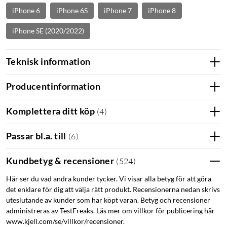
iPhone 6
iPhone 6S
iPhone 7
iPhone 8
iPhone SE (2020/2022)
Teknisk information
Producentinformation
Komplettera ditt köp
(
4
)
Passar bl.a. till
(
6
)
Kundbetyg & recensioner
(
524
)
Här ser du vad andra kunder tycker. Vi visar alla betyg för att göra
det enklare för dig att välja rätt produkt. Recensionerna nedan skrivs
uteslutande av kunder som har köpt varan. Betyg och recensioner
administreras av TestFreaks. Läs mer om villkor för publicering här
www.kjell.com/se/villkor/recensioner.