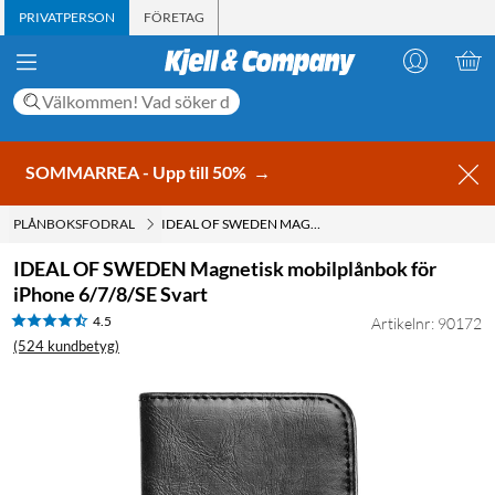
PRIVATPERSON
FÖRETAG
SOMMARREA - Upp till 50%
→
PLÅNBOKSFODRAL
IDEAL OF SWEDEN MAGNETISK MOBILPLÅNBOK FÖR IPHONE 6/7/8/SE SVART
IDEAL OF SWEDEN Magnetisk mobilplånbok för
iPhone 6/7/8/SE Svart
4.5
Artikelnr: 90172
(524 kundbetyg)