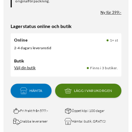
originalförpackning.
Ny för 399:-
Lagerstatus online och butik
Online
1+ st
2-4 dagars leveranstid
Butik
Välj din butik
Finns i 3 butiker.
HÄMTA
LÄGG I VARUKORGEN
Fri frakt från 599:-
Öppet köp i 100 dagar
Snabba leveranser
Hämta i butik, GRATIS!