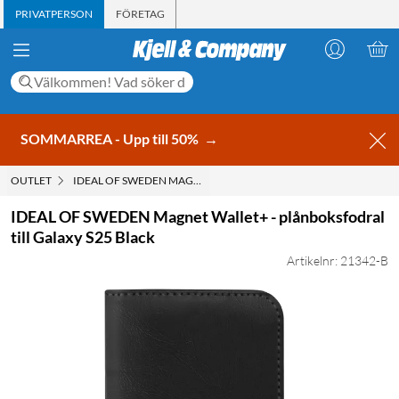
PRIVATPERSON
FÖRETAG
SOMMARREA - Upp till 50%
→
OUTLET
IDEAL OF SWEDEN MAGNET WALLET+ - PLÅNBOKSFODRAL TILL G
IDEAL OF SWEDEN Magnet Wallet+ - plånboksfodral
till Galaxy S25 Black
Artikelnr: 21342-B