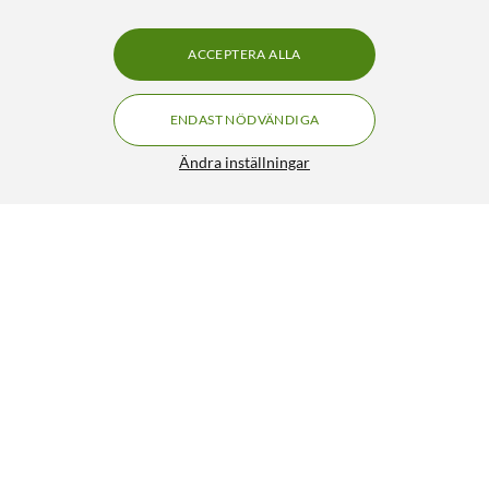
ACCEPTERA ALLA
ENDAST NÖDVÄNDIGA
Ändra inställningar
IDEAL OF SWEDEN Magnet Wallet+ - plånboksfodral till
Galaxy S25 Black
340:-
HÄMTA
LÄGG I VARUKORGEN