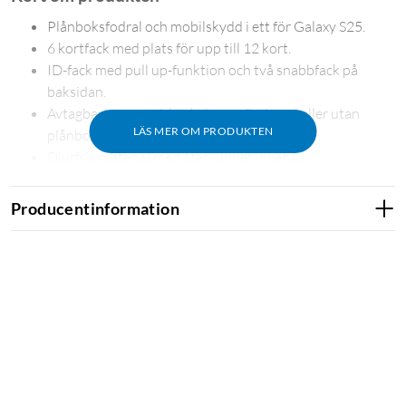
Plånboksfodral och mobilskydd i ett för Galaxy S25.
6 kortfack med plats för upp till 12 kort.
ID-fack med pull up-funktion och två snabbfack på
baksidan.
Avtagbart magnetiskt skal – använd med eller utan
LÄS MER OM PRODUKTEN
plånboksdel.
Djurfria material med återvunnet innehåll.
Plånbok och mobilskydd i ett
Producentinformation
Magnet Wallet+ kan ersätta plånboken helt. Sex kortfack
rymmer upp till 12 kort: två snabbfack på baksidan för pendel-
eller betalkort och ett ID-fack med pull up-funktion för smidig
åtkomst. Magnetisk knappstängning håller fodralet säkert
stängt.
Byt stil efter situation
Det inre magnetiska skalet är avtagbart – ta loss det när du