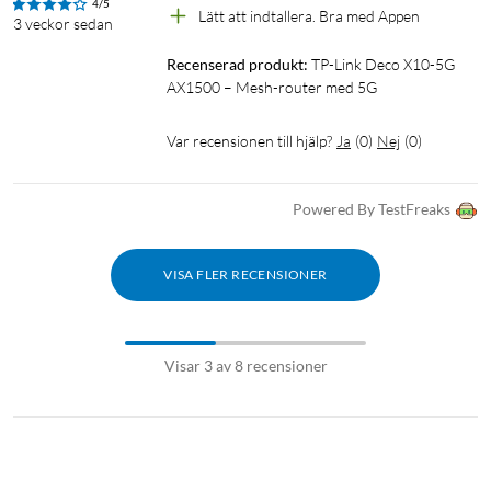
4/5
Täckning: upp till 190 m²
Lätt att indtallera. Bra med Appen
3 veckor sedan
Antal enheter: upp till 120
Recenserad produkt:
TP-Link Deco X10-5G 
Kryptering: WPA/WPA2/WPA3-Personal
AX1500 – Mesh-router med 5G
Mått (B×D×H): 117 × 117 × 198 mm
Var recensionen till hjälp?
Ja
(
0
)
Nej
(
0
)
I förpackningen
1 × TP-Link Deco X10-5G
1 × RJ45-nätverkskabel
Powered By TestFreaks
1 × nätadapter
Snabbstartsguide
VISA FLER RECENSIONER
Visar 3 av 8 recensioner