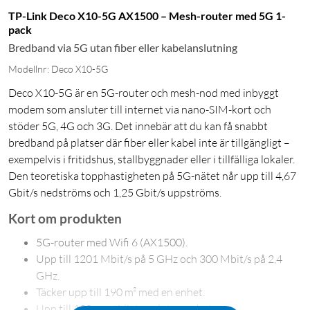
TP-Link Deco X10-5G AX1500 – Mesh-router med 5G 1-
pack
Bredband via 5G utan fiber eller kabelanslutning
Modellnr: Deco X10-5G
Deco X10-5G är en 5G-router och mesh-nod med inbyggt
modem som ansluter till internet via nano-SIM-kort och
stöder 5G, 4G och 3G. Det innebär att du kan få snabbt
bredband på platser där fiber eller kabel inte är tillgängligt –
exempelvis i fritidshus, stallbyggnader eller i tillfälliga lokaler.
Den teoretiska topphastigheten på 5G-nätet når upp till 4,67
Gbit/s nedströms och 1,25 Gbit/s uppströms.
Kort om produkten
5G-router med Wifi 6 (AX1500).
Upp till 1201 Mbit/s på 5 GHz och 300 Mbit/s på 2,4
GHz.
Täcker upp till 190 m² med en enhet.
Upp till 120 samtidigt anslutna enheter.