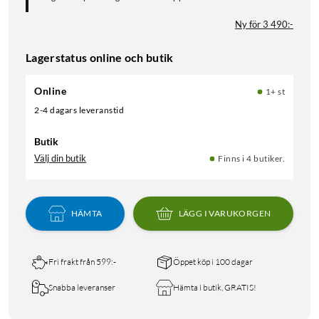
Ny för 3 490:-
Lagerstatus online och butik
Online
1+ st
2-4 dagars leveranstid
Butik
Välj din butik
Finns i 4 butiker.
HÄMTA
LÄGG I VARUKORGEN
Fri frakt från 599:-
Öppet köp i 100 dagar
Snabba leveranser
Hämta i butik, GRATIS!