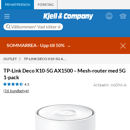
PRIVATPERSON
FÖRETAG
SOMMARREA - Upp till 50%
→
OUTLET
TP-LINK DECO X10-5G AX1500 – MESH-ROUTER MED 5G 1-PACK
TP-Link Deco X10-5G AX1500 – Mesh-router med 5G
1-pack
4.5
Artikelnr: 66096-A
(16 kundbetyg)