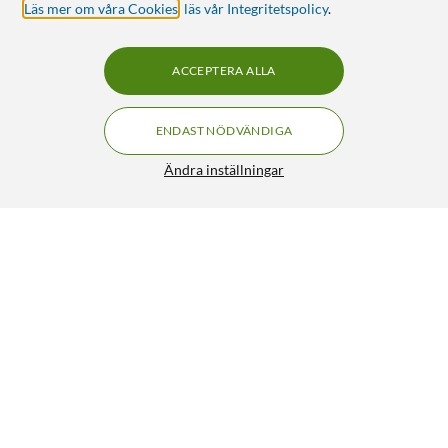
Läs mer om våra Cookies
,
läs vår Integritetspolicy
.
ACCEPTERA ALLA
ENDAST NÖDVÄNDIGA
Ändra inställningar
TP-Link Deco X10-5G AX1500 – Mesh-router med
FRI FRAKT
5G 1-pack
3 141:-
4.5/5
HÄMTA
LÄGG I VARUKORGEN