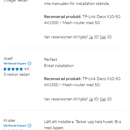
Säkerhet och hantering
inte manualen för installation stämde. 
TP-link HomeShield ger nätverksskydd och föräldrakontroll
Recenserad produkt:
TP-Link Deco X10-5G 
direkt i systemet. All inställning och övervakning sker via
AX1500 – Mesh-router med 5G
Deco-appen. Routern stöder även röststyrning via Google
Assistant och Amazon Alexa.
Var recensionen till hjälp?
Ja
(
0
)
Nej
(
0
)
Specifikationer
Wifi-standard: Wifi 6 (802.11ax/ac/n/a/b/g)
Josef
Perfekt 

Wifi-hastighet: AX1500 (1201 Mbit/s på 5 GHz + 300 Mbit/s
Verifierad köpare
Enkel installation 
5/5
på 2,4 GHz)
3 veckor sedan
5G-band:
Recenserad produkt:
TP-Link Deco X10-5G 
AX1500 – Mesh-router med 5G
N1/N3/N5/N7/N8/N20/N28/N38/N40/N41/N75/N76/N77/
N78
4G-band:
Var recensionen till hjälp?
Ja
(
0
)
Nej
(
0
)
B1/B3/B5/B7/B8/B20/B28/B32/B38/B40/B41/B42/B43
Portar: 3 × gigabit-ethernet (WAN/LAN auto-sensing)
Antennportar: 2 × SMA-F (för extern 5G/4G-antenn)
Krister
Lätt att installera. Täcker upp hela huset. Bra 
Verifierad köpare
SIM-kort: nano-SIM
med Appen.