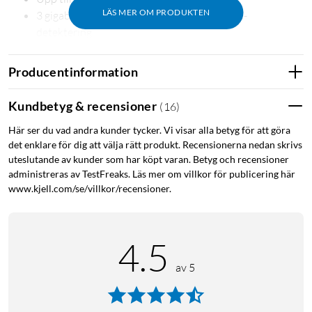
LÄS MER OM PRODUKTEN
3 gigabit-portar med automatisk WAN/LAN-
detektering.
Kompatibel med övriga TP-link Deco-enheter.
Producentinformation
Kundbetyg & recensioner
(
16
)
Bredband via mobilnätet
Här ser du vad andra kunder tycker. Vi visar alla betyg för att göra
Deco X10-5G ansluter till internet via ett nano-SIM-kort och
det enklare för dig att välja rätt produkt. Recensionerna nedan skrivs
stöder 5G, 4G och 3G. Det innebär att du kan få bredband på
uteslutande av kunder som har köpt varan. Betyg och recensioner
platser där fiber eller kabel inte är tillgängligt – exempelvis i
administreras av TestFreaks. Läs mer om villkor för publicering här
fritidshus, stallbyggnader eller i tillfälliga lokaler. Den
www.kjell.com/se/villkor/recensioner.
teoretiska topphastigheten på 5G-nätet når upp till 4,67
Gbit/s nedströms och 1,25 Gbit/s uppströms.
4.5
Wifi 6 för många enheter samtidigt
av 5
Med Wifi 6-teknik (802.11ax) och stöd för OFDMA och MU-
MIMO hanterar routern många anslutna enheter utan att
prestandan sjunker. Det gör den lämpad för hem och kontor