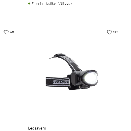
Finns i 84 butiker.
Välj butik
60
303
Ledsavers