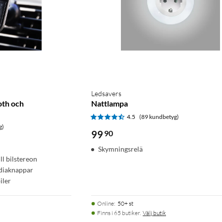
Ledsavers
th och
Nattlampa
4.5
(89 kundbetyg)
g)
99
90
Skymningsrelä
ll bilstereon
diaknappar
iler
Online
:
50+ st
Finns i 65 butiker.
Välj butik