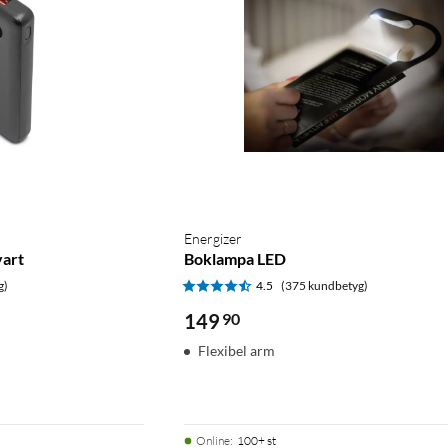
Energizer
art
Boklampa LED
g)
4.5
(375 kundbetyg)
149
90
Flexibel arm
Online
:
100+ st