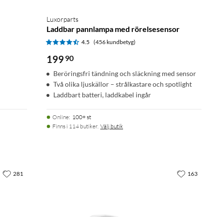
Luxorparts
Laddbar pannlampa med rörelsesensor
4.5
(456 kundbetyg)
199
90
Beröringsfri tändning och släckning med sensor
Två olika ljuskällor – strålkastare och spotlight
Laddbart batteri, laddkabel ingår
Online
:
100+ st
Finns i 114 butiker.
Välj butik
281
163