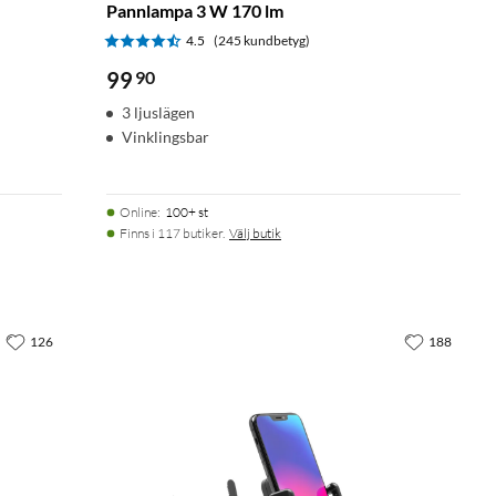
Pannlampa 3 W 170 lm
4.5
(245 kundbetyg)
99
90
3 ljuslägen
Vinklingsbar
Online
:
100+ st
Finns i 117 butiker.
Välj butik
126
188