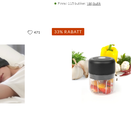
Finns i 115 butiker.
Välj butik
33% RABATT
471