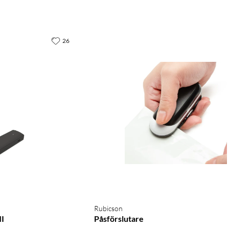
26
Rubicson
I
Påsförslutare