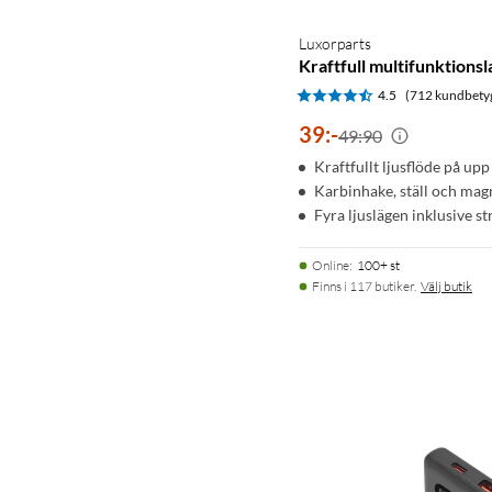
Luxorparts
Kraftfull multifunktions
4.5
(712 kundbety
39
:
-
49:90
Kraftfullt ljusflöde på upp
Karbinhake, ställ och mag
Fyra ljuslägen inklusive s
Online
:
100+ st
Finns i 117 butiker.
Välj butik