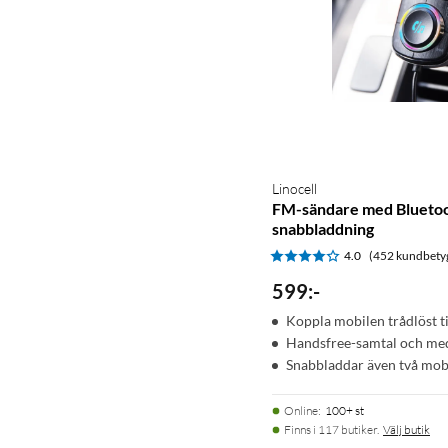
Linocell
FM-sändare med Bluetoo
snabbladdning
4.0
(452 kundbety
599
:
-
Koppla mobilen trådlöst ti
Handsfree-samtal och me
Snabbladdar även två mob
Online
:
100+ st
Finns i 117 butiker.
Välj butik