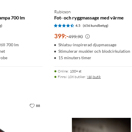
Rubicson
lampa 700 lm
Fot- och ryggmassage med värme
g)
4.5
(656 kundbetyg)
399
:
-
499:90
 till 700 lm
Shiatsu-inspirerad djupmassage
net
Stimulerar muskler och blodcirkulation
trobe
15 minuters timer
Online
:
100+ st
Finns i 106 butiker.
Välj butik
88