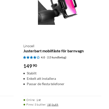
Linocell
Justerbart mobilfäste för barnvagn
4.0
(15 kundbetyg)
149
90
Stabilt
Enkelt att installera
Passar de flesta telefoner
Online
:
1 st
Finns i 3 butiker.
Välj butik