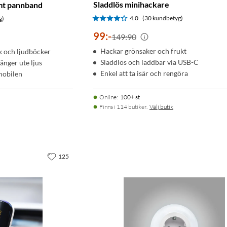
Sladdlös minihackare
mt pannband
4.0
(30 kundbetyg)
g)
99
:
-
149:90
Hackar grönsaker och frukt
ik och ljudböcker
Sladdlös och laddbar via USB-C
nger ute ljus
Enkel att ta isär och rengöra
 mobilen
Online
:
100+ st
Finns i 114 butiker.
Välj butik
125