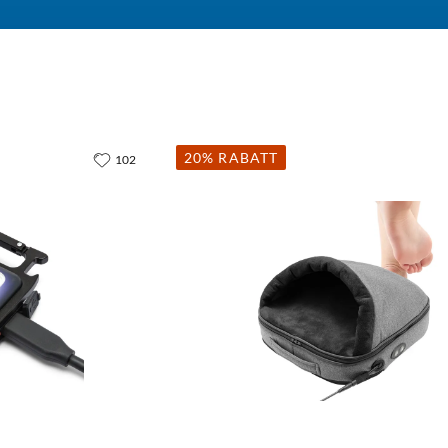
20% RABATT
102