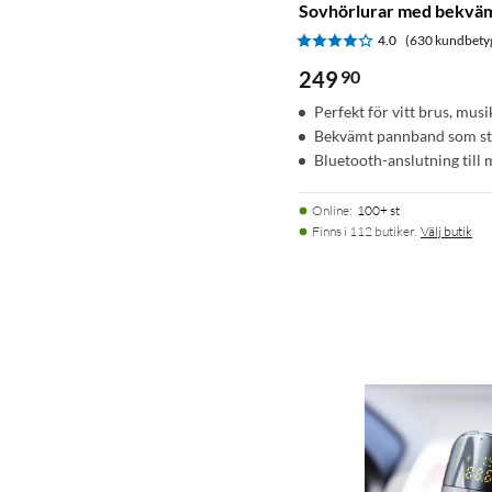
Sovhörlurar med bekvä
4.0
(630 kundbety
249
90
Perfekt för vitt brus, mus
Bekvämt pannband som stä
Bluetooth-anslutning till
Online
:
100+ st
Finns i 112 butiker.
Välj butik