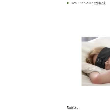
Finns i 115 butiker.
Välj butik
Rubicson