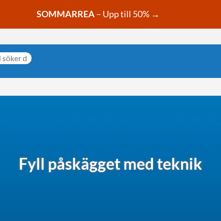
SOMMARREA
– Upp till 50% →
Fyll påskägget med teknik