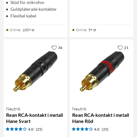
Stöd för mikrofon
Guldpläterade kontakter
Flexibel kabel
Online
:
100+ st
Online
:
5+ st
36
21
Neutrik
Neutrik
Rean RCA-kontakt i metall
Rean RCA-kontakt i metall
Hane Svart
Hane Röd
4.0
(25)
4.0
(25)