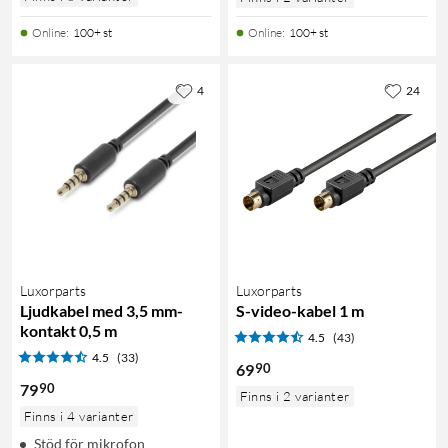
Online
:
100+ st
Online
:
100+ st
4
24
Luxorparts
Luxorparts
Ljudkabel med 3,5 mm-
S-video-kabel 1 m
kontakt 0,5 m
4.5
(43)
4.5
(33)
90
69
90
79
Finns i 2 varianter
Finns i 4 varianter
Stöd för mikrofon