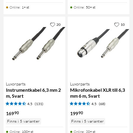
Online
:
1+ st
Online
:
50+ st
20
10
Luxorparts
Luxorparts
Instrumentkabel 6,3 mm 2
Mikrofonkabel XLR till 6,3
m, Svart
mm 6 m, Svart
4.5
(131)
4.5
(68)
90
90
169
199
Finns i 5 varianter
Finns i 5 varianter
Online
:
100+ st
Online
:
20+ st