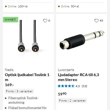
Online
:
100+ st
Online
:
50+ st
NYHET
0
45
Nedis
Luxorparts
Optisk ljudkabel Toslink 1
Ljudadapter RCA till 6,3
m
mm Stereo
169
:
-
4.5
(53)
Finns i 3 varianter
90
59
Fiberoptisk Toslink-
Finns i 2 varianter
anslutning
Flätad bomullsmantel för