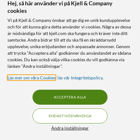
90
279
Hej, så här använder vi på Kjell & Company
Finns i 4 varianter
cookies
Finns i 6 varianter
Färgkodade stereokontakter
Guldpläterade kontakter
Vi på Kjell & Company önskar att ge dig en unik kundupplevelse
Slitstark, flätad kabel
och för att kunna göra detta använder vi cookies. Några av dessa
är nödvändiga för att kjell.com ska fungera och kräver inte ditt
samtycke. Andra bidrar till att du ska få en skräddarsydd
Online
:
20+ st
Online
:
50+ st
upplevelse, unika erbjudanden och anpassade annonser. Genom
att trycka "Acceptera alla" godkänner du användandet av sådana
cookies. Du kan också välja vilka cookies du vill godkänna via
länken "Ändra inställningar".
VISA FLER
Läs mer om våra Cookies
,
läs vår Integritetspolicy
.
Visar 60 av 297 produkter
ACCEPTERA ALLA
ENDAST NÖDVÄNDIGA
Få mer. Bli medlem!
Filter
Ändra inställningar