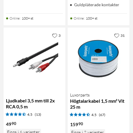
Guldpläterade kontakter
Online
:
100+ st
Online
:
100+ st
3
31
Luxorparts
Ljudkabel 3,5 mm till 2x
Högtalarkabel 1,5 mm² Vit
RCA 0,5 m
25 m
4.5
(13)
4.5
(67)
90
49
90
159
Finns i 6 varianter
Finns i 2 varianter