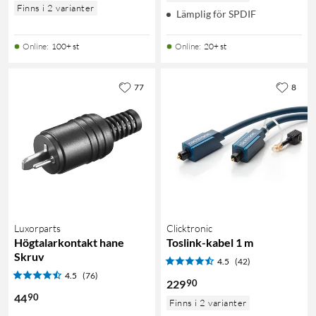
Finns i 2 varianter
Lämplig för SPDIF
Online
:
100+ st
Online
:
20+ st
77
8
Luxorparts
Clicktronic
Högtalarkontakt hane
Toslink-kabel 1 m
Skruv
4.5
(42)
4.5
(76)
90
229
90
44
Finns i 2 varianter