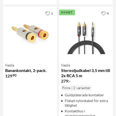
NYHET
1
0
Nedis
Nedis
Banankontakt, 2-pack.
Stereoljudkabel 3,5 mm till
2x RCA 5 m
90
129
279
:
-
Finns i 2 varianter
Guldpläterade kontakter
Flätad nylonkabel för extra
tålighet
Kontakthus i
aluminiumlegering