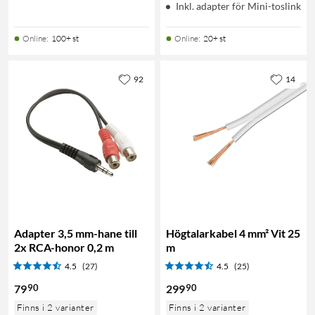
Inkl. adapter för Mini-toslink
Online
:
100+ st
Online
:
20+ st
92
14
Adapter 3,5 mm-hane till
Högtalarkabel 4 mm² Vit 25
2x RCA-honor 0,2 m
m
4.5
(27)
4.5
(25)
90
90
79
299
Finns i 2 varianter
Finns i 2 varianter