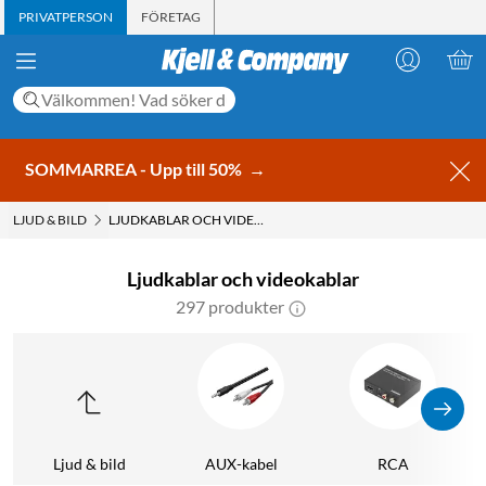
PRIVATPERSON
FÖRETAG
SOMMARREA - Upp till 50%
→
LJUD & BILD
LJUDKABLAR OCH VIDEOKABLAR
Ljudkablar och videokablar
297 produkter
Ljud & bild
AUX-kabel
RCA
K