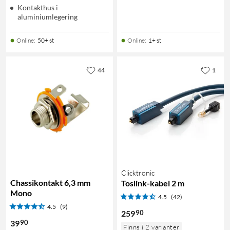
Kontakthus i
aluminiumlegering
Online
:
50+ st
Online
:
1+ st
44
1
Clicktronic
Chassikontakt 6,3 mm
Toslink-kabel 2 m
Mono
4.5
(42)
4.5
(9)
90
259
90
39
Finns i 2 varianter