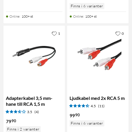
Finns i 6 varianter
Online
:
100+ st
Online
:
100+ st
1
0
Adapterkabel 3,5 mm-
Ljudkabel med 2x RCA 5 m
hane till RCA 1,5 m
4.5
(11)
3.5
(4)
90
99
90
79
Finns i 6 varianter
Finns i 2 varianter