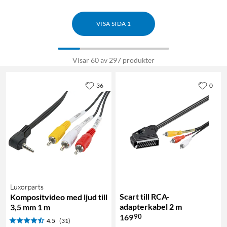
VISA SIDA 1
Visar 60 av 297 produkter
36
0
Luxorparts
Scart till RCA-
Kompositvideo med ljud till
adapterkabel 2 m
3,5 mm 1 m
90
169
4.5
(31)