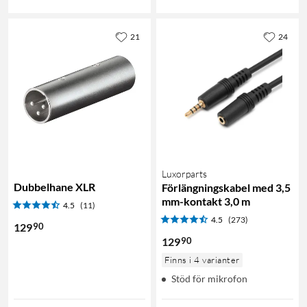
21
24
Luxorparts
Dubbelhane XLR
Förlängningskabel med 3,5
mm-kontakt 3,0 m
4.5
(11)
4.5
(273)
90
129
90
129
Finns i 4 varianter
Stöd för mikrofon