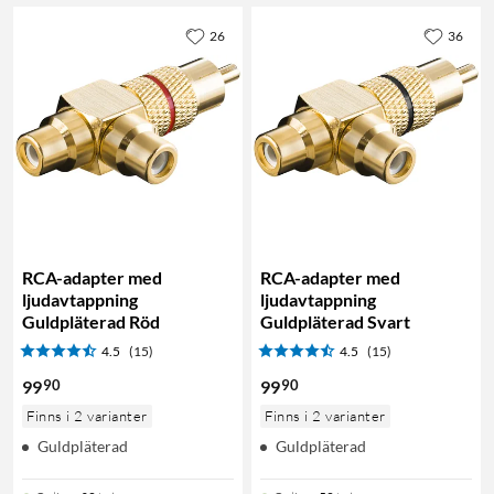
26
36
RCA-adapter med
RCA-adapter med
ljudavtappning
ljudavtappning
Guldpläterad Röd
Guldpläterad Svart
4.5
(15)
4.5
(15)
90
90
99
99
Finns i 2 varianter
Finns i 2 varianter
Guldpläterad
Guldpläterad