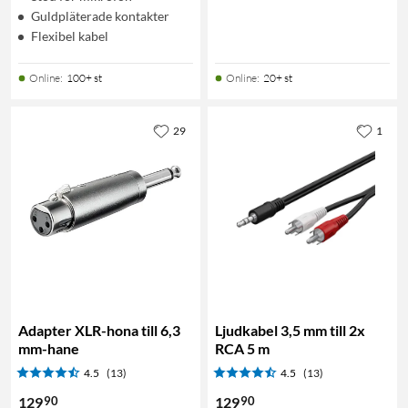
Guldpläterade kontakter
Flexibel kabel
Online
:
100+ st
Online
:
20+ st
29
1
Adapter XLR-hona till 6,3
Ljudkabel 3,5 mm till 2x
mm-hane
RCA 5 m
4.5
(13)
4.5
(13)
90
90
129
129