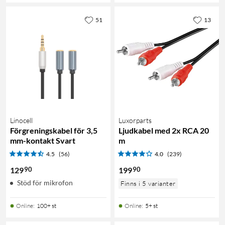
51
13
Linocell
Luxorparts
Förgreningskabel för 3,5
Ljudkabel med 2x RCA 20
mm-kontakt Svart
m
4.5
(56)
4.0
(239)
90
90
129
199
Stöd för mikrofon
Finns i 5 varianter
Online
:
100+ st
Online
:
5+ st