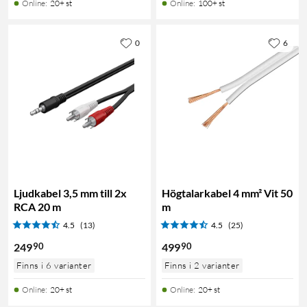
Online
:
20+ st
Online
:
100+ st
0
6
Ljudkabel 3,5 mm till 2x
Högtalarkabel 4 mm² Vit 50
RCA 20 m
m
4.5
(13)
4.5
(25)
90
90
249
499
Finns i 6 varianter
Finns i 2 varianter
Online
:
20+ st
Online
:
20+ st