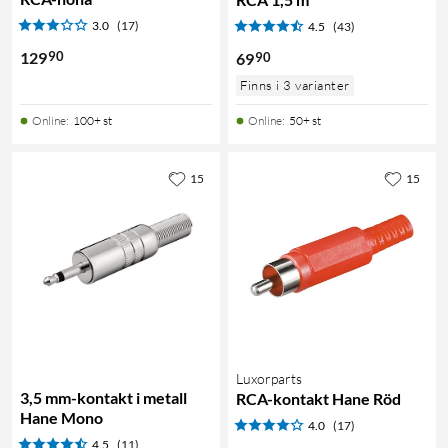
3.0
(17)
4.5
(43)
90
129
90
69
Finns i 3 varianter
Online
:
100+ st
Online
:
50+ st
15
15
Luxorparts
3,5 mm-kontakt i metall
RCA-kontakt Hane Röd
Hane Mono
4.0
(17)
4.5
(11)