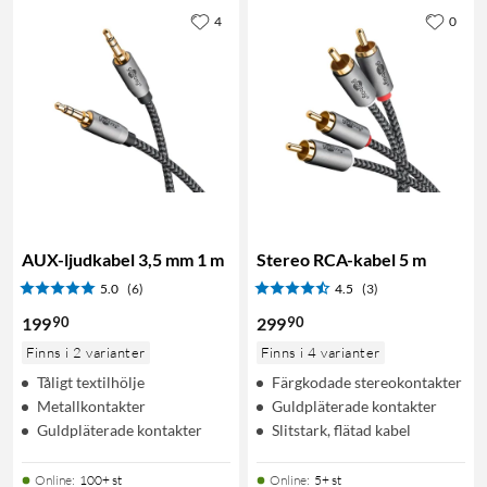
4
0
AUX-ljudkabel 3,5 mm 1 m
Stereo RCA-kabel 5 m
5.0
(6)
4.5
(3)
90
90
199
299
Finns i 2 varianter
Finns i 4 varianter
Tåligt textilhölje
Färgkodade stereokontakter
Metallkontakter
Guldpläterade kontakter
Guldpläterade kontakter
Slitstark, flätad kabel
Online
:
100+ st
Online
:
5+ st