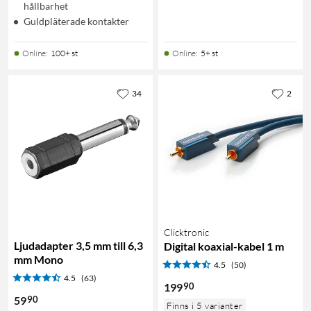
hållbarhet
Guldpläterade kontakter
Online
:
100+ st
Online
:
5+ st
34
2
Clicktronic
Ljudadapter 3,5 mm till 6,3
Digital koaxial-kabel 1 m
mm Mono
4.5
(50)
4.5
(63)
90
199
90
59
Finns i 5 varianter