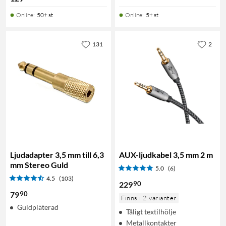
Online
:
50+ st
Online
:
5+ st
131
2
Ljudadapter 3,5 mm till 6,3
AUX-ljudkabel 3,5 mm 2 m
mm Stereo Guld
5.0
(6)
4.5
(103)
90
229
90
79
Finns i 2 varianter
Guldpläterad
Tåligt textilhölje
Metallkontakter