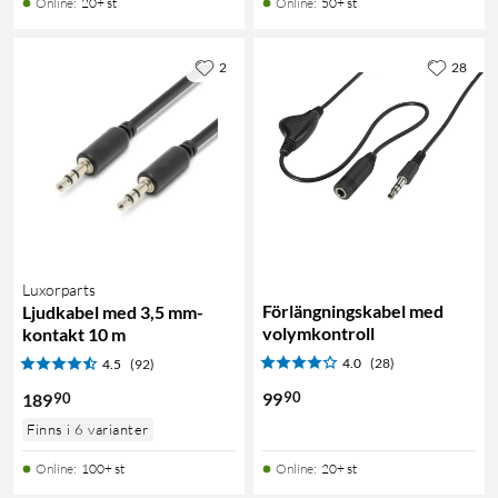
Online
:
20+ st
Online
:
50+ st
2
28
Luxorparts
Förlängningskabel med
Ljudkabel med 3,5 mm-
volymkontroll
kontakt 10 m
4.0
(28)
4.5
(92)
90
99
90
189
Finns i 6 varianter
Online
:
100+ st
Online
:
20+ st