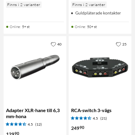
Finns i 2 varianter
Finns i 2 varianter
Guldpläterade kontakter
Online
:
5+ st
Online
:
50+ st
40
25
Adapter XLR-hane till 6,3
RCA-switch 3-vägs
mm-hona
4.5
(21)
4.5
(12)
90
249
90
129