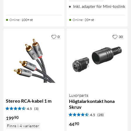
Inkl. adapter för Mini-toslink
Online
:
100+ st
Online
:
20+ st
0
30
Luxorparts
Stereo RCA-kabel 1 m
Högtalarkontakt hona
Skruv
4.5
(3)
4.5
(28)
90
199
90
44
Finns i 4 varianter