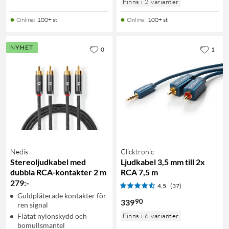
Finns i 2 varianter
Online
:
100+ st
Online
:
100+ st
NYHET
0
1
Nedis
Clicktronic
Stereoljudkabel med
Ljudkabel 3,5 mm till 2x
dubbla RCA-kontakter 2 m
RCA 7,5 m
279
:
-
4.5
(37)
Guldpläterade kontakter för
90
339
ren signal
Flätat nylonskydd och
Finns i 6 varianter
bomullsmantel