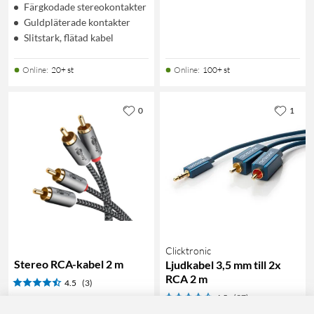
Färgkodade stereokontakter
Guldpläterade kontakter
Slitstark, flätad kabel
Online
:
20+ st
Online
:
100+ st
0
1
Clicktronic
Stereo RCA-kabel 2 m
Ljudkabel 3,5 mm till 2x
RCA 2 m
4.5
(3)
4.5
(37)
90
229