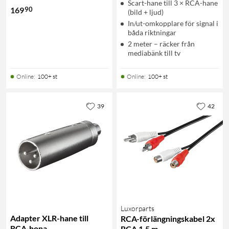
Scart-hane till 3 × RCA-hane
90
169
(bild + ljud)
In/ut-omkopplare för signal i
båda riktningar
2 meter – räcker från
mediabänk till tv
Online
:
100+ st
Online
:
100+ st
39
42
Luxorparts
Adapter XLR-hane till
RCA-förlängningskabel 2x
RCA-hona
RCA 1,5 m