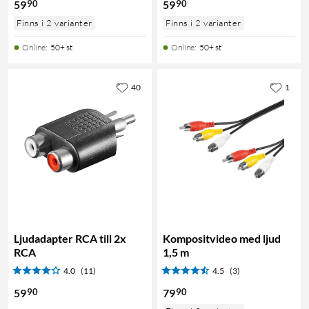
90
90
59
59
Finns i 2 varianter
Finns i 2 varianter
Online
:
50+ st
Online
:
50+ st
40
1
Ljudadapter RCA till 2x
Kompositvideo med ljud
RCA
1,5 m
4.0
(11)
4.5
(3)
90
90
59
79