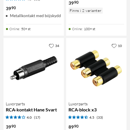
90
39
90
39
Finns i 2 varianter
Metallkontakt med böjskydd
Online
:
50+ st
Online
:
100+ st
34
10
Luxorparts
Luxorparts
RCA-kontakt Hane Svart
RCA-block x3
4.0
(17)
4.5
(33)
90
90
39
89