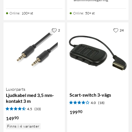
Online
:
100+ st
Online
:
50+ st
2
24
Luxorparts
Scart-switch 3-vägs
Ljudkabel med 3,5 mm-
kontakt 3 m
4.0
(18)
4.5
(33)
90
199
90
149
Finns i 4 varianter