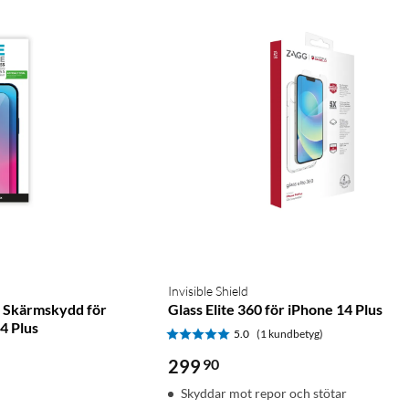
Invisible Shield
e Skärmskydd för
Glass Elite 360 för iPhone 14 Plus
4 Plus
5.0
(1 kundbetyg)
)
299
90
Skyddar mot repor och stötar