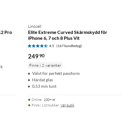
Linocell
12 Pro
Elite Extreme Curved Skärmskydd för
iPhone 6, 7 och 8 Plus Vit
4.5
(167 kundbetyg)
249
90
Finns i 2 varianter
ck
Välvt för perfekt passform
Härdat glas
0,53 mm tunt
Online
:
100+ st
Finns i 110 butiker.
Välj butik