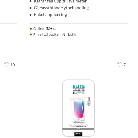
Klarar fall upp till två meter
Oljeavstötande ytbehandling
Enkel applicering
Online
:
50+ st
Finns i 13 butiker.
Välj butik
10
7