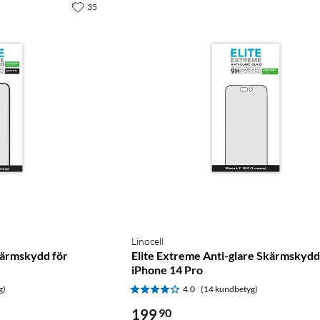
35
Linocell
kärmskydd för
Elite Extreme Anti-glare Skärmskydd
iPhone 14 Pro
g)
4.0
(14 kundbetyg)
199
90