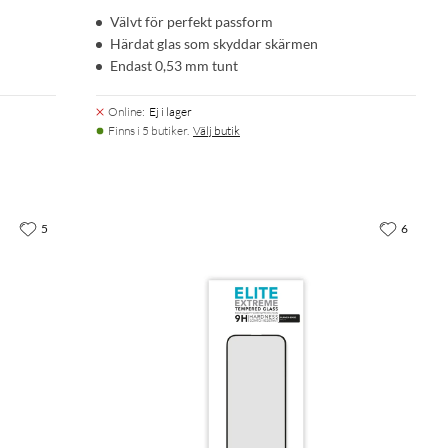
Välvt för perfekt passform
Härdat glas som skyddar skärmen
Endast 0,53 mm tunt
Online
:
Ej i lager
Finns i 5 butiker.
Välj butik
5
6