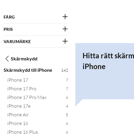
FÄRG
PRIS
VARUMÄRKE
Hitta rätt skärm
Skärmskydd
iPhone
Skärmskydd till iPhone
142
iPhone 17
7
iPhone 17 Pro
7
iPhone 17 Pro Max
6
iPhone 17e
4
iPhone Air
5
iPhone 16
6
iPhone 16 Plus
6