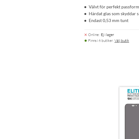
Välvt för perfekt passfor
Härdat glas som skyddar 
Endast 0,53 mm tunt
Online
:
Ej i lager
Finns i 6 butiker.
Välj butik