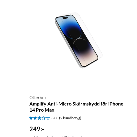
Otterbox
Amplify Anti-Micro Skärmskydd för iPhone
14 Pro Max
3.0
(2 kundbetyg)
249
:
-