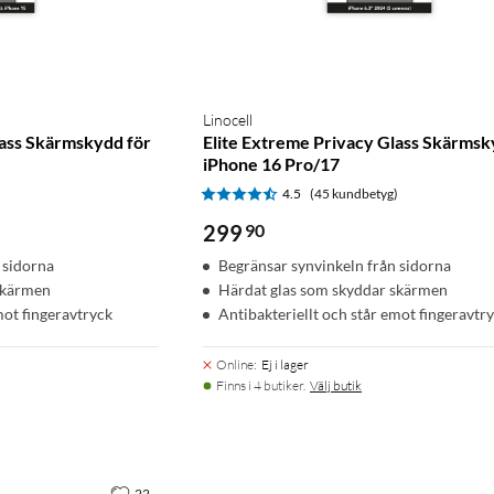
Linocell
lass Skärmskydd för
Elite Extreme Privacy Glass Skärmsk
iPhone 16 Pro/17
)
4.5
(45 kundbetyg)
299
90
 sidorna
Begränsar synvinkeln från sidorna
skärmen
Härdat glas som skyddar skärmen
mot fingeravtryck
Antibakteriellt och står emot fingeravtr
Online
:
Ej i lager
Finns i 4 butiker.
Välj butik
22