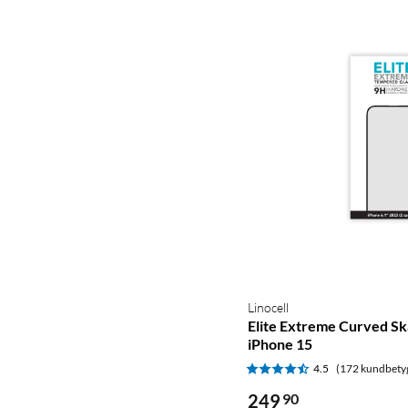
Linocell
Elite Extreme Curved S
iPhone 15
4.5
(172 kundbety
249
90