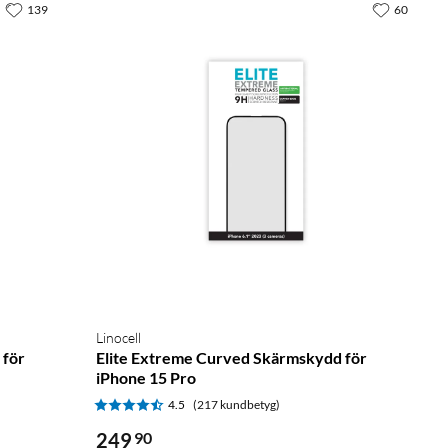
139
60
Linocell
 för
Elite Extreme Curved Skärmskydd för
iPhone 15 Pro
4.5
(217 kundbetyg)
249
90