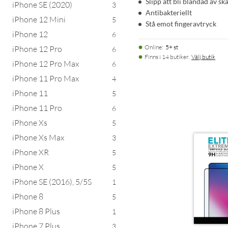
Slipp att bli bländad av s
iPhone SE (2020)
3
Antibakteriellt
iPhone 12 Mini
5
Stå emot fingeravtryck
iPhone 12
6
Online
:
5+ st
iPhone 12 Pro
6
Finns i 14 butiker.
Välj butik
iPhone 12 Pro Max
6
iPhone 11 Pro Max
4
iPhone 11
5
iPhone 11 Pro
6
iPhone Xs
5
iPhone Xs Max
3
iPhone XR
5
iPhone X
5
iPhone SE (2016), 5/5S
1
iPhone 8
5
iPhone 8 Plus
1
iPhone 7 Plus
3