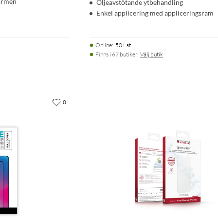
kärmen
Oljeavstötande ytbehandling
Enkel applicering med appliceringsram
Online
:
50+ st
Finns i 67 butiker.
Välj butik
0