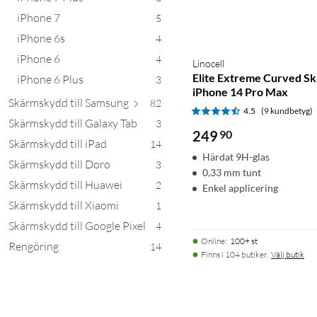
iPhone 7
5
iPhone 6s
4
iPhone 6
4
Linocell
Elite Extreme Curved S
iPhone 6 Plus
3
iPhone 14 Pro Max
Skärmskydd till Sa
msung
82
4.5
(9 kundbetyg)
Skärmskydd till Galaxy Tab
3
249
90
Skärmskydd till iPad
14
Härdat 9H-glas
Skärmskydd till Doro
3
0,33 mm tunt
Skärmskydd till Huawei
2
Enkel applicering
Skärmskydd till Xiaomi
1
Skärmskydd till Google Pixel
4
Online
:
100+ st
Rengöring
14
Finns i 104 butiker.
Välj butik