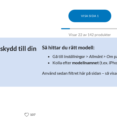
VISA SIDA 1
Visar 22 av 142 produkter
skydd till din
Så hittar du rätt modell:
Gå till
Inställningar > Allmänt > Om
på
Kolla efter
modellnamnet
(t.ex. iPh
Använd sedan filtret här på sidan – så vis
107