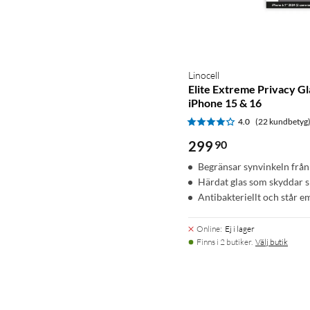
Linocell
Elite Extreme Privacy G
iPhone 15 & 16
4.0
(22 kundbetyg
299
90
Begränsar synvinkeln från
Härdat glas som skyddar 
Antibakteriellt och står e
Online
:
Ej i lager
Finns i 2 butiker.
Välj butik