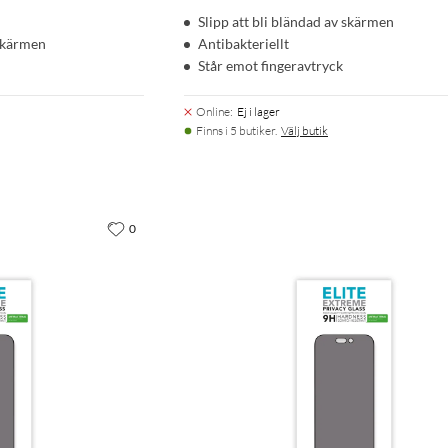
m
Slipp att bli bländad av skärmen
skärmen
Antibakteriellt
Står emot fingeravtryck
Online
:
Ej i lager
Finns i 5 butiker.
Välj butik
0