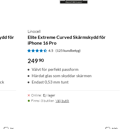
Linocell
ydd för
Elite Extreme Curved Skärmskydd för
iPhone 16 Pro
4.5
(125 kundbetyg)
249
90
Välvt för perfekt passform
Härdat glas som skyddar skärmen
yck
Endast 0,53 mm tunt
Online
:
Ej i lager
Finns i 3 butiker.
Välj butik
36
100