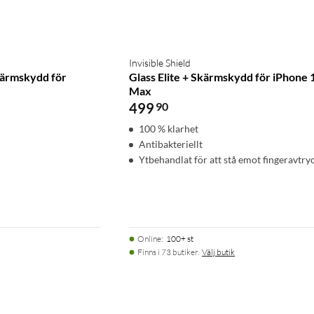
Invisible Shield
kärmskydd för
Glass Elite + Skärmskydd för iPhone 
Max
499
90
100 % klarhet
Antibakteriellt
Ytbehandlat för att stå emot fingeravtry
Online
:
100+ st
Finns i 73 butiker.
Välj butik