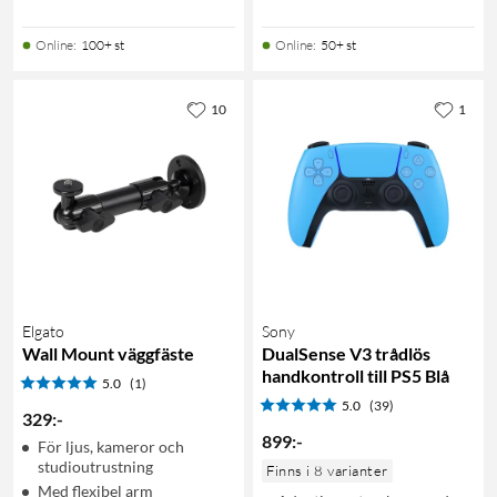
Online
:
100+ st
Online
:
50+ st
10
1
Elgato
Sony
Wall Mount väggfäste
DualSense V3 trådlös
handkontroll till PS5 Blå
5.0
(1)
5.0
(39)
329
:
-
899
:
-
För ljus, kameror och
studioutrustning
Finns i 8 varianter
Med flexibel arm