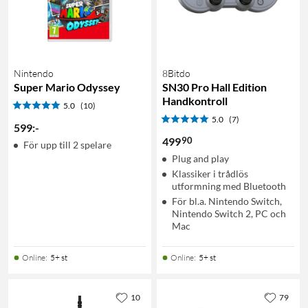
Nintendo
8Bitdo
Super Mario Odyssey
SN30 Pro Hall Edition
Handkontroll
5.0
(10)
5.0
(7)
599
:
-
90
499
För upp till 2 spelare
Plug and play
Klassiker i trådlös
utformning med Bluetooth
För bl.a. Nintendo Switch,
Nintendo Switch 2, PC och
Mac
Online
:
5+ st
Online
:
5+ st
10
79