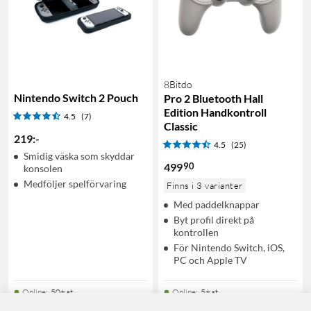
8Bitdo
Nintendo Switch 2 Pouch
Pro 2 Bluetooth Hall
Edition Handkontroll
4.5
(7)
Classic
219
:
-
4.5
(25)
Smidig väska som skyddar
90
499
konsolen
Medföljer spelförvaring
Finns i 3 varianter
Med paddelknappar
Byt profil direkt på
kontrollen
För Nintendo Switch, iOS,
PC och Apple TV
Online
:
50+ st
Online
:
5+ st