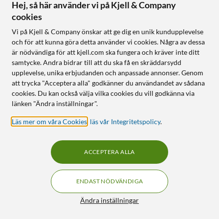
Hej, så här använder vi på Kjell & Company
NYHET
13
0
cookies
Vi på Kjell & Company önskar att ge dig en unik kundupplevelse
och för att kunna göra detta använder vi cookies. Några av dessa
är nödvändiga för att kjell.com ska fungera och kräver inte ditt
samtycke. Andra bidrar till att du ska få en skräddarsydd
upplevelse, unika erbjudanden och anpassade annonser. Genom
att trycka "Acceptera alla" godkänner du användandet av sådana
cookies. Du kan också välja vilka cookies du vill godkänna via
länken "Ändra inställningar".
8Bitdo
Nacon
Läs mer om våra Cookies
,
läs vår Integritetspolicy
.
Arcade Stick
Multicharge Dock Station
RGB för Switch 2
5.0
(2)
329
:
-
1 090
:
-
ACCEPTERA ALLA
Laddar 4 Joy-Cons + konsol
Perfekt till fightingspel
samtidigt
Makrofunktion och lätt att
Inbyggd fläkt motverkar
ENDAST NÖDVÄNDIGA
modifiera
överhettning
För Nintendo Switch och PC
RGB-belysning med 9
Filter
Ändra inställningar
ljuseffekter