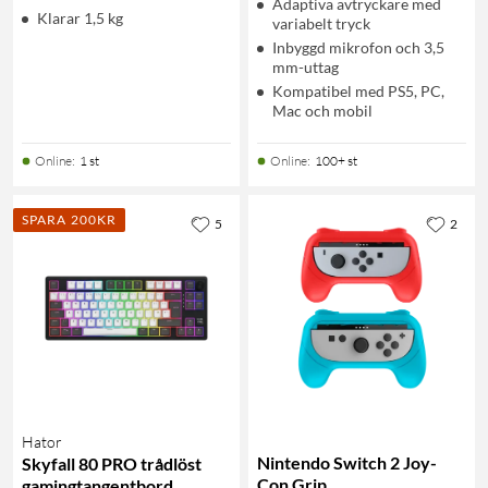
Adaptiva avtryckare med
Klarar 1,5 kg
variabelt tryck
Inbyggd mikrofon och 3,5
mm-uttag
Kompatibel med PS5, PC,
Mac och mobil
Online
:
1 st
Online
:
100+ st
SPARA 200KR
5
2
Hator
Nintendo Switch 2 Joy-
Skyfall 80 PRO trådlöst
Con Grip
gamingtangentbord