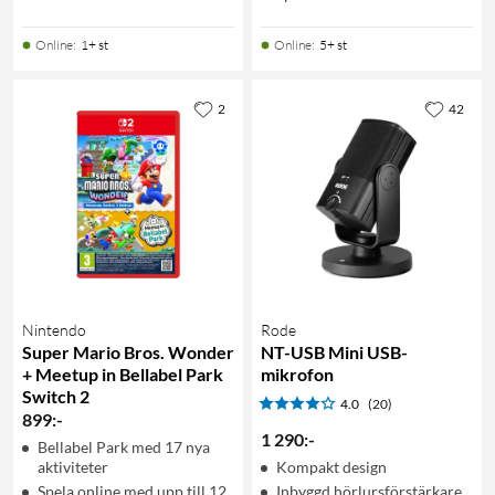
Online
:
1+ st
Online
:
5+ st
2
42
Nintendo
Rode
Super Mario Bros. Wonder
NT-USB Mini USB-
+ Meetup in Bellabel Park
mikrofon
Switch 2
4.0
(20)
899
:
-
1 290
:
-
Bellabel Park med 17 nya
aktiviteter
Kompakt design
Spela online med upp till 12
Inbyggd hörlursförstärkare