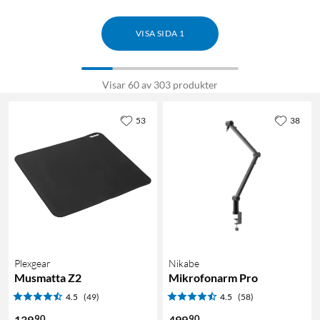
VISA SIDA 1
Visar 60 av 303 produkter
53
38
Plexgear
Nikabe
Musmatta Z2
Mikrofonarm Pro
4.5
(49)
4.5
(58)
90
90
139
499