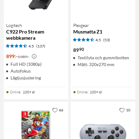
Logitech
Plexgear
C922 Pro Stream
Musmatta Z1
webbkamera
4.5
(53)
4.5
(137)
90
89
899
:
-
1 089:-
Textilyta och gummibotten
Full HD (1080p)
Mått: 320x270 mm
Autofokus
Lågljusjustering
Online
:
100+ st
Online
:
100+ st
66
10