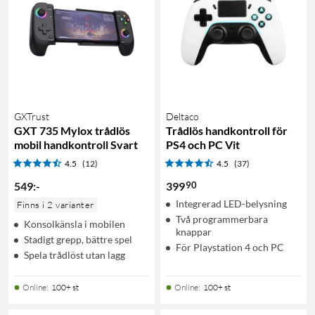
GXTrust
Deltaco
GXT 735 Mylox trådlös
Trådlös handkontroll för
mobil handkontroll Svart
PS4 och PC Vit
4.5
(12)
4.5
(37)
90
549
:
-
399
Integrerad LED-belysning
Finns i 2 varianter
Två programmerbara
Konsolkänsla i mobilen
knappar
Stadigt grepp, bättre spel
För Playstation 4 och PC
Spela trådlöst utan lagg
Online
:
100+ st
Online
:
100+ st