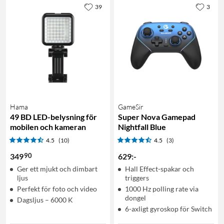
39
3
Hama
GameSir
49 BD LED-belysning för
Super Nova Gamepad
mobilen och kameran
Nightfall Blue
4.5
(10)
4.5
(3)
90
349
629
:
-
Ger ett mjukt och dimbart
Hall Effect-spakar och
ljus
triggers
Perfekt för foto och video
1000 Hz polling rate via
dongel
Dagsljus – 6000 K
6-axligt gyroskop för Switch