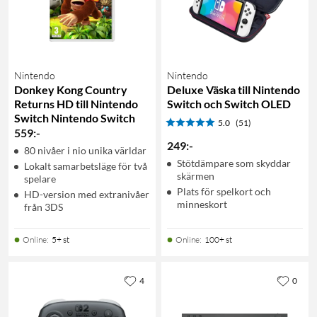
Nintendo
Nintendo
Donkey Kong Country
Deluxe Väska till Nintendo
Returns HD till Nintendo
Switch och Switch OLED
Switch Nintendo Switch
5.0
(51)
559
:
-
249
:
-
80 nivåer i nio unika världar
Stötdämpare som skyddar
Lokalt samarbetsläge för två
skärmen
spelare
Plats för spelkort och
HD-version med extranivåer
minneskort
från 3DS
Online
:
5+ st
Online
:
100+ st
4
0