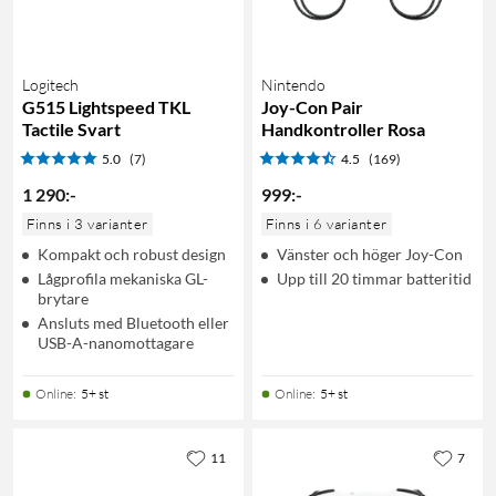
Logitech
Nintendo
G515 Lightspeed TKL
Joy-Con Pair
Tactile Svart
Handkontroller Rosa
5.0
(7)
4.5
(169)
1 290
:
-
999
:
-
Finns i 3 varianter
Finns i 6 varianter
Kompakt och robust design
Vänster och höger Joy-Con
Lågprofila mekaniska GL-
Upp till 20 timmar batteritid
brytare
Ansluts med Bluetooth eller
USB-A-nanomottagare
Online
:
5+ st
Online
:
5+ st
11
7