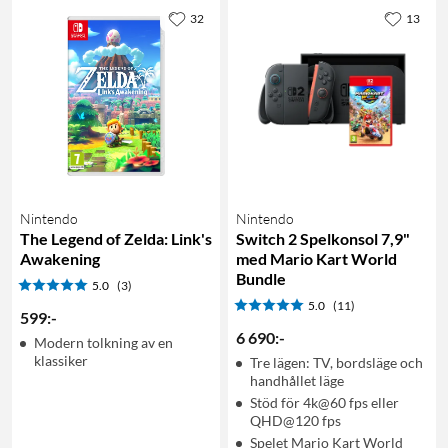
32
13
Nintendo
Nintendo
The Legend of Zelda: Link's
Switch 2 Spelkonsol 7,9"
Awakening
med Mario Kart World
Bundle
5.0
(3)
5.0
(11)
599
:
-
6 690
:
-
Modern tolkning av en
klassiker
Tre lägen: TV, bordsläge och
handhållet läge
Stöd för 4k@60 fps eller
QHD@120 fps
Spelet Mario Kart World