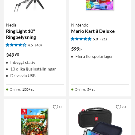
Nedis
Nintendo
Ring Light 10"
Mario Kart 8 Deluxe
Ringbelysning
5.0
(21)
4.5
(43)
599
:
-
90
349
Flera flerspelarlägen
Inbyggt stativ
10 olika ljusinställningar
Drivs via USB
Online
:
100+ st
Online
:
5+ st
0
81