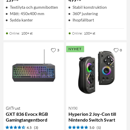
Textilyta och gummibotten
Stabil konstruktion
Mått: 450x400 mm
360º justering
Sydda kanter
Ihopfällbart
Online
:
100+ st
Online
:
100+ st
NYHET
3
0
GXTrust
NYXI
GXT 836 Evocx RGB
Hyperion 2 Joy-Con till
Gamingtangentbord
Nintendo Switch Svart
4.5
(3)
5.0
(1)