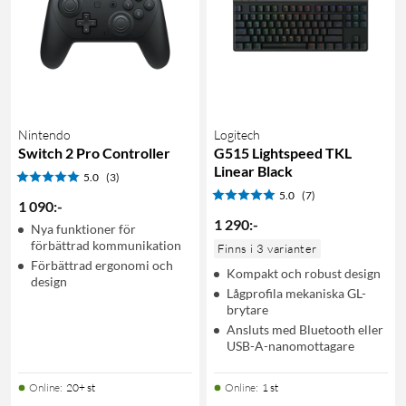
Nintendo
Logitech
Switch 2 Pro Controller
G515 Lightspeed TKL
Linear Black
5.0
(3)
5.0
(7)
1 090
:
-
1 290
:
-
Nya funktioner för
förbättrad kommunikation
Finns i 3 varianter
Förbättrad ergonomi och
Kompakt och robust design
design
Lågprofila mekaniska GL-
brytare
Ansluts med Bluetooth eller
USB-A-nanomottagare
Online
:
20+ st
Online
:
1 st