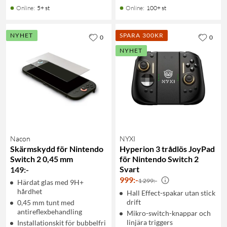
Online
:
5+ st
Online
:
100+ st
NYHET
SPARA 300KR
0
0
NYHET
Nacon
NYXI
Skärmskydd för Nintendo
Hyperion 3 trådlös JoyPad
Switch 2 0,45 mm
för Nintendo Switch 2
Svart
149
:
-
999
:
-
1 299:-
Härdat glas med 9H+
hårdhet
Hall Effect-spakar utan stick
drift
0,45 mm tunt med
antireflexbehandling
Mikro-switch-knappar och
linjära triggers
Installationskit för bubbelfri