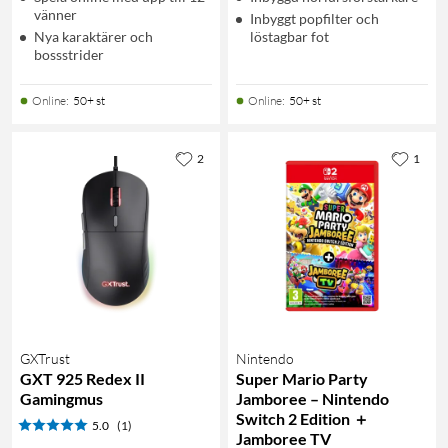
vänner
Inbyggt popfilter och
Nya karaktärer och
löstagbar fot
bossstrider
Online
:
50+ st
Online
:
50+ st
2
1
GXTrust
Nintendo
GXT 925 Redex II
Super Mario Party
Gamingmus
Jamboree – Nintendo
Switch 2 Edition ＋
5.0
(1)
Jamboree TV