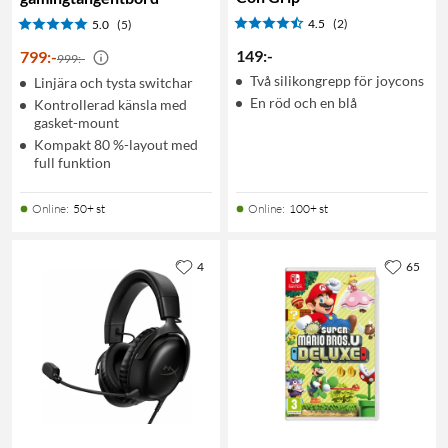
4.5
(2)
5.0
(5)
149
:
-
799
:
-
999:-
Två silikongrepp för joycons
Linjära och tysta switchar
En röd och en blå
Kontrollerad känsla med
gasket-mount
Kompakt 80 %-layout med
full funktion
Online
:
50+ st
Online
:
100+ st
4
65