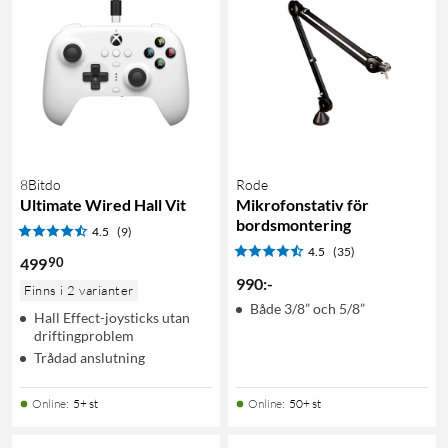
8Bitdo
Rode
Ultimate Wired Hall Vit
Mikrofonstativ för
bordsmontering
4.5
(9)
4.5
(35)
90
499
990
:
-
Finns i 2 varianter
Både 3/8” och 5/8”
Hall Effect-joysticks utan
driftingproblem
Trådad anslutning
Online
:
5+ st
Online
:
50+ st