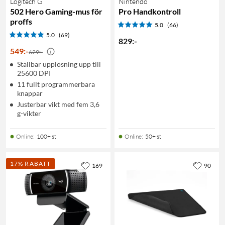
Logitech G
Nintendo
502 Hero Gaming-mus för
Pro Handkontroll
proffs
5.0
(66)
5.0
(69)
829
:
-
549
:
-
629:-
Ställbar upplösning upp till
25600 DPI
11 fullt programmerbara
knappar
Justerbar vikt med fem 3,6
g-vikter
Online
:
100+ st
Online
:
50+ st
17% RABATT
169
90