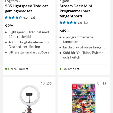
Logitech G
Elgato
535 Lightspeed Trådlöst
Stream Deck Mini
gamingheadset
Programmerbart
tangentbord
4.0
(55)
5.0
(1)
999
:
-
649
:
-
Lightspeed – trådlöst med
12 m räckvidd
6 programmerbara
tangenter
40 mm högtalarelement och
Discord-certifiering
En display på varje tangent
Ultralätta - endast 236 gram
Stöd för YouTube, Twitter
och Twitch
Online
:
100+ st
Online
:
5+ st
130
83