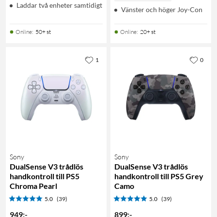
Laddar två enheter samtidigt
Vänster och höger Joy-Con
Online
:
50+ st
Online
:
20+ st
1
0
Sony
Sony
DualSense V3 trådlös
DualSense V3 trådlös
handkontroll till PS5
handkontroll till PS5 Grey
Chroma Pearl
Camo
5.0
(39)
5.0
(39)
949
:
-
899
:
-