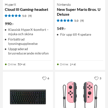
HyperX
Nintendo
Cloud III Gaming-headset
New Super Mario Bros. U
Deluxe
5.0
(9)
5.0
(9)
990
:
-
549
:
-
Klassisk HyperX-komfort –
mjuka och sköna
För upp till 4 spelare
Förbättrad
lyssningsupplevelse
Uppgraderad
brusreducerande mikrofon
Online
:
50+ st
Online
:
1+ st
6
3