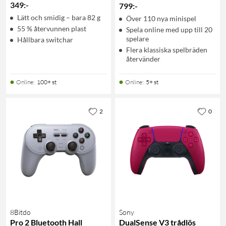
349
:
-
799
:
-
Lätt och smidig – bara 82 g
Över 110 nya minispel
55 % återvunnen plast
Spela online med upp till 20
spelare
Hållbara switchar
Flera klassiska spelbräden
återvänder
Online
:
100+ st
Online
:
5+ st
2
0
8Bitdo
Sony
Pro 2 Bluetooth Hall
DualSense V3 trådlös