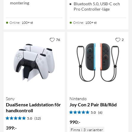
montering
Bluetooth 5.0, USB-C och
Pro Controller-läge
Online
:
100+ st
Online
:
100+ st
76
2
Sony
Nintendo
DualSense Laddstation för
Joy Con 2 Pair Blå/Röd
handkontroll
5.0
(6)
5.0
(12)
990
:
-
399
:
-
Finns i 3 varianter