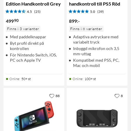
Edition Handkontroll Grey
handkontroll till PS5 Röd
4.5
(25)
5.0
(39)
90
499
899
:
-
Finns i 3 varianter
Finns i 8 varianter
Med paddelknappar
Adaptiva avtryckare med
variabelt tryck
Byt profil direkt på
kontrollen
Inbyggd mikrofon och 3,5
mm-uttag
För Nintendo Switch, iOS,
PC och Apple TV
Kompatibel med PS5, PC,
Mac och mobil
Online
:
50+ st
Online
:
100+ st
88
8