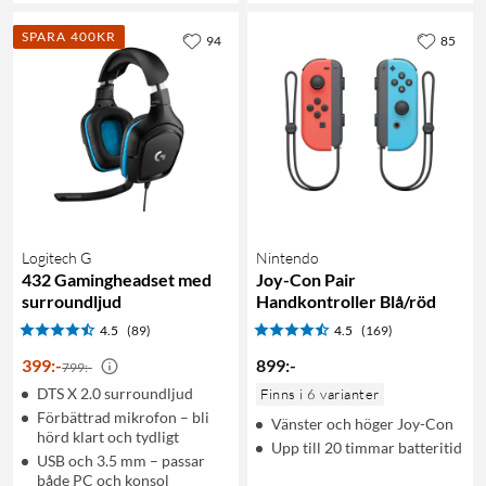
SPARA 400KR
94
85
Logitech G
Nintendo
432 Gamingheadset med
Joy-Con Pair
surroundljud
Handkontroller Blå/röd
4.5
(89)
4.5
(169)
399
:
-
899
:
-
799:-
DTS X 2.0 surroundljud
Finns i 6 varianter
Förbättrad mikrofon – bli
Vänster och höger Joy-Con
hörd klart och tydligt
Upp till 20 timmar batteritid
USB och 3.5 mm – passar
både PC och konsol