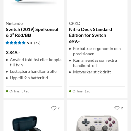
Nintendo
CRKD
Switch (2019) Spelkonsol
Nitro Deck Standard
6,2” Röd/Blå
Edition för Switch
699
:
-
5.0
(52)
Förbättrar ergonomin och
3 849
:
-
precisionen
Använd trådlöst eller koppla
Kan användas som extra
till tv:n
handkontroll
Löstagbara handkontroller
Motverkar stick drift
Upp till 9 h batteritid
Online
:
5+ st
Online
:
1 st
2
2