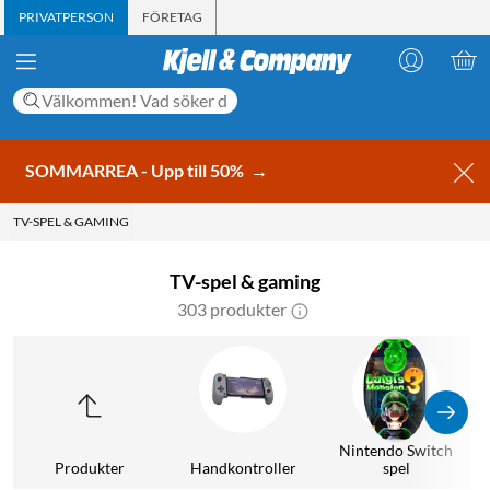
PRIVATPERSON
FÖRETAG
SOMMARREA - Upp till 50%
→
TV-SPEL & GAMING
TV-spel & gaming
303 produkter
Nintendo Switch
Produkter
Handkontroller
spel
G