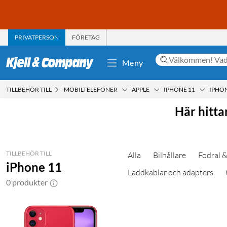
PRIVATPERSON
FÖRETAG
Meny
TILLBEHÖR TILL
MOBILTELEFONER
APPLE
IPHONE 11
IPHON
Här hitta
TILLBEHÖR TILL
Alla
Bilhållare
Fodral &
iPhone 11
Laddkablar och adapters
0 produkter