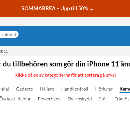
SOMMARREA
– Upp till 50% →
E 11
r du tillbehören som gör din iPhone 11 än
Klicka på en av kategorierna för att sortera på urval
 skal
Gadgets
Hållare
Handkontroll
Hörlurar
Kame
Övriga tillbehör
Powerbank
Skärmskydd
Ställ
Trådlös