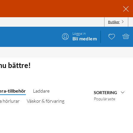
Butiker
Logga in
Bli medlem
nu bättre!
ra-tillbehör
Laddare
SORTERING
Populäraste
a hörlurar
Väskor & förvaring