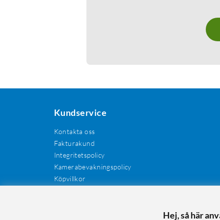
Kundservice
Kontakta oss
Fakturakund
Integritetspolicy
Kamerabevakningspolicy
Köpvillkor
Återkallelser
Cookies
Recensioner
Hej, så här an