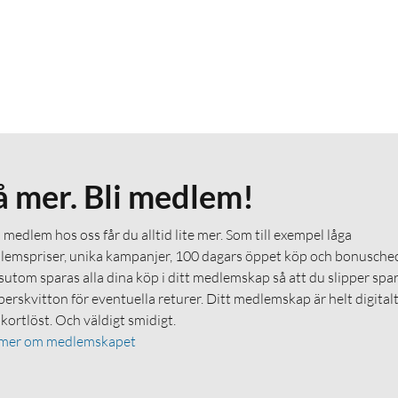
å mer. Bli medlem!
medlem hos oss får du alltid lite mer. Som till exempel låga
emspriser, unika kampanjer, 100 dagars öppet köp och bonuschec
utom sparas alla dina köp i ditt medlemskap så att du slipper spa
erskvitton för eventuella returer. Ditt medlemskap är helt digital
 kortlöst. Och väldigt smidigt.
 mer om medlemskapet