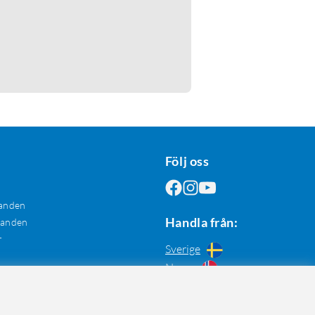
Följ oss
anden
Handla från:
danden
r
Sverige
Norge