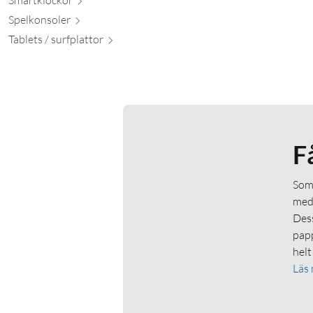
Spelkon
soler
Tablets / surfpl
attor
F
Som 
medl
Dess
papp
helt
Läs