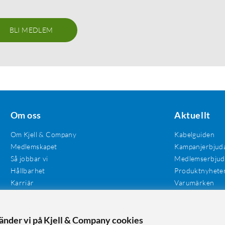
BLI MEDLEM
Om oss
Aktuellt
Om Kjell & Company
Kabelguiden
Medlemskapet
Kampanjerbjud
Så jobbar vi
Medlemserbju
Hållbarhet
Produktnyhete
Karriär
Varumärken
Våra butiker
Investerare
Tillgänglighet
vänder vi på Kjell & Company cookies