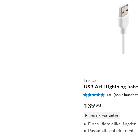
Linocell
USB-A till Lightning-kabe
4.5
(5905 kundbet
139
90
Finns i 7 varianter
Finns i flera olika längder
Passar alla enheter med L