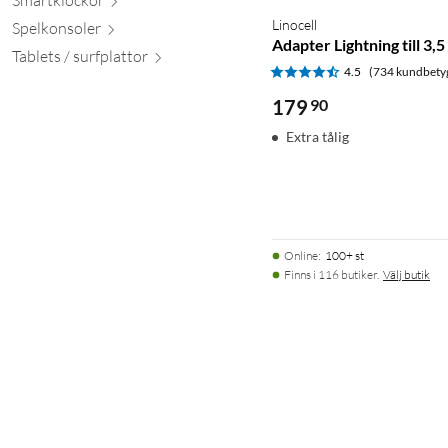
Linocell
Spelkon
soler
Adapter Lightning till 3,
Tablets / surfpl
attor
4.5
(734 kundbety
179
90
Extra tålig
Online
:
100+ st
Finns i 116 butiker.
Välj butik