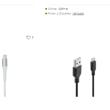
Online
:
100+ st
Finns i 115 butiker.
Välj butik
7