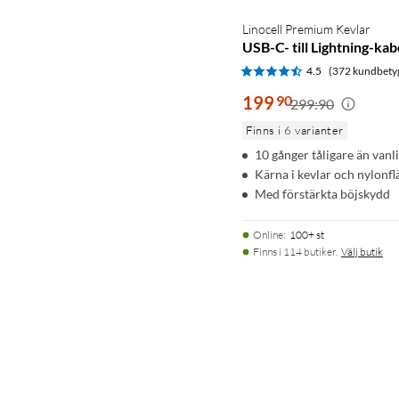
Linocell Premium Kevlar
USB-C- till Lightning-kab
4.5
(372 kundbety
199
90
299:90
Finns i 6 varianter
10 gånger tåligare än vanl
Kärna i kevlar och nylonflä
Med förstärkta böjskydd
Online
:
100+ st
Finns i 114 butiker.
Välj butik