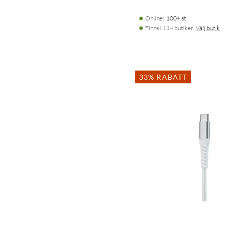
Online
:
100+ st
Finns i 114 butiker.
Välj butik
33% RABATT