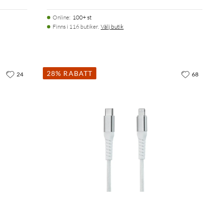
Online
:
100+ st
Finns i 116 butiker.
Välj butik
28% RABATT
24
68