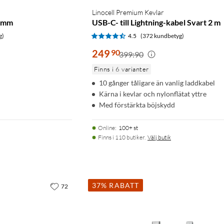
Linocell Premium Kevlar
5 mm
USB-C- till Lightning-kabel Svart 2 m
g)
4.5
(372 kundbetyg)
249
90
399:90
Finns i 6 varianter
10 gånger tåligare än vanlig laddkabel
Kärna i kevlar och nylonflätat yttre
Med förstärkta böjskydd
Online
:
100+ st
Finns i 110 butiker.
Välj butik
37% RABATT
72