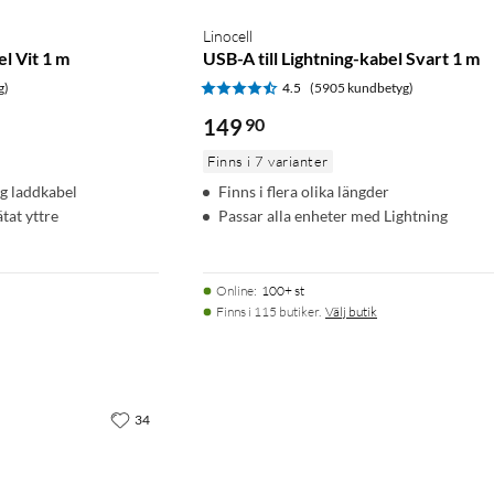
Linocell
el Vit 1 m
USB-A till Lightning-kabel Svart 1 m
g)
4.5
(5905 kundbetyg)
149
90
Finns i 7 varianter
ig laddkabel
Finns i flera olika längder
tat yttre
Passar alla enheter med Lightning
Online
:
100+ st
Finns i 115 butiker.
Välj butik
34