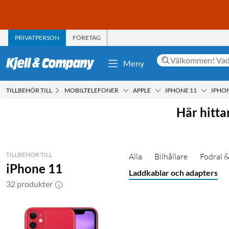
PRIVATPERSON
FÖRETAG
Meny
TILLBEHÖR TILL
MOBILTELEFONER
APPLE
IPHONE 11
IPHON
Här hitta
TILLBEHÖR TILL
Alla
Bilhållare
Fodral &
iPhone 11
Laddkablar och adapters
32 produkter