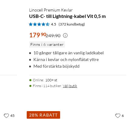
Linocell Premium Kevlar
USB-C- till Lightning-kabel Vit 0,5 m
4.5
(372 kundbetyg)
179
90
249:90
Finns i 6 varianter
10 gånger tåligare än vanlig laddkabel
Kärna i kevlar och nylonflätat yttre
Med förstärkta böjskydd
Online
:
100+ st
Finns i 114 butiker.
Välj butik
28% RABATT
45
6