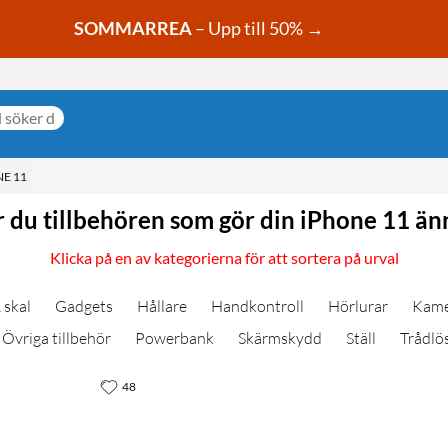
SOMMARREA
– Upp till 50% →
E 11
r du tillbehören som gör din iPhone 11 än
Klicka på en av kategorierna för att sortera på urval
 skal
Gadgets
Hållare
Handkontroll
Hörlurar
Kame
Övriga tillbehör
Powerbank
Skärmskydd
Ställ
Trådlö
48