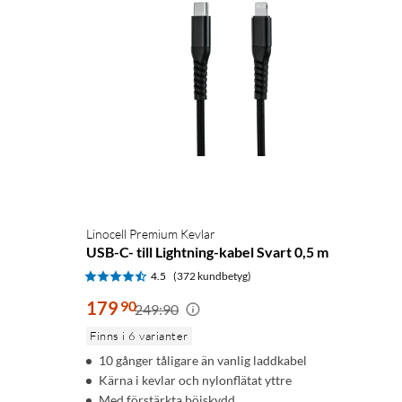
Linocell Premium Kevlar
USB-C- till Lightning-kabel Svart 0,5 m
4.5
(372 kundbetyg)
179
90
249:90
Finns i 6 varianter
10 gånger tåligare än vanlig laddkabel
Kärna i kevlar och nylonflätat yttre
Med förstärkta böjskydd