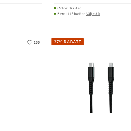
Online
:
100+ st
Finns i 116 butiker.
Välj butik
37% RABATT
188