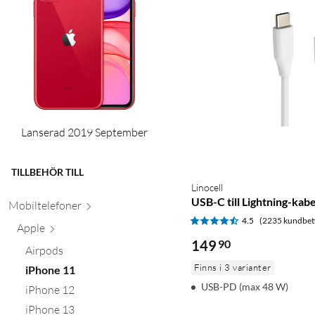
Lanserad 2019 September
TILLBEHÖR TILL
Linocell
USB-C till Lightning-kabe
Mobiltele
foner
4.5
(2235 kundbet
Apple
149
90
Airpods
Finns i 3 varianter
iPhone 11
USB-PD (max 48 W)
iPhone 12
iPhone 13