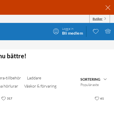
Butiker
Logga in
Bli medlem
nu bättre!
ra-tillbehör
Laddare
SORTERING
Populäraste
sa hörlurar
Väskor & förvaring
317
61