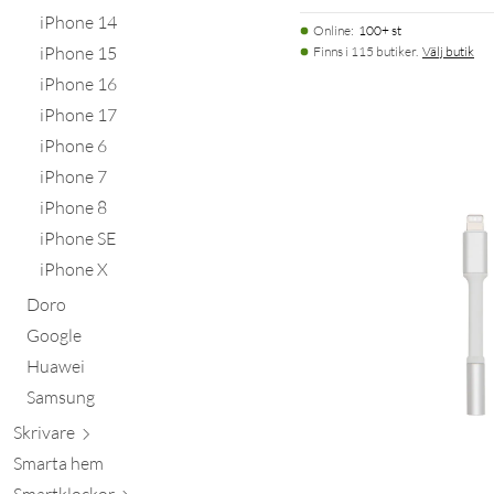
iPhone 14
Online
:
100+ st
iPhone 15
Finns i 115 butiker.
Välj butik
iPhone 16
iPhone 17
iPhone 6
iPhone 7
iPhone 8
iPhone SE
iPhone X
Doro
Google
Huawei
Samsung
Skr
ivare
Smarta hem
Smartkl
ockor