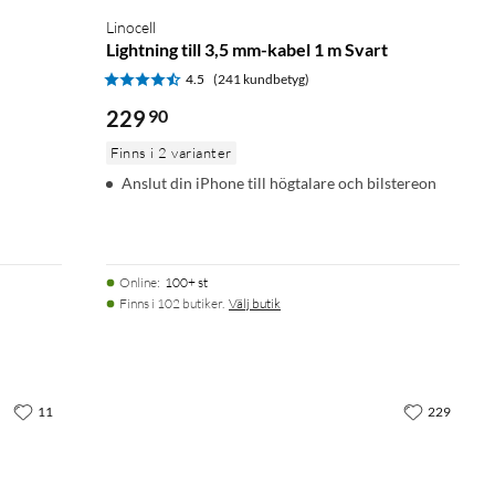
Linocell
Lightning till 3,5 mm-kabel 1 m Svart
4.5
(241 kundbetyg)
229
90
Finns i 2 varianter
Anslut din iPhone till högtalare och bilstereon
Online
:
100+ st
Finns i 102 butiker.
Välj butik
11
229