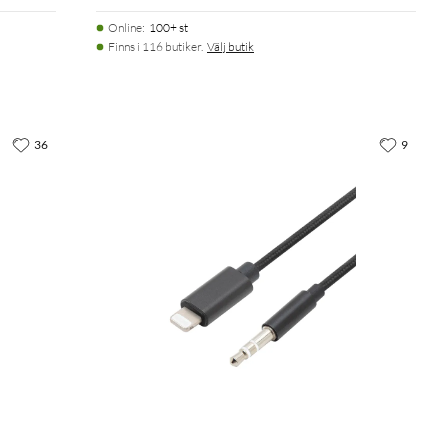
Online
:
100+ st
Finns i 116 butiker.
Välj butik
36
9