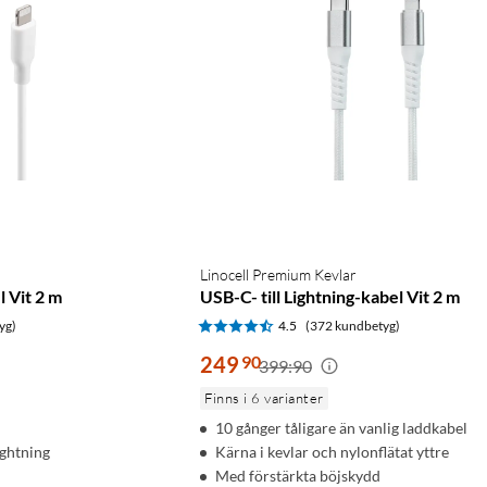
Linocell Premium Kevlar
l Vit 2 m
USB-C- till Lightning-kabel Vit 2 m
yg)
4.5
(372 kundbetyg)
249
90
399:90
Finns i 6 varianter
10 gånger tåligare än vanlig laddkabel
ightning
Kärna i kevlar och nylonflätat yttre
Med förstärkta böjskydd